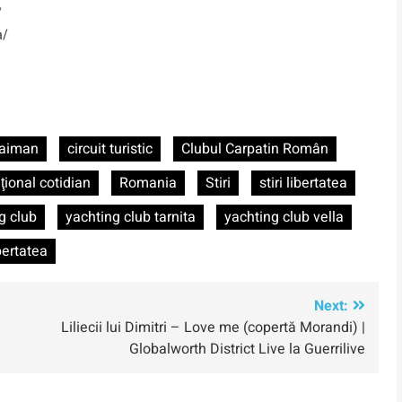
/
a/
raiman
circuit turistic
Clubul Carpatin Român
ţional cotidian
Romania
Stiri
stiri libertatea
g club
yachting club tarnita
yachting club vella
ibertatea
Next:
Liliecii lui Dimitri – Love me (copertă Morandi) |
Globalworth District Live la Guerrilive