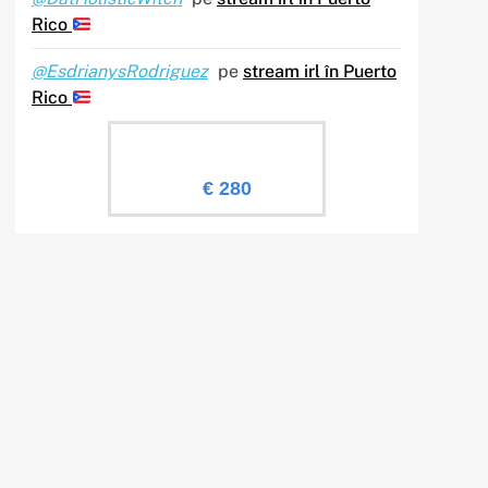
Rico
@EsdrianysRodriguez
pe
stream irl în Puerto
Rico
Evaluare Sailingtv.ro
€ 280