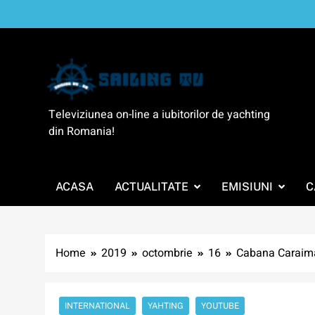
Skip
to
content
SailingTV
Televiziunea on-line a iubitorilor de yachting
din Romania!
ACASA
ACTUALITATE
EMISIUNI
C
Home
2019
octombrie
16
Cabana Caraima
INTERNATIONAL
YAHTING
YOUTUBE