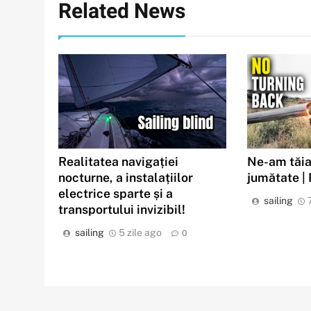
Related News
Realitatea navigației
Ne-am tăia
nocturne, a instalațiilor
jumătate |
electrice sparte și a
sailing
transportului invizibil!
sailing
5 zile ago
0