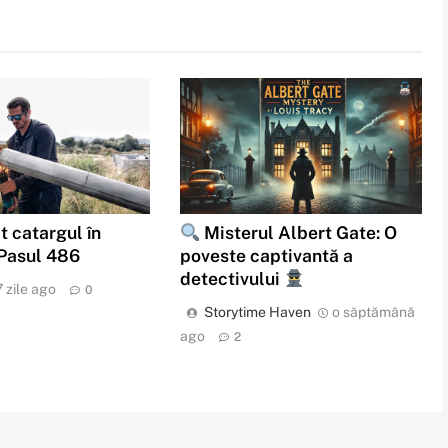
t catargul în
Misterul Albert Gate: O
 Pasul 486
poveste captivantă a
detectivului
7 zile ago
0
Storytime Haven
o săptămână
ago
2