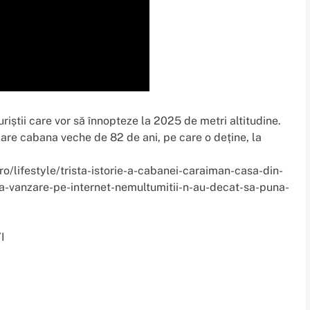
știi care vor să înnopteze la 2025 de metri altitudine.
zare cabana veche de 82 de ani, pe care o deține, la
.ro/lifestyle/trista-istorie-a-cabanei-caraiman-casa-din-
-la-vanzare-pe-internet-nemultumitii-n-au-decat-sa-puna-
I