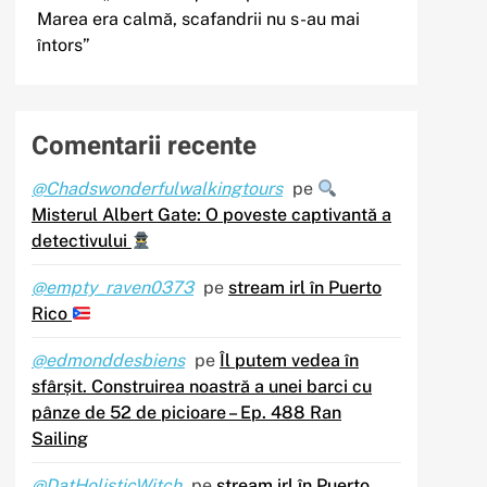
Marea era calmă, scafandrii nu s-au mai
întors”
Comentarii recente
@Chadswonderfulwalkingtours
pe
Misterul Albert Gate: O poveste captivantă a
detectivului
@empty_raven0373
pe
stream irl în Puerto
Rico
@edmonddesbiens
pe
Îl putem vedea în
sfârșit. Construirea noastră a unei barci cu
pânze de 52 de picioare – Ep. 488 Ran
Sailing
@DatHolisticWitch
pe
stream irl în Puerto