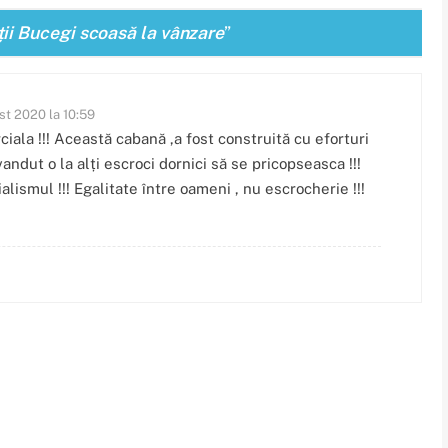
i Bucegi scoasă la vânzare
”
st 2020 la 10:59
iala !!! Această cabană ,a fost construită cu eforturi
vandut o la alți escroci dornici să se pricopseasca !!!
alismul !!! Egalitate între oameni , nu escrocherie !!!