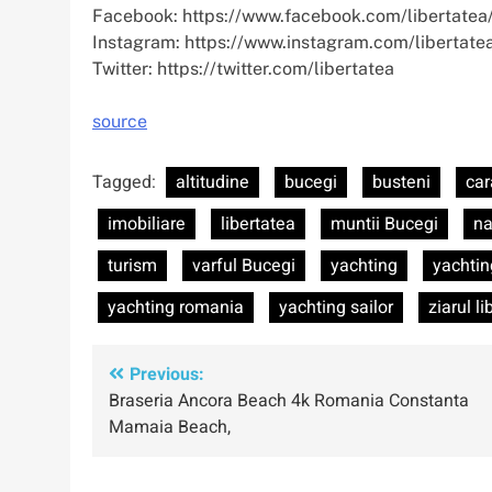
Facebook: https://www.facebook.com/libertatea
Instagram: https://www.instagram.com/libertate
Twitter: https://twitter.com/libertatea
source
Tagged:
altitudine
bucegi
busteni
ca
imobiliare
libertatea
muntii Bucegi
na
turism
varful Bucegi
yachting
yachtin
yachting romania
yachting sailor
ziarul l
Navigare
Previous:
Braseria Ancora Beach 4k Romania Constanta
în
Mamaia Beach,
articole