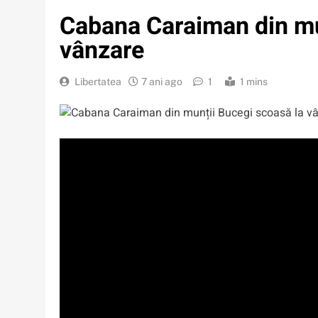
Cabana Caraiman din mu
vânzare
Libertatea
7 ani ago
1
1 mins