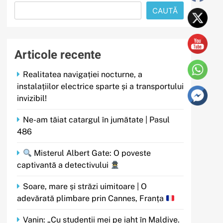
CAUTĂ
Articole recente
Realitatea navigației nocturne, a
instalațiilor electrice sparte și a transportului
invizibil!
Ne-am tăiat catargul în jumătate | Pasul
486
Misterul Albert Gate: O poveste
captivantă a detectivului
Soare, mare și străzi uimitoare | O
adevărată plimbare prin Cannes, Franța
Vanin: „Cu studenții mei pe iaht în Maldive.