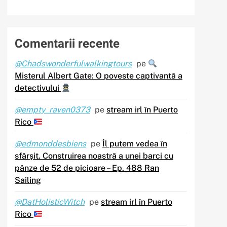
Comentarii recente
@Chadswonderfulwalkingtours
pe
Misterul Albert Gate: O poveste captivantă a
detectivului
@empty_raven0373
pe
stream irl în Puerto
Rico
@edmonddesbiens
pe
Îl putem vedea în
sfârșit. Construirea noastră a unei barci cu
pânze de 52 de picioare – Ep. 488 Ran
Sailing
@DatHolisticWitch
pe
stream irl în Puerto
Rico