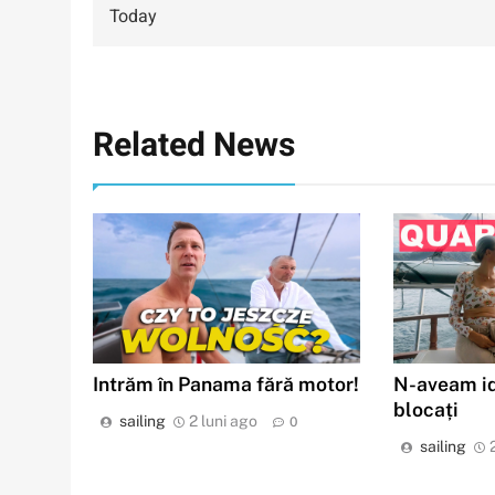
în
Today
articole
Related News
Intrăm în Panama fără motor!
N-aveam id
blocați
sailing
2 luni ago
0
sailing