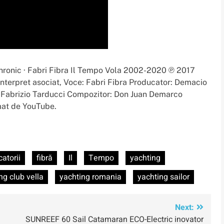
hronic · Fabri Fibra Il Tempo Vola 2002-2020 ℗ 2017
Interpret asociat, Voce: Fabri Fibra Producator: Demacio
: Fabrizio Tarducci Compozitor: Don Juan Demarco
at de YouTube.
catorii
fibră
Il
Tempo
yachting
ng club vella
yachting romania
yachting sailor
Next:
SUNREEF 60 Sail Catamaran ECO-Electric inovator