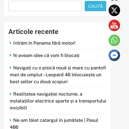
CAUTĂ
Articole recente
Intrăm în Panama fără motor!
N-aveam idee că vom fi blocați
Navigați cu o pisică nouă și mare cu pantofi
mari de umplut – Leopard 46 înlocuiește un
best seller cu două scopuri
Realitatea navigației nocturne, a
instalațiilor electrice sparte și a transportului
invizibil!
Ne-am tăiat catargul în jumătate | Pasul
486