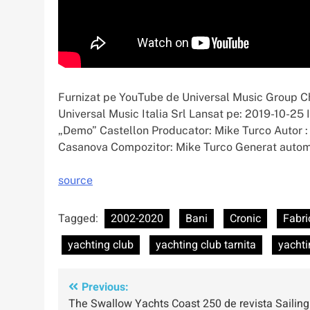
Furnizat pe YouTube de Universal Music Group C
Universal Music Italia Srl Lansat pe: 2019-10-25 
„Demo” Castellon Producator: Mike Turco Autor 
Casanova Compozitor: Mike Turco Generat autom
source
Tagged:
2002-2020
Bani
Cronic
Fabri
yachting club
yachting club tarnita
yachti
Navigare
Previous:
The Swallow Yachts Coast 250 de revista Sailing