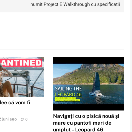
numit Project E Walkthrough cu specificații
ee că vom fi
Navigați cu o pisică nouă și
2 luni ago
0
mare cu pantofi mari de
umplut – Leopard 46