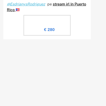
@EsdrianysRodriguez
pe
stream irl în Puerto
Rico
Evaluare Sailingtv.ro
€ 280