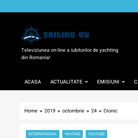
Skip
to
content
SailingTV
Televiziunea on-line a iubitorilor de yachting
din Romania!
ACASA
ACTUALITATE
EMISIUNI
C
Home
2019
octombrie
24
Cronic
INTERNATIONAL
YAHTING
YOUTUBE