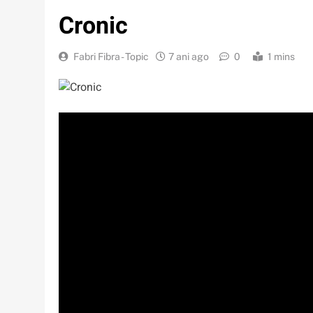
Cronic
Fabri Fibra - Topic
7 ani ago
0
1 mins