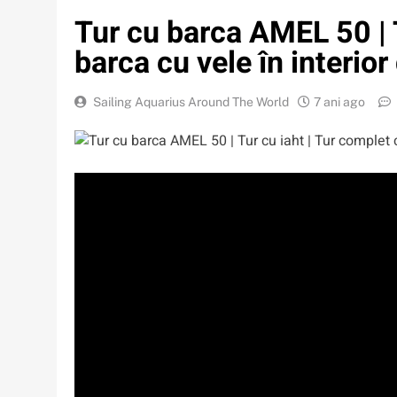
Tur cu barca AMEL 50 | T
barca cu vele în interio
Sailing Aquarius Around The World
7 ani ago