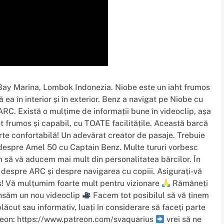
Bay Marina, Lombok Indonezia. Niobe este un iaht frumos
ea în interior și în exterior. Benz a navigat pe Niobe cu
 ARC. Există o mulțime de informații bune în videoclip, așa
ht frumos și capabil, cu TOATE facilitățile. Această barcă
arte confortabilă! Un adevărat creator de pasaje. Trebuie
m despre Amel 50 cu Captain Benz. Multe tururi vorbesc
ăm să vă aducem mai mult din personalitatea bărcilor. În
despre ARC și despre navigarea cu copiii. Asigurați-vă
ius! Vă mulțumim foarte mult pentru vizionare
Rămâneți
lansăm un nou videoclip
Facem tot posibilul să vă ținem
 plăcut sau informativ, luați în considerare să faceți parte
reon: https://www.patreon.com/svaquarius
vrei să ne