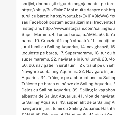
sprijini, dar nu ești sigur de angajamentul pe ter
https://bit.ly/3uvFMmZ Mai multe despre noi: htt
turul cu barca: https://youtu.be/Ey1FX9icWv8 You
sau Facebook postăm actualizări mai frecvente:
Instagram: http://www.instagram.com/sailingaquar
Super Maramu, 4. Tur cu barca, 5.AMEL 50, 6. Yac
barca, 10. Croazieră în apă albastră, 11. Locuiți p
jurul lumii cu Sailing Aquarius, 14. navighează, 1
locuiește pe barca, 17. Supermaramu, 18. tur cu ba
super maramu, 22. navigatie in jurul lumii, 23. 
50, 26. navigatie in jurul lumii, 27. traiul pe un ia
Navigare cu Sailing Aquarius, 32. Navigare în juru
Aquarius, 34. Trăiește pe ambarcațiune cu Sailing
Trăiește pe barca cu pânze de Sailing Aquarius, 3
Delos cu Sailing Aquarius, 39. Sailing la vagabo
albastră de Sailing Aquarius, 41 . vlog de navigaț
la Sailing Aquarius, 43. super iaht de la Sailing A
navigare în jurul lumii cu Sailing Aquarius Has
#AMEL50 #Newyacht #MedanaBayMarina #Yacht #