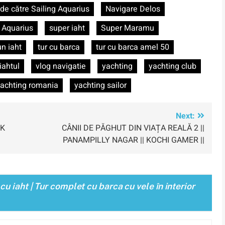
 de către Sailing Aquarius
Navigare Delos
g Aquarius
super iaht
Super Maramu
un iaht
tur cu barca
tur cu barca amel 50
iahtul
vlog navigatie
yachting
yachting club
achting romania
yachting sailor
Next:
BK
CÂNII DE PĂGHUT DIN VIAȚA REALĂ 2 ||
PANAMPILLY NAGAR || KOCHI GAMER ||
u iaht | Tur complet cu barca cu vele în interior