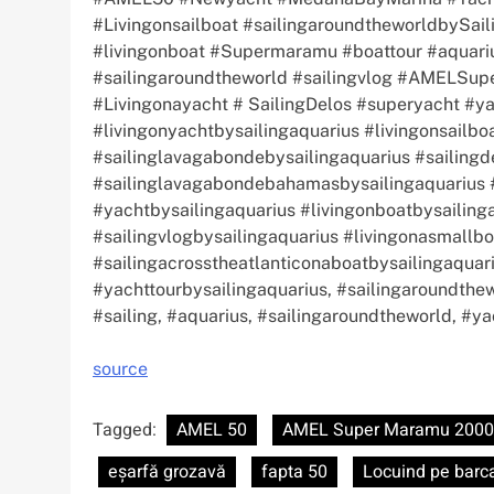
#Livingonsailboat #sailingaroundtheworldbySail
#livingonboat #Supermaramu #boattour #aquar
#sailingaroundtheworld #sailingvlog #AMELSu
#Livingonayacht # SailingDelos #superyacht #ya
#livingonyachtbysailingaquarius #livingonsailbo
#sailinglavagabondebysailingaquarius #sailingd
#sailinglavagabondebahamasbysailingaquarius #
#yachtbysailingaquarius #livingonboatbysailing
#sailingvlogbysailingaquarius #livingonasmallbo
#sailingacrosstheatlanticonaboatbysailingaquar
#yachttourbysailingaquarius, #sailingaroundthe
#sailing, #aquarius, #sailingaroundtheworld, #ya
source
Tagged:
AMEL 50
AMEL Super Maramu 2000
eșarfă grozavă
fapta 50
Locuind pe barc