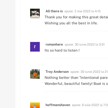
spune:
All there is
2 mai 2022 la 4:15
Thank you for making this great detai
Wishing you all the best in life.
spune:
romanhere
30 iunie 2022 la 3:31
Its so hard to listen !
spune:
Troy Anderson
30 iunie 2022 la 21
Nothing better than "intentional par
Wonderful, beautiful family! Boat is s
spune:
hoffmanshaven
6 iulie 2022 la 7: