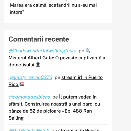
Marea era calmă, scafandrii nu s-au mai
întors”
Comentarii recente
@Chadswonderfulwalkingtours
pe
Misterul Albert Gate: O poveste captivantă a
detectivului
@empty_raven0373
pe
stream irl în Puerto
Rico
@edmonddesbiens
pe
Îl putem vedea în
sfârșit. Construirea noastră a unei barci cu
pânze de 52 de picioare – Ep. 488 Ran
Sailing
@DatHolisticWitch
pe
stream irl în Puerto