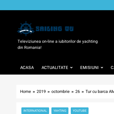
Skip
to
content
SailingTV
Televiziunea on-line a iubitorilor de yachting
din Romania!
ACASA
ACTUALITATE
EMISIUNI
C
Home
2019
octombrie
26
Tur cu barca AME
INTERNATIONAL
YAHTING
YOUTUBE