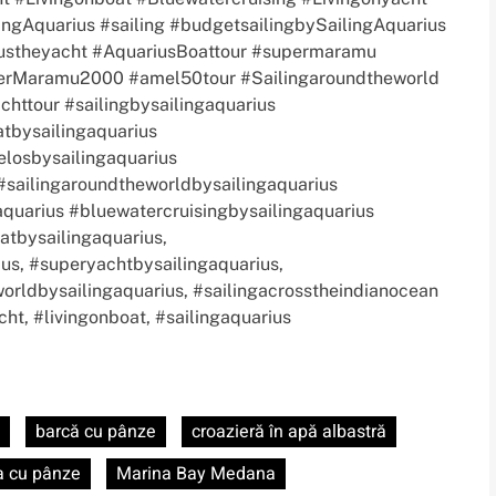
ingAquarius #sailing #budgetsailingbySailingAquarius
iustheyacht #AquariusBoattour #supermaramu
perMaramu2000 #amel50tour #Sailingaroundtheworld
chttour #sailingbysailingaquarius
atbysailingaquarius
elosbysailingaquarius
sailingaroundtheworldbysailingaquarius
aquarius #bluewatercruisingbysailingaquarius
atbysailingaquarius,
ius, #superyachtbysailingaquarius,
worldbysailingaquarius, #sailingacrosstheindianocean
cht, #livingonboat, #sailingaquarius
barcă cu pânze
croazieră în apă albastră
a cu pânze
Marina Bay Medana