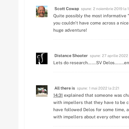
spune:
Scott Cowap
2 noiembrie 2019 la 1
Quite possibly the most informative 
you couldn't have come across a nice
huge adventure!
spune:
Distance Shooter
27 aprilie 2022 
Lets do research…….SV Delos……..end
spune:
All there is
1 mai 2022 la 2:21
14:31
explained that someone was chang
with impellers that they have to be c
have followed Delos for some time, a
with impellers about every other w