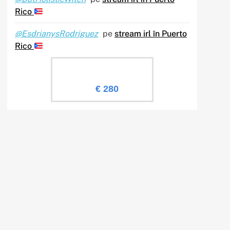
Rico
@EsdrianysRodriguez
pe
stream irl în Puerto
Rico
Evaluare Sailingtv.ro
€ 280