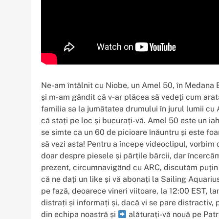
Ne-am întâlnit cu Niobe, un Amel 50, în Medana 
și m-am gândit că v-ar plăcea să vedeți cum arată 
familia sa la jumătatea drumului în jurul lumii cu
că stați pe loc și bucurați-vă. Amel 50 este un ia
se simte ca un 60 de picioare înăuntru și este fo
să vezi asta! Pentru a începe videoclipul, vorbi
doar despre piesele și părțile bărcii, dar încerc
prezent, circumnavigând cu ARC, discutăm puțin 
că ne dați un like și vă abonați la Sailing Aquar
pe fază, deoarece vineri viitoare, la 12:00 EST, 
distrați și informați și, dacă vi se pare distractiv,
din echipa noastră și
alăturați-vă nouă pe Pat