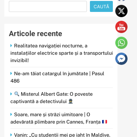
CAUTĂ
Articole recente
Realitatea navigației nocturne, a
instalațiilor electrice sparte și a transportului
invizibil!
Ne-am tăiat catargul în jumătate | Pasul
486
Misterul Albert Gate: O poveste
captivantă a detectivului
Soare, mare și străzi uimitoare | O
adevărată plimbare prin Cannes, Franța
Vanin: „Cu studenții mei pe iaht în Maldive.