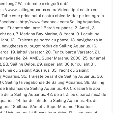
men lung? Fă o donație o singură dată:
ps://www.sailingaquarius.com/ Videoclipul nostru cu
Tube este principalul nostru obiectiv, dar pe Instagram
 Facebook: http://www.facebook.com/SailingAquarius/
… Etichete similare: 1.Barcă cu pânze, 2. Amel , 3.
ht nou, 7. Medana Bay Marina, 8. Yacht, 9. Locuiți pe
e iaht, 12 . Trăiește pe barca cu pânze, 13. navighează în
5. navighează cu buget redus de Sailing Aquarius, 16.
rca, 19. iahtul vărsător, 20. Tur cu barca Varsator, 21.
vlog navigatie, 24. AMEL Super Maramu 2000, 25. tur amel
ht, 28. Sailing Delos, 29. super iaht, 30.tur cu iaht 31.
l lumii cu Sailing Aquarius, 33. Yacht cu Sailing
 Aquarius, 35. Trăiește pe iaht de Sailing Aquarius, 36.
7. Sailing la vagabonde de Sailing Aquarius, 38. Sailing
nde Bahamas de Sailing Aquarius, 40. Croazieră în apă
ie de la Sailing Aquarius, 42. de a trăi pe o barcă mică de
quarius, 44. tur de iaht de la Sailing Aquarius, 45. de
htag-uri: #Sailboat #Amel # SuperMaramu #Boattour
Livingonboat #Bluewatercruising #Livingonyacht