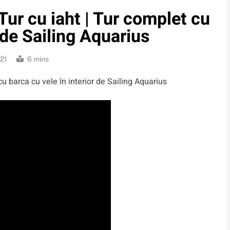
ur cu iaht | Tur complet cu
r de Sailing Aquarius
21
6 mins