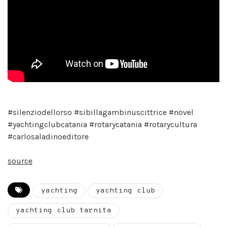
#silenziodellorso #sibillagambinuscittrice #novel
#yachtingclubcatania #rotarycatania #rotarycultura
#carlosaladinoeditore
source
yachting
yachting club
yachting club tarnita