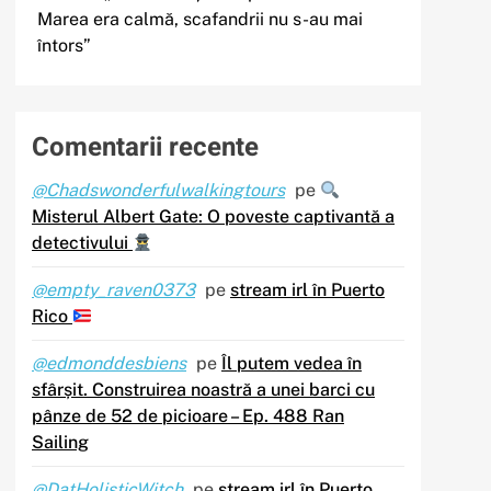
Marea era calmă, scafandrii nu s-au mai
întors”
Comentarii recente
@Chadswonderfulwalkingtours
pe
Misterul Albert Gate: O poveste captivantă a
detectivului
@empty_raven0373
pe
stream irl în Puerto
Rico
@edmonddesbiens
pe
Îl putem vedea în
sfârșit. Construirea noastră a unei barci cu
pânze de 52 de picioare – Ep. 488 Ran
Sailing
@DatHolisticWitch
pe
stream irl în Puerto