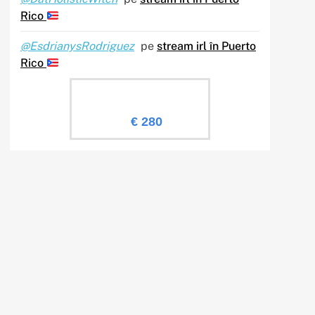
Rico
@EsdrianysRodriguez
pe
stream irl în Puerto
Rico
Evaluare Sailingtv.ro
€ 280