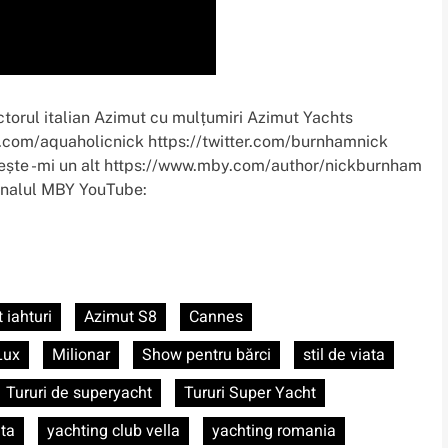
ctorul italian Azimut cu mulțumiri Azimut Yachts
.com/aquaholicnick https://twitter.com/burnhamnick
ește -mi un alt https://www.mby.com/author/nickburnham
canalul MBY YouTube:
 iahturi
Azimut S8
Cannes
Lux
Milionar
Show pentru bărci
stil de viata
Tururi de superyacht
Tururi Super Yacht
ita
yachting club vella
yachting romania