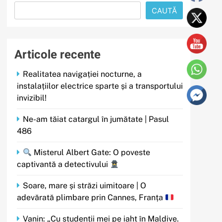
CAUTĂ
Articole recente
Realitatea navigației nocturne, a
instalațiilor electrice sparte și a transportului
invizibil!
Ne-am tăiat catargul în jumătate | Pasul
486
Misterul Albert Gate: O poveste
captivantă a detectivului
Soare, mare și străzi uimitoare | O
adevărată plimbare prin Cannes, Franța
Vanin: „Cu studenții mei pe iaht în Maldive.