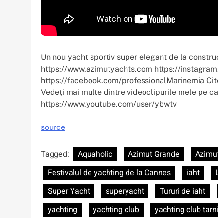
Un nou yacht sportiv super elegant de la constru
https://www.azimutyachts.com https://instagram
https://facebook.com/professionalMarinemia Cit
Vedeți mai multe dintre videoclipurile mele pe 
https://www.youtube.com/user/ybwtv
source
Tagged:
Aquaholic
Azimut Grande
Azimut
Festivalul de yachting de la Cannes
iaht
Super Yacht
superyacht
Tururi de iaht
yachting
yachting club
yachting club tarn