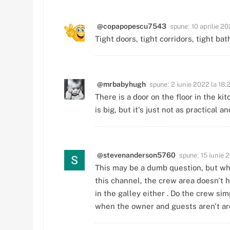
spune:
@copapopescu7543
10 aprilie 2
Tight doors, tight corridors, tight b
spune:
@mrbabyhugh
2 iunie 2022 la 18:
There is a door on the floor in the ki
is big, but it's just not as practical an
spune:
@stevenanderson5760
15 iunie 
This may be a dumb question, but wh
this channel, the crew area doesn't ha
in the galley either . Do the crew sim
when the owner and guests aren't a