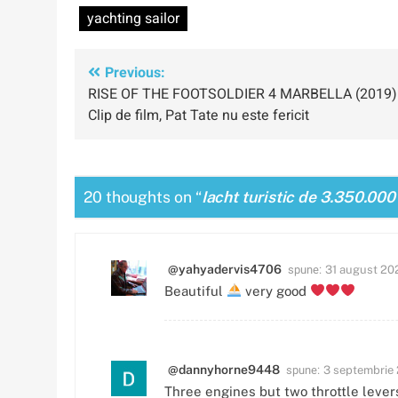
yachting sailor
Navigare
Previous:
RISE OF THE FOOTSOLDIER 4 MARBELLA (2019)
în
Clip de film, Pat Tate nu este fericit
articole
20 thoughts on “
Iacht turistic de 3.350.00
spune:
@yahyadervis4706
31 august 202
Beautiful
very good
spune:
@dannyhorne9448
3 septembrie 
Three engines but two throttle leve