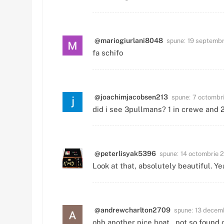
spune:
@mariogiurlani8048
19 septembr
fa schifo
spune:
@joachimjacobsen213
7 octombri
did i see 3pullmans? 1 in crewe and 2
spune:
@peterlisyak5396
14 octombrie 2
Look at that, absolutely beautiful. Ye
spune:
@andrewcharlton2709
13 decemb
ohh another nice boat , not so found 