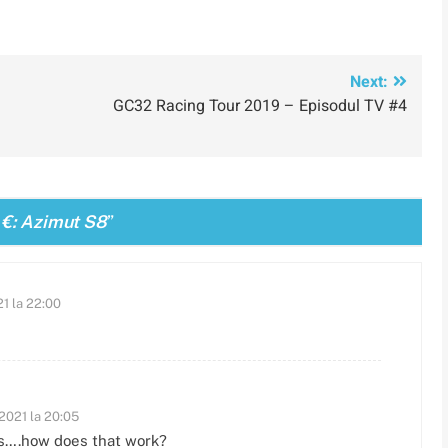
Next:
GC32 Racing Tour 2019 – Episodul TV #4
0 €: Azimut S8
”
1 la 22:00
2021 la 20:05
rs….how does that work?