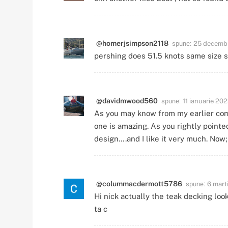
spune:
@homerjsimpson2118
25 decembr
pershing does 51.5 knots same size 
spune:
@davidmwood560
11 ianuarie 202
As you may know from my earlier comme
one is amazing. As you rightly pointed
design….and I like it very much. Now
spune:
@colummacdermott5786
6 marti
Hi nick actually the teak decking loo
ta c