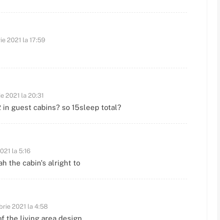
ie 2021 la 17:59
e 2021 la 20:31
 in guest cabins? so 15sleep total?
021 la 5:16
ah the cabin's alright to
rie 2021 la 4:58
of the living area design