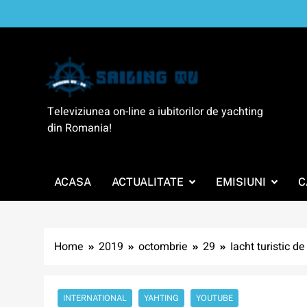
Skip
to
content
SailingTV
Televiziunea on-line a iubitorilor de yachting
din Romania!
ACASA
ACTUALITATE
EMISIUNI
C
Home
2019
octombrie
29
Iacht turistic d
INTERNATIONAL
YAHTING
YOUTUBE