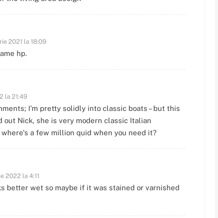
ie 2021 la 18:09
same hp.
2 la 21:49
nts; I'm pretty solidly into classic boats – but this
 out Nick, she is very modern classic Italian
; where's a few million quid when you need it?
e 2022 la 4:11
ks better wet so maybe if it was stained or varnished