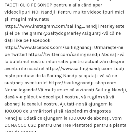
FACEȚI CLIC PE SONOP pentru a afla când apar
videoclipuri NOI Nandji! Pentru multe videoclipuri mici
și imagini minunate!
https://www.instagram.com/sailing_nandji Marley este
și el pe The gram! @SaltydogMarley Asigurați-vă că ne
dați like pe Facebook!
https://www.facebook.com/sailingnandji Urmărește-ne
pe Twitter! https://twitter.com/sailingnandji Abonați-vă
la buletinul nostru informativ pentru actualizări despre
aventurile noastre! https://www.sailingnandji.com Luați
niște produse de la Sailing Nandji și ajutați-vă să ne
susțineți aventurile! https://sailingnandji-shop.com
Noroc legende! Vă mulțumim că vizionați Sailing Nandji,
dacă v-a plăcut videoclipul nostru, vă rugăm să vă
abonați la canalul nostru. Ajutați-ne să ajungem la
100.000 de urmăritori și să răspândim dragostea
Nandji!!! Odată ce ajungem la 100.000 de abonați, vom
DONA 500 USD pentru One Tree Plantated pentru a planta