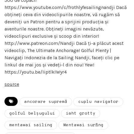
500 de copaci!
https://www.youtube.com/c/frothlyfesailingnandji Dacă
obțineți ceva din videoclipurile noastre, vă rugăm să
deveniți un Patron pentru a sprijini producția și
aventurile noastre. Obțineți imagini nevăzute,
videoclipuri exclusive și scoop din interior!
http://www.patreon.com/Nandji Dacă ți-a plăcut acest
videoclip, The Ultimate Anchorage! Golful Plenty |
Navigați Indonezia de la Sailing Nandji, faceți clic pe
linkul de mai jos și vedeți-l din nou! Yew!
https://youtu.be/IiptlkIWyr4
source
ancorare supremă
cuplu navigator
golful belşugului
iaht grotty
mentawai sailing
Mentawai surfing