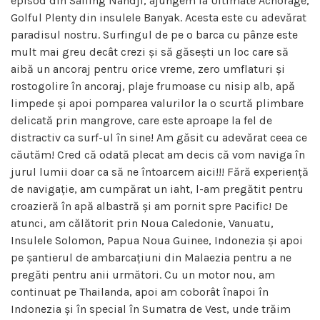
episod din Sailing Nandji, ajungem la Ultimate Achorage,
Golful Plenty din insulele Banyak. Acesta este cu adevărat
paradisul nostru. Surfingul de pe o barca cu pânze este
mult mai greu decât crezi și să găsești un loc care să
aibă un ancoraj pentru orice vreme, zero umflaturi și
rostogolire în ancoraj, plaje frumoase cu nisip alb, apă
limpede și apoi pomparea valurilor la o scurtă plimbare
delicată prin mangrove, care este aproape la fel de
distractiv ca surf-ul în sine! Am găsit cu adevărat ceea ce
căutăm! Cred că odată plecat am decis că vom naviga în
jurul lumii doar ca să ne întoarcem aici!!! Fără experiență
de navigație, am cumpărat un iaht, l-am pregătit pentru
croazieră în apă albastră și am pornit spre Pacific! De
atunci, am călătorit prin Noua Caledonie, Vanuatu,
Insulele Solomon, Papua Noua Guinee, Indonezia și apoi
pe șantierul de ambarcațiuni din Malaezia pentru a ne
pregăti pentru anii următori. Cu un motor nou, am
continuat pe Thailanda, apoi am coborât înapoi în
Indonezia și în special în Sumatra de Vest, unde trăim