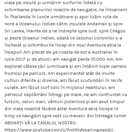
viața pe insulă și urmărim surfurile. Odată cu
schimbarea planurilor noastre de navigație, ne întoarcem
în Thailanda în lunile următoare și apoi luăm ruta de
nord a Oceanului Indian către insulele Andaman și spre
Sri Lanka, înainte de a ne îndrepta spre sud, spre Chagos
și peste Oceanul Indian, odată ce sezonul ciclonilor s-a
încheiat și schimburile încep din nou! Aventura abia la
început! Am plecat de pe coasta de est a Australiei în
iulie 2017 și de atunci am navigat peste 10.000 nm. Am
explorat câteva țări uimitoare și am întâlnit niște oameni
frumoși pe parcurs. Am experimentat atât de multe
culturi diferite și diverse, am făcut scufundări în recife
curate, am făcut surf solo în mijlocul neantului, am
petrecut săptămâni întregi pe mare, ne-am confruntat cu
furtuni, valuri mari, vânturi puternice și am avut timpul
din viața noastră făcând asta! Aventura abia începe în
timp ce navigăm spre vest cu meserii din întreaga lume!
ABONAȚI-VĂ LA CANALUL NOSTRU.
https://www.youtube.com/c/frothlyfesailingnandji