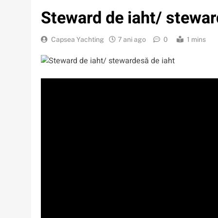
Steward de iaht/ stewar
Capsea Yachting
7 ani ago
0
1 mins