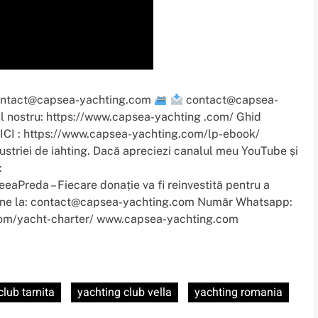
ntact@capsea-yachting.com
contact@capsea-
l nostru: https://www.capsea-yachting .com/ Ghid
 AICI : https://www.capsea-yachting.com/lp-ebook/
ndustriei de iahting. Dacă apreciezi canalul meu YouTube și
:
reda – Fiecare donație va fi reinvestită pentru a
i-ne la: contact@capsea-yachting.com Număr Whatsapp:
om/yacht-charter/ www.capsea-yachting.com
club tarnita
yachting club vella
yachting romania