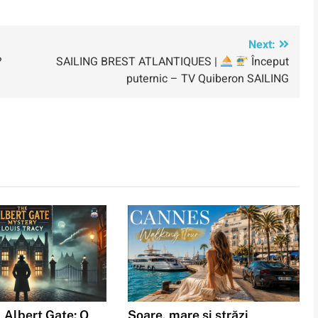
Next:
?
SAILING BREST ATLANTIQUES |
Început
puternic – TV Quiberon SAILING
 Albert Gate: O
Soare, mare și străzi