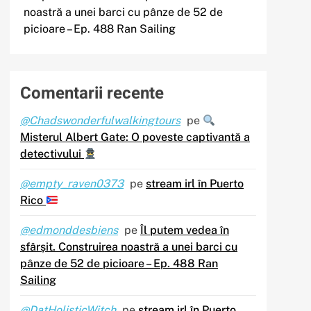
noastră a unei barci cu pânze de 52 de
picioare – Ep. 488 Ran Sailing
Comentarii recente
@Chadswonderfulwalkingtours
pe
Misterul Albert Gate: O poveste captivantă a
detectivului
@empty_raven0373
pe
stream irl în Puerto
Rico
@edmonddesbiens
pe
Îl putem vedea în
sfârșit. Construirea noastră a unei barci cu
pânze de 52 de picioare – Ep. 488 Ran
Sailing
@DatHolisticWitch
pe
stream irl în Puerto