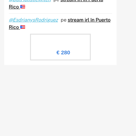
Rico
@EsdrianysRodriguez
pe
stream irl în Puerto
Rico
Evaluare Sailingtv.ro
€ 280