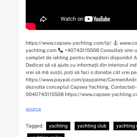
https://www.capsea-yachting.com/lp/
www.co
yachting.com
+40743115508 Consultați site-u
complet de iahting pentru începători disponibil
Dedicat să vă ajute cu informații din interiorul i
vrei să mă susții, poți să faci o donație cât vrei pe
https://www.paypal.com/paypalme/CarmenAndreeaP
dezvolta conceptul Capsea Yachting. Contactaț
0040743115508 https://www.capsea-yachting.c
source
Tagged:
yachting
yachting club
yachting 