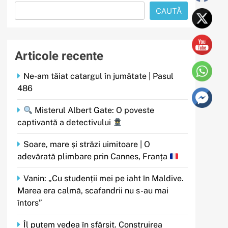
CAUTĂ
Articole recente
Ne-am tăiat catargul în jumătate | Pasul
486
Misterul Albert Gate: O poveste
captivantă a detectivului
Soare, mare și străzi uimitoare | O
adevărată plimbare prin Cannes, Franța
Vanin: „Cu studenții mei pe iaht în Maldive.
Marea era calmă, scafandrii nu s-au mai
întors”
Îl putem vedea în sfârșit. Construirea