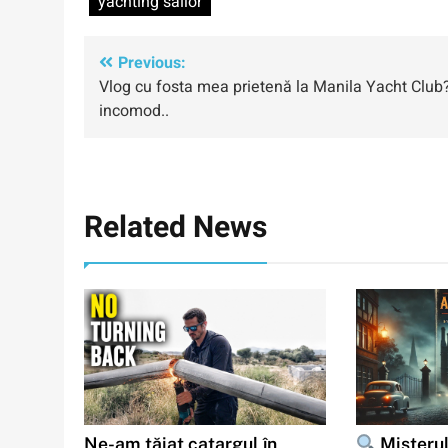
yachting sailor
Navigare
Previous:
Vlog cu fosta mea prietenă la Manila Yacht Club
în
incomod..
articole
Related News
Ne-am tăiat catargul în
Misterul