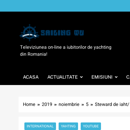
Skip
to
content
SailingTV
Televiziunea on-line a iubitorilor de yachting
din Romania!
ACASA
ACTUALITATE
EMISIUNI
C
Home
2019
noiembrie
5
Steward de iaht/
INTERNATIONAL
YAHTING
YOUTUBE