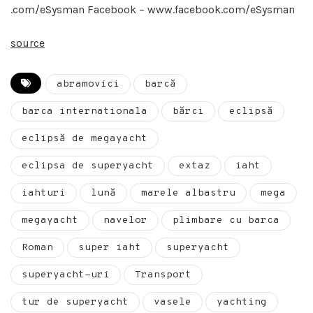
.com/eSysman Facebook – www.facebook.com/eSysman
source
abramovici
barcă
barca internationala
bărci
eclipsă
eclipsă de megayacht
eclipsa de superyacht
extaz
iaht
iahturi
lună
marele albastru
mega
megayacht
navelor
plimbare cu barca
Roman
super iaht
superyacht
superyacht-uri
Transport
tur de superyacht
vasele
yachting