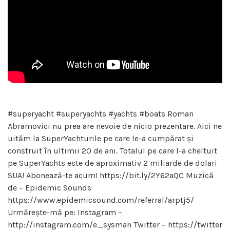
#superyacht #superyachts #yachts #boats Roman
Abramovici nu prea are nevoie de nicio prezentare. Aici ne
uităm la SuperYachturile pe care le-a cumpărat și
construit în ultimii 20 de ani. Totalul pe care l-a cheltuit
pe SuperYachts este de aproximativ 2 miliarde de dolari
SUA! Abonează-te acum! https://bit.ly/2Y62aQC Muzică
de – Epidemic Sounds
https://www.epidemicsound.com/referral/arptj5/
Urmărește-mă pe: Instagram –
http://instagram.com/e_sysman Twitter – https://twitter