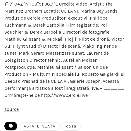
1°17′ 04.2″N 103°51’38.7″E Credite video: Artiști: The
Martinez Brothers Locație: CÉ LA VI, Marina Bay Sands
Produs de Cercle Producători executivi: Philippe
Tuchmann & Derek Barbolla Film regizat de: Pol
Souchier & Derek Barbolla Directori de fotografie :
Mathieu Glissant & Mickaël Fidjili Pilot de dronă: Victor
Gui (Flyht Studio) Director de scenă: Plako Inginer de
sunet: Mark Gerard Masterizare sunet: Laurent de
Boisgisson Director tehnic: Aurélien Moisan
Postproducție: Mathieu Glissant / Saison Unique
Production – Mulțumiri speciale lui Roberto Galgiardi și
Deepak Prashad de la CÉ LA VI. Galerie Joseph. Această
performanță artistică a fost înregistrată live. – ______
Urmărește-ne pe http://www.cercle.live
source
ASTA E VIAȚA
casa