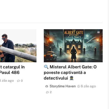
t catargul în
Misterul Albert Gate: O
 Pasul 486
poveste captivantă a
detectivului
4 zile ago
0
Storytime Haven
6 zile ago
2