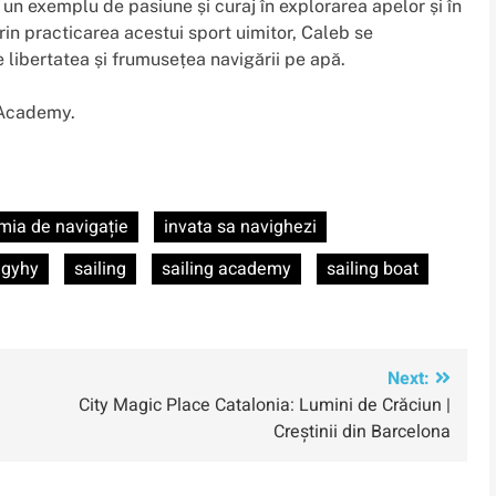
 un exemplu de pasiune și curaj în explorarea apelor și în
Prin practicarea acestui sport uimitor, Caleb se
 libertatea și frumusețea navigării pe apă.
 Academy.
ia de navigație
invata sa navighezi
ngyhy
sailing
sailing academy
sailing boat
Next:
City Magic Place Catalonia: Lumini de Crăciun |
Creștinii din Barcelona