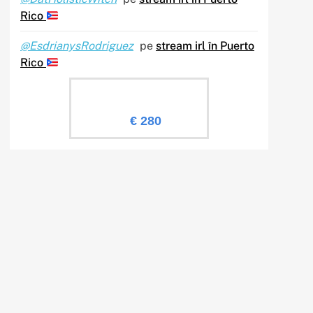
Rico
@EsdrianysRodriguez
pe
stream irl în Puerto
Rico
Evaluare Sailingtv.ro
€ 280