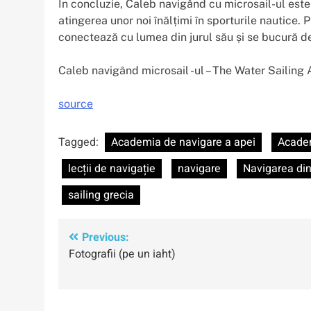
În concluzie, Caleb navigând cu microsail-ul este
atingerea unor noi înălțimi în sporturile nautice. 
conectează cu lumea din jurul său și se bucură de
Caleb navigând microsail -ul – The Water Sailing
source
Tagged:
Academia de navigare a apei
Academ
lecții de navigație
navigare
Navigarea di
sailing grecia
Navigare
Previous:
Fotografii (pe un iaht)
în
articole