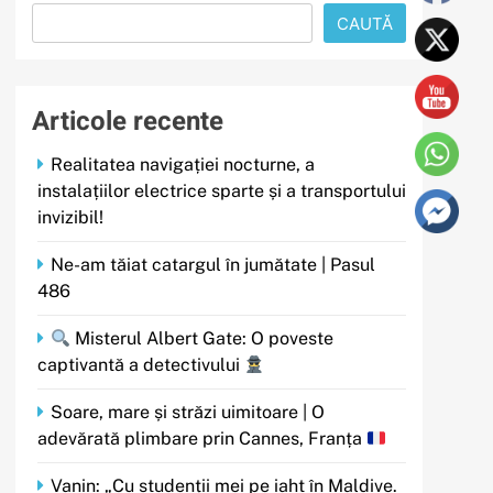
CAUTĂ
Articole recente
Realitatea navigației nocturne, a
instalațiilor electrice sparte și a transportului
invizibil!
Ne-am tăiat catargul în jumătate | Pasul
486
Misterul Albert Gate: O poveste
captivantă a detectivului
Soare, mare și străzi uimitoare | O
adevărată plimbare prin Cannes, Franța
Vanin: „Cu studenții mei pe iaht în Maldive.