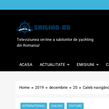
Skip
to
content
SailingTV
Televiziunea on-line a iubitorilor de yachting
din Romania!
ACASA
ACTUALITATE
EMISIUNI
C
Home
2019
decembrie
20
Caleb navigând
INTERNATIONAL
SAILING
YOUTUBE