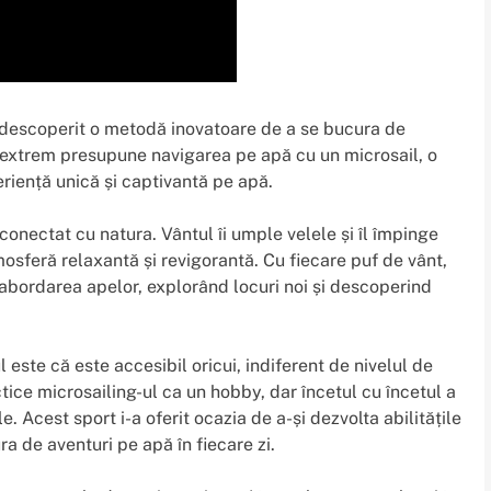
 descoperit o metodă inovatoare de a se bucura de
t extrem presupune navigarea pe apă cu un microsail, o
riență unică și captivantă pe apă.
conectat cu natura. Vântul îi umple velele și îl împinge
tmosferă relaxantă și revigorantă. Cu fiecare puf de vânt,
 abordarea apelor, explorând locuri noi și descoperind
l este că este accesibil oricui, indiferent de nivelul de
tice microsailing-ul ca un hobby, dar încetul cu încetul a
e. Acest sport i-a oferit ocazia de a-și dezvolta abilitățile
ra de aventuri pe apă în fiecare zi.