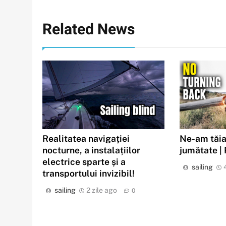
Related News
Realitatea navigației
Ne-am tăia
nocturne, a instalațiilor
jumătate |
electrice sparte și a
sailing
transportului invizibil!
sailing
2 zile ago
0