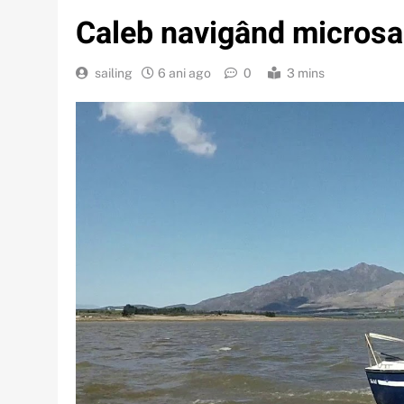
Caleb navigând microsa
sailing
6 ani ago
0
3 mins