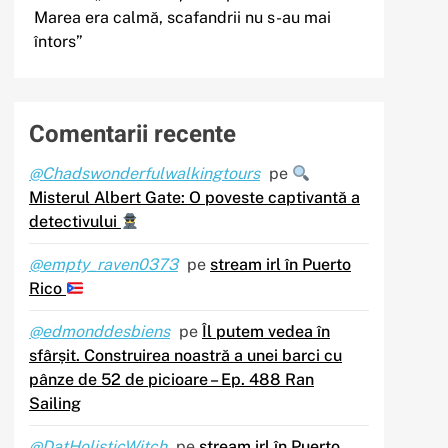
Marea era calmă, scafandrii nu s-au mai
întors”
Comentarii recente
@Chadswonderfulwalkingtours
pe
Misterul Albert Gate: O poveste captivantă a
detectivului
@empty_raven0373
pe
stream irl în Puerto
Rico
@edmonddesbiens
pe
Îl putem vedea în
sfârșit. Construirea noastră a unei barci cu
pânze de 52 de picioare – Ep. 488 Ran
Sailing
@DatHolisticWitch
pe
stream irl în Puerto