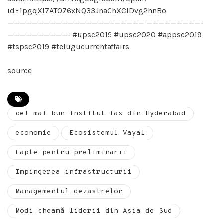
id=1pgqXI7ATO76xNQ33Jna0hXCIDvg2hnBo
——————————————————————— —————————-
——————————- #upsc2019 #upsc2020 #appsc2019
#tspsc2019 #telugucurrentaffairs
source
cel mai bun institut ias din Hyderabad
economie
Ecosistemul Vayal
Fapte pentru preliminarii
Impingerea infrastructurii
Managementul dezastrelor
Modi cheamă liderii din Asia de Sud