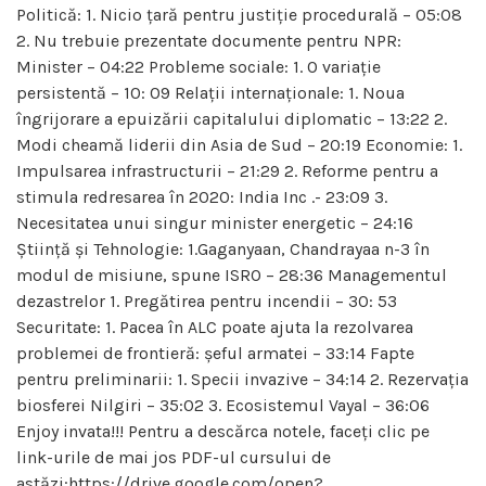
Politică: 1. Nicio țară pentru justiție procedurală – 05:08
2. Nu trebuie prezentate documente pentru NPR:
Minister – 04:22 Probleme sociale: 1. O variație
persistentă – 10: 09 Relații internaționale: 1. Noua
îngrijorare a epuizării capitalului diplomatic – 13:22 2.
Modi cheamă liderii din Asia de Sud – 20:19 Economie: 1.
Impulsarea infrastructurii – 21:29 2. Reforme pentru a
stimula redresarea în 2020: India Inc .- 23:09 3.
Necesitatea unui singur minister energetic – 24:16
Știință și Tehnologie: 1.Gaganyaan, Chandrayaa n-3 în
modul de misiune, spune ISRO – 28:36 Managementul
dezastrelor 1. Pregătirea pentru incendii – 30: 53
Securitate: 1. Pacea în ALC poate ajuta la rezolvarea
problemei de frontieră: șeful armatei – 33:14 Fapte
pentru preliminarii: 1. Specii invazive – 34:14 2. Rezervația
biosferei Nilgiri – 35:02 3. Ecosistemul Vayal – 36:06
Enjoy invata!!! Pentru a descărca notele, faceți clic pe
link-urile de mai jos PDF-ul cursului de
astăzi:https://drive.google.com/open?