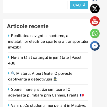
CAUTĂ
Articole recente
Realitatea navigației nocturne, a
instalațiilor electrice sparte și a transportului
invizibil!
Ne-am tăiat catargul în jumătate | Pasul
486
Misterul Albert Gate: O poveste
captivantă a detectivului
Soare, mare și străzi uimitoare | O
adevărată plimbare prin Cannes, Franța
Vanin: „Cu studenții mei pe iaht în Maldive.