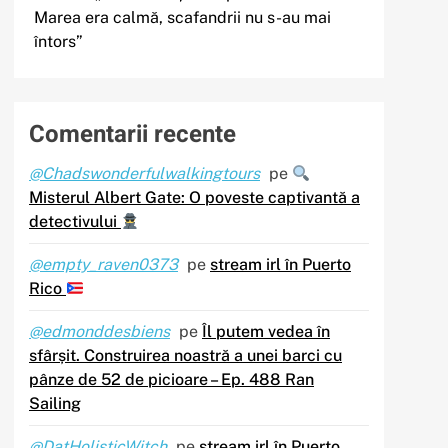
Marea era calmă, scafandrii nu s-au mai
întors”
Comentarii recente
@Chadswonderfulwalkingtours
pe
Misterul Albert Gate: O poveste captivantă a
detectivului
@empty_raven0373
pe
stream irl în Puerto
Rico
@edmonddesbiens
pe
Îl putem vedea în
sfârșit. Construirea noastră a unei barci cu
pânze de 52 de picioare – Ep. 488 Ran
Sailing
@DatHolisticWitch
pe
stream irl în Puerto