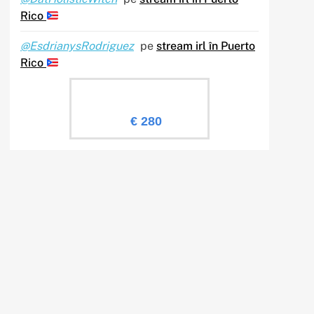
Rico
@EsdrianysRodriguez
pe
stream irl în Puerto
Rico
Evaluare Sailingtv.ro
€ 280