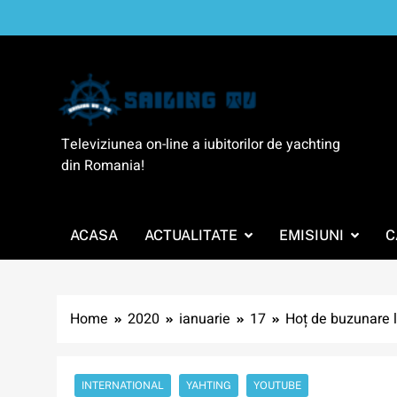
Skip
to
content
SailingTV
Televiziunea on-line a iubitorilor de yachting
din Romania!
ACASA
ACTUALITATE
EMISIUNI
C
Home
2020
ianuarie
17
Hoț de buzunare la
INTERNATIONAL
YAHTING
YOUTUBE