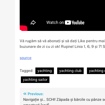
Vă rugăm să vă abonați și să dați Like pentru mai
buzunare de zi cu zi ok! Ruşine! Linia 1, 6, 9 și 7! S
source
Tagged:
yachting
yachting club
yachting 
yachting sailor
Navigare
Previous:
Navigație și… SCHI! Zăpada și bărcile cu pânze s
în