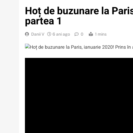
Hoț de buzunare la Paris
partea 1
Danii V
6 ani ago
0
1 mins