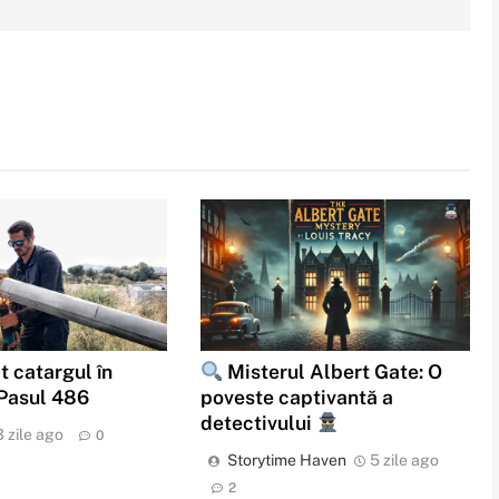
t catargul în
Misterul Albert Gate: O
 Pasul 486
poveste captivantă a
detectivului
3 zile ago
0
Storytime Haven
5 zile ago
2