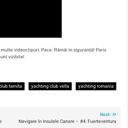
 multe videoclipuri. Pace. Rămâi în siguranță! Paris
unt vizibile!
club tarnita
yachting club vella
yachting romania
Next:
e
Navigare în Insulele Canare – #4: Fuerteventura