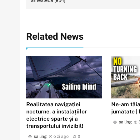
amestecă [ep4]
articole
Related News
Realitatea navigației
Ne-am tăia
nocturne, a instalațiilor
jumătate |
electrice sparte și a
sailing
transportului invizibil!
sailing
o zi ago
0