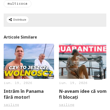
multicoca
Distribuie
Articole Similare
iun. 19, 2026
iun. 19, 2026
Intrăm în Panama
N-aveam idee că vom
fără motor!
fi blocați
sailing
sailing