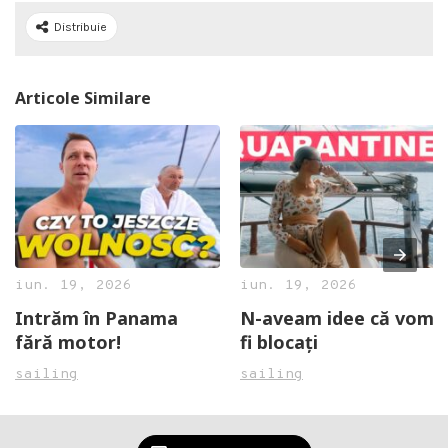
Distribuie
Articole Similare
iun. 19, 2026
iun. 19, 2026
Intrăm în Panama
N-aveam idee că vom
fără motor!
fi blocați
sailing
sailing