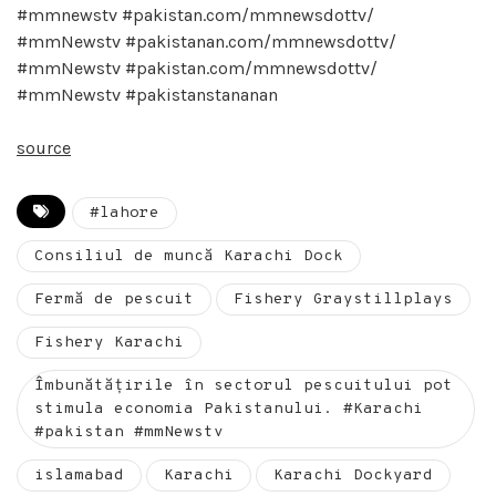
#mmnewstv #pakistan.com/mmnewsdottv/
#mmNewstv #pakistanan.com/mmnewsdottv/
#mmNewstv #pakistan.com/mmnewsdottv/
#mmNewstv #pakistanstananan
source
#lahore
Consiliul de muncă Karachi Dock
Fermă de pescuit
Fishery Graystillplays
Fishery Karachi
Îmbunătățirile în sectorul pescuitului pot
stimula economia Pakistanului. #Karachi
#pakistan #mmNewstv
islamabad
Karachi
Karachi Dockyard