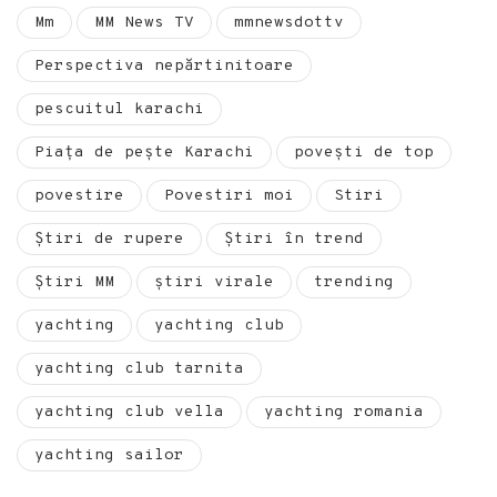
Mm
MM News TV
mmnewsdottv
Perspectiva nepărtinitoare
pescuitul karachi
Piața de pește Karachi
povești de top
povestire
Povestiri moi
Stiri
Știri de rupere
Știri în trend
Știri MM
știri virale
trending
yachting
yachting club
yachting club tarnita
yachting club vella
yachting romania
yachting sailor