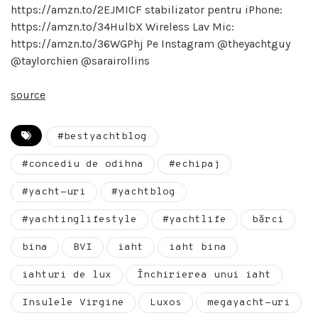
https://amzn.to/2EJMICF stabilizator pentru iPhone:
https://amzn.to/34HulbX Wireless Lav Mic:
https://amzn.to/36WGPhj Pe Instagram @theyachtguy
@taylorchien @sarairollins
source
#bestyachtblog
#concediu de odihna
#echipaj
#yacht-uri
#yachtblog
#yachtinglifestyle
#yachtlife
bărci
bina
BVI
iaht
iaht bina
iahturi de lux
Închirierea unui iaht
Insulele Virgine
Luxos
megayacht-uri