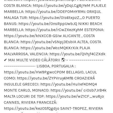
COSTA BLANCA: https://youtu.be/yDqLCg8jYeM PLAJELE
MARBELLA: https://youtu.be/DDEF0MnYRMc ORAȘUL
MALAGA TUR: https://youtu.be/0Is6txpzZ_0 PUERTO
BANUS: https://youtu.be/0nsRppUwbJQ NIKKI BEACH
MARBELLA: https://youtu.be/rCwZXezKyhM ESTEPONA:
https://youtu.be/kNXCCB-GSIw ALICANTE , COSTA
BLANCA: https://youtu.be/vSNpj3EsbIA ALTEA, COSTA
BLANCA: https://youtu.be/WccMQKKrXik PLAJA
MALVARROSA, VALENCIA: https://youtu.be/QVhjf4CZXdk
✔ MAI MULTE VIDEO CĂLĂTORII 🌎 – –––––––––––––––––
–––––––––––––––- LISBOA, PORTUGALIA :
https://youtu.be/HW9PgwcCP0M BELLAGIO, LACUL
COMO: https://youtu.be/ZYPVruy6Mf8 CROAZIERĂ
INSULELE GRECECI: https://youtu.be/HulIef4DMQ4
MONTE CARLO, MONACO: https://youtu.be/ ci0sb7JrB4k
MALTA LOCURI DE TOP: https://youtu.be/wZ1CF_wu8jo
CANNES, RIVIERA FRANCEZĂ:
https://youtu.be/kez0SfQgdjo SAINT-TROPEZ, RIVIERA