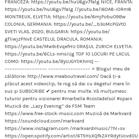
FRANCEZĂ: https://youtu.be/huU6gv7fa1g NICE, FRANTA:
https://youtu.be/huU6gv7fa1g //youtu.be/I60A8-iORm8
MONTREUX, ELVETIA: https://youtu.be/6mjPobu09Bw
COLONIA, GERMANIA: https://youtu.be/_b3oMcPGVt0
SVETI VLAS, 2020, BULGARIA: https://youtu.be/
gf1iwjzPNvE CASTELUL DRACULA, ROMANIA:
https://youtu.be/Mw9iEvqefHU ORAȘUL ZURICH ELVETIA:
https://youtu.be/6CLs-nmsiUg TOP 10 LOCURI PE LACUL
COMO: https://youtu.be/ByUJGY0KhmQ –-
––––––––––––––––– ––––––––––––––––– ⭐ Blogul meu de
călătorie: http://www.meaboutravel.com/ Dacă ți-a
plăcut acest videoclip, te rog să dai cu degetul mare în
sus și SUBSCRIBE ✔ pentru mai multe. Vă mulțumesc
tuturor pentru vizionare! #marbella #costadelsol #spain
Muzică de: „Lazy Evening” de FSM Team
https://www.free-stock-music.com Muzică de Markvard
https://soundcloud.com/markvard
https://www.instagram.com /markvardmusic/?hl=sv
https://open.spotify.com/artist/6T5HsXQfkZAYRdytUcvd0U