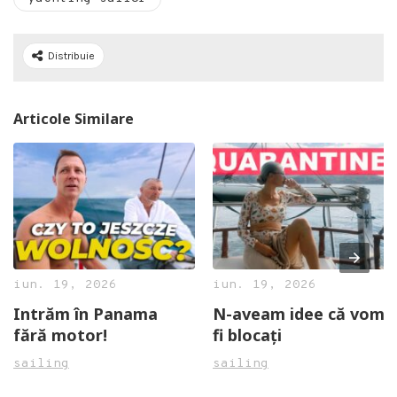
Distribuie
Articole Similare
iun. 19, 2026
iun. 19, 2026
Intrăm în Panama
N-aveam idee că vom
fără motor!
fi blocați
sailing
sailing