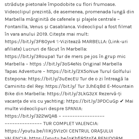
străduțe pietonale împodobite cu flori frumoase.
Videoclipul prezintă, de asemenea, promenada lungă din
Marbella mărginită de cafenele și plajele centrale –
Fontanilla, Venus și Casablanca. Videoclipul a fost filmat
în vara anului 2019. Citește mai mult:
https://bit.ly/3F8Oyv4 ✨Vizitează MARBELLA: (Link-uri
afiliate) Lucruri de făcut în Marbella:
https://bit.ly/3Roupa1 Tur de mers pe jos în grup mic
Marbella – https ://bit.ly/3oS4eNs Original Marbella
Tapas Adventure – https://bit.ly/2X5oNue Turul Golfului
Estepona: https://bit.ly/3uEecEU Tur de o zi întreagă la
Caminito del Rey: https://bit.ly/ Tur 3JhEqBd E-Mountain
Bike din Marbella: https://bit.ly/3LkG3zX Rezervă-ți
vacanța de vis cu yachting: https://bit.ly/3PDCuGp ✔ Mai
multe videoclipuri despre SPANIA:
https://bit.ly/322WQA8 – –––––––––––––––––
––––––––––––––– TUR COMPLET VALENCIA:
https://youtu.be/IlIKj5VIzOI CENTRUL ORAȘULUI
VALENCIA: https://youtu.be/pKbflR5tpT4 BENIDORM,