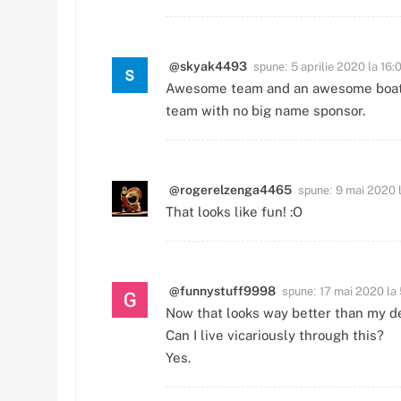
spune:
@skyak4493
5 aprilie 2020 la 16:
Awesome team and an awesome boat!
team with no big name sponsor.
spune:
@rogerelzenga4465
9 mai 2020 
That looks like fun! :O
spune:
@funnystuff9998
17 mai 2020 la 
Now that looks way better than my de
Can I live vicariously through this?
Yes.