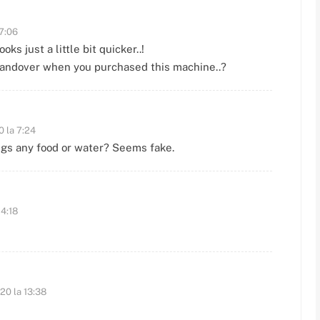
 7:06
oks just a little bit quicker..!
handover when you purchased this machine..?
 la 7:24
ngs any food or water? Seems fake.
 4:18
20 la 13:38