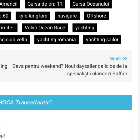
Americii
Cursa de ora 11
Cursa Oceanului
a 60
kyle langford
navigare
Offshore
rimite-l
Volvo Ocean Race
yachting
ng club vella
yachting romania
yachting sailor
Next:
ling
Ceva pentru weekend? Noul daysailer delicios de la
specialiștii olandezi Saffier
 IMOCA Transatlantic
”
0
ng!