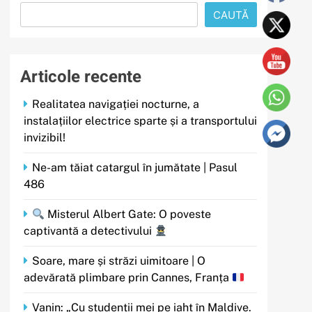
CAUTĂ
Articole recente
Realitatea navigației nocturne, a
instalațiilor electrice sparte și a transportului
invizibil!
Ne-am tăiat catargul în jumătate | Pasul
486
Misterul Albert Gate: O poveste
captivantă a detectivului
Soare, mare și străzi uimitoare | O
adevărată plimbare prin Cannes, Franța
Vanin: „Cu studenții mei pe iaht în Maldive.