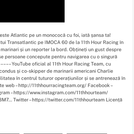
peste Atlantic pe un monococă cu foi, iată șansa ta!
stui Transatlantic pe IMOCA 60 de la 11th Hour Racing în
marinari și un reporter la bord. Obțineți un gust despre
ase persoane concepute pentru navigarea cu o singură
––––– YouTube oficial al 11th Hour Racing Team, cu
ondus și co-skipper de marinarii americani Charlie
itatea în centrul tuturor operațiunilor și se antrenează în
ite web – http://11thhourracingteam.org/ Facebook –
ram – https://www.instagram.com/11thhourteam/
7… Twitter – https://twitter.com/11thhourteam Licență