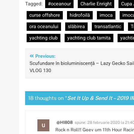
Tagged:
#oceanour
Charlie Enright
Cupa 
curse offshore
hidrofoilă
imoca
imoc
ora oceanului
slăbirea
transatlantic
T
yachting club
yachting club tarnita
yachti
Navigare
Previous:
Scufundare în bioluminiscență – Lazy Gecko Sai
în
VLOG 130
articole
18 thoughts on “
Set It Up & Send It – 2019
spune:
@HI808
28 februarie 2020 la 21:4
Rock n Roll!! Geev um 11th Hour Raci