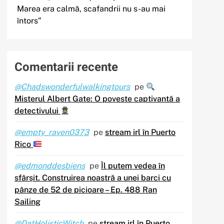
Marea era calmă, scafandrii nu s-au mai
întors”
Comentarii recente
@Chadswonderfulwalkingtours
pe
Misterul Albert Gate: O poveste captivantă a
detectivului
@empty_raven0373
pe
stream irl în Puerto
Rico
@edmonddesbiens
pe
Îl putem vedea în
sfârșit. Construirea noastră a unei barci cu
pânze de 52 de picioare – Ep. 488 Ran
Sailing
@DatHolisticWitch
pe
stream irl în Puerto