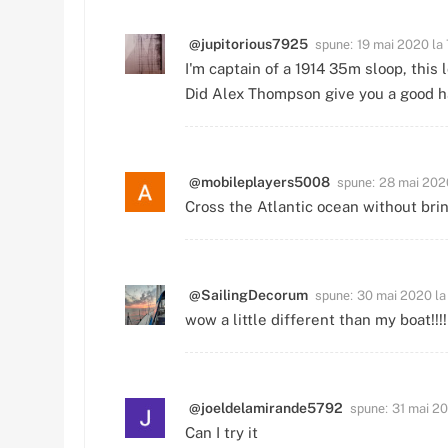
spune:
@jupitorious7925
19 mai 2020 la
I'm captain of a 1914 35m sloop, this lo
Did Alex Thompson give you a good 
spune:
@mobileplayers5008
28 mai 2020
Cross the Atlantic ocean without bri
spune:
@SailingDecorum
30 mai 2020 la
wow a little different than my boat!!!!
spune:
@joeldelamirande5792
31 mai 20
Can I try it