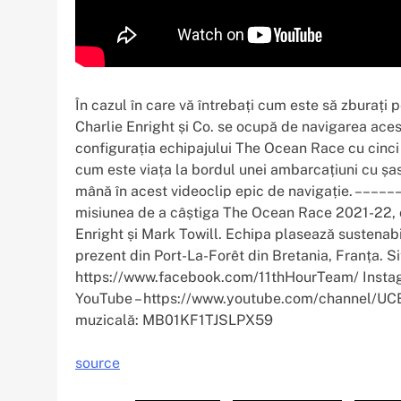
În cazul în care vă întrebați cum este să zburați 
Charlie Enright și Co. se ocupă de navigarea ace
configurația echipajului The Ocean Race cu cinci 
cum este viața la bordul unei ambarcațiuni cu ș
mână în acest videoclip epic de navigație. –––––
misiunea de a câștiga The Ocean Race 2021-22, c
Enright și Mark Towill. Echipa plasează sustenabil
prezent din Port-La-Forêt din Bretania, Franța. S
https://www.facebook.com/11thHourTeam/ Instag
YouTube – https://www.youtube.com/channel/UCBM
muzicală: MB01KF1TJSLPX59
source