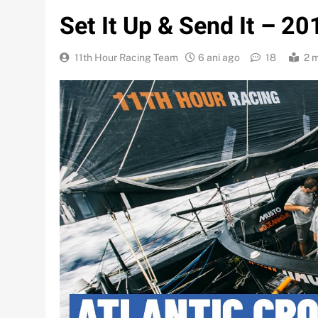
Set It Up & Send It – 2
11th Hour Racing Team
6 ani ago
18
2 