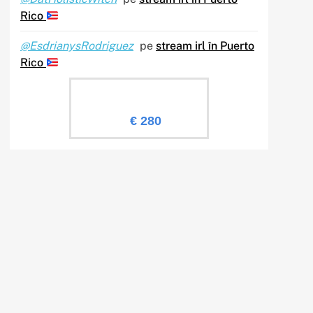
Rico
@EsdrianysRodriguez
pe
stream irl în Puerto
Rico
Evaluare Sailingtv.ro
€ 280