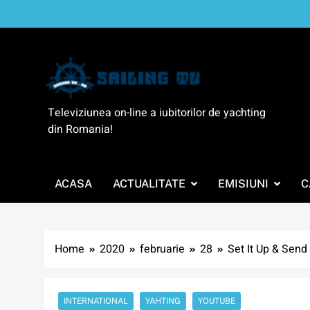
Skip
to
content
SailingTV
Televiziunea on-line a iubitorilor de yachting
din Romania!
ACASA
ACTUALITATE
EMISIUNI
C
Home
2020
februarie
28
Set It Up & Send
INTERNATIONAL
YAHTING
YOUTUBE