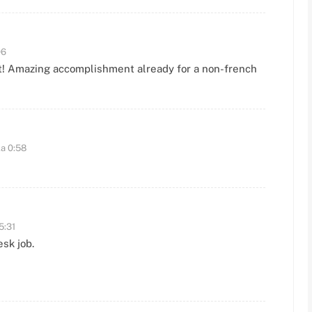
06
 Amazing accomplishment already for a non-french
la 0:58
5:31
sk job.