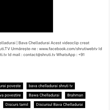
lladurai | Bava Chelladurai Acest videoclip creat
ruti.TV Urmărește-ne : www.facebook.com/shrutiwebtv Id
ti.tv Id mail : contact@shruti.tv WhatsApp : +91
urai poveste
bava chelladurai shruti tv
va povestire
Bawa Chelladurai
Brahman
Discurs tamil
Discursul Bava Chelladurai