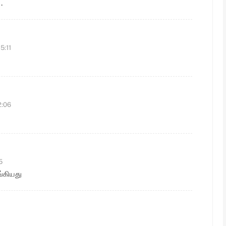
.
5:11
2:06
5
்கியது