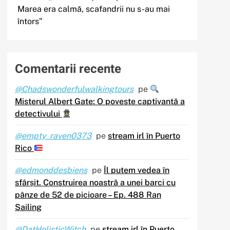
Marea era calmă, scafandrii nu s-au mai
întors”
Comentarii recente
@Chadswonderfulwalkingtours
pe
Misterul Albert Gate: O poveste captivantă a
detectivului
@empty_raven0373
pe
stream irl în Puerto
Rico
@edmonddesbiens
pe
Îl putem vedea în
sfârșit. Construirea noastră a unei barci cu
pânze de 52 de picioare – Ep. 488 Ran
Sailing
@DatHolisticWitch
pe
stream irl în Puerto