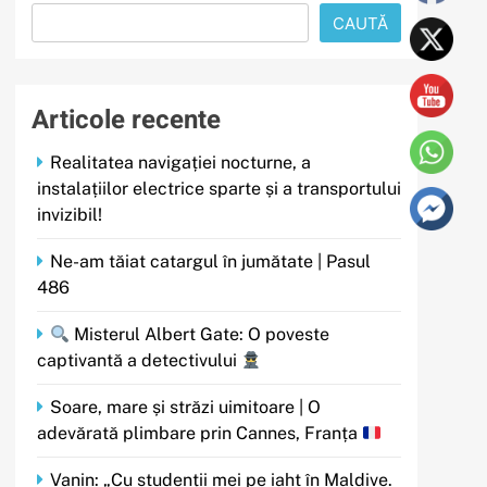
CAUTĂ
Articole recente
Realitatea navigației nocturne, a
instalațiilor electrice sparte și a transportului
invizibil!
Ne-am tăiat catargul în jumătate | Pasul
486
Misterul Albert Gate: O poveste
captivantă a detectivului
Soare, mare și străzi uimitoare | O
adevărată plimbare prin Cannes, Franța
Vanin: „Cu studenții mei pe iaht în Maldive.