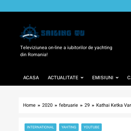
Skip
to
content
SailingTV
Televiziunea on-line a iubitorilor de yachting
din Romania!
ACASA
ACTUALITATE
EMISIUNI
C
Home
2020
februarie
29
Kathai Ketka Van
INTERNATIONAL
YAHTING
YOUTUBE