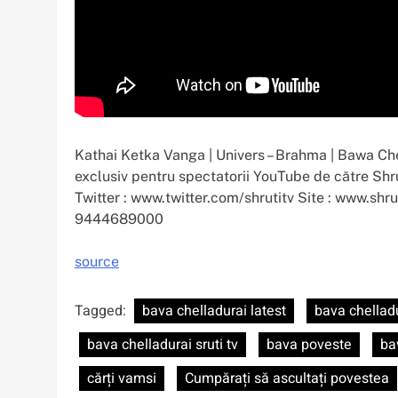
Kathai Ketka Vanga | Univers – Brahma | Bawa Che
exclusiv pentru spectatorii YouTube de către Sh
Twitter : www.twitter.com/shrutitv Site : www.shru
9444689000
source
Tagged:
bava chelladurai latest
bava chellad
bava chelladurai sruti tv
bava poveste
ba
cărți vamsi
Cumpărați să ascultați povestea