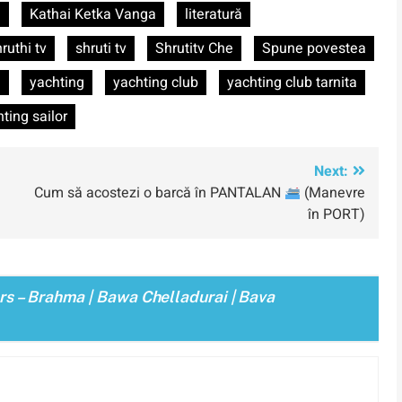
e
Kathai Ketka Vanga
literatură
ruthi tv
shruti tv
Shrutitv Che
Spune povestea
ă
yachting
yachting club
yachting club tarnita
ting sailor
Next:
Cum să acostezi o barcă în PANTALAN
(Manevre
în PORT)
rs – Brahma | Bawa Chelladurai | Bava