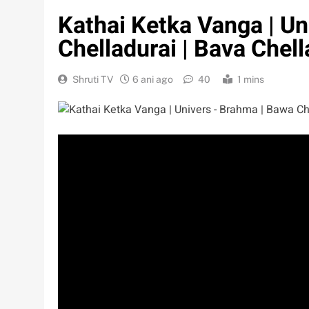
Kathai Ketka Vanga | U
Chelladurai | Bava Chell
Shruti TV
6 ani ago
40
1 mins