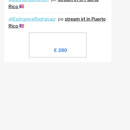
Rico
@EsdrianysRodriguez
pe
stream irl în Puerto
Rico
Evaluare Sailingtv.ro
€ 280