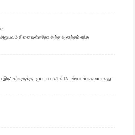
24
பட்ட அனுபவம் நினைவுள்ளதோ அந்த ஆனந்தம் எந்த
கிய இரசிகர்களுக்கு – ஐயா பபா வின் சொல்லாடல் சுவையானது –