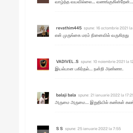
வாழ்த்த வயவில்லை… வணங்குகின்றேன்…
spune:
revathim445
16 octombrie 2021 la 
என் முருங்கை மரம் நினைவில் வருகிறது
spune:
VADIVEL .S
10 noiembrie 2021 la 1
இயல்பான பகிர்தல்… நன்றி அண்ணா.
spune:
balaji bala
21 ianuarie 2022 la 17:2
அருமை அருமை… இறுதியில் கண்கள் கலங
spune:
S S
25 ianuarie 2022 la 7:55