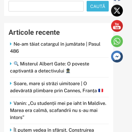
CAUTĂ
Articole recente
Ne-am tăiat catargul în jumătate | Pasul
486
Misterul Albert Gate: O poveste
captivantă a detectivului
Soare, mare și străzi uimitoare | O
adevărată plimbare prin Cannes, Franța
Vanin: „Cu studenții mei pe iaht în Maldive.
Marea era calmă, scafandrii nu s-au mai
întors”
Îl putem vedea în sfârșit. Construirea