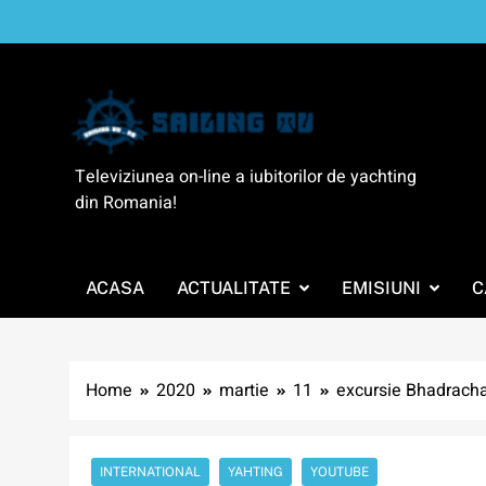
Skip
to
content
SailingTV
Televiziunea on-line a iubitorilor de yachting
din Romania!
ACASA
ACTUALITATE
EMISIUNI
C
Home
2020
martie
11
excursie Bhadracha
INTERNATIONAL
YAHTING
YOUTUBE