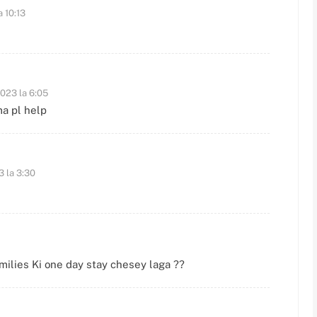
a 10:13
2023 la 6:05
a pl help
3 la 3:30
ilies Ki one day stay chesey laga ??