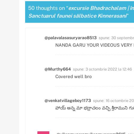
50 thoughts on “
excursie Bhadrachalam | în
Sanctuarul faunei sălbatice Kinnerasani
”
spune:
@palavalasasuryarao8513
30 septembri
NANDA GARU YOUR VIDEOUS VERY 
spune:
@Murthy664
3 octombrie 2022 la 12:46
Covered well bro
spune:
@venkatvillageboy1173
16 octombrie 20
హాయ్ అన్న మా భద్రాచలం వచ్చి శ్రీరాముని గు