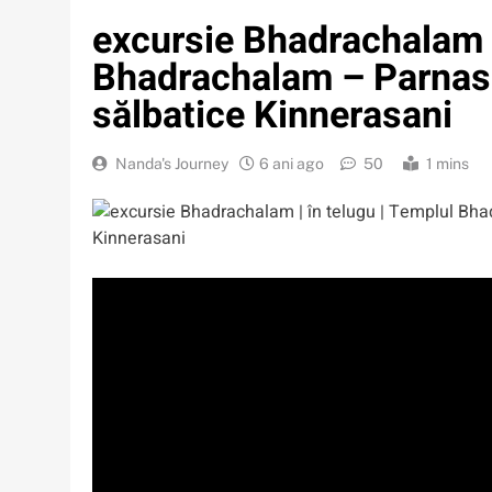
excursie Bhadrachalam |
Bhadrachalam – Parnasa
sălbatice Kinnerasani
Nanda's Journey
6 ani ago
50
1 mins