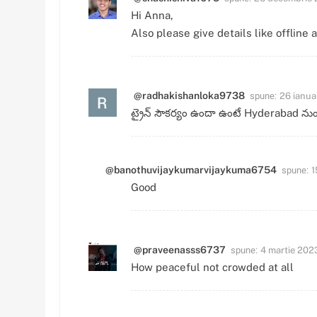
Hi Anna,
Also please give details like offline 
spune:
@radhakishanloka9738
26 ianua
ట్రైన్ సౌకర్యం ఉందా ఉంటే Hyderabad నుం
spune:
@banothuvijaykumarvijaykuma6754
1
Good
spune:
@praveenasss6737
4 martie 2023
How peaceful not crowded at all