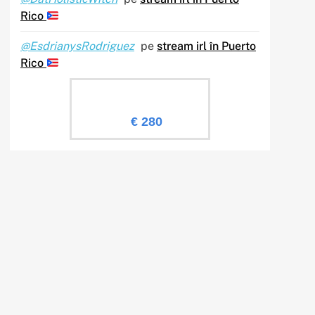
Rico
@EsdrianysRodriguez
pe
stream irl în Puerto
Rico
Evaluare Sailingtv.ro
€ 280