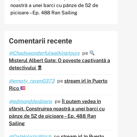
noastră a unei barci cu pânze de 52 de
picioare – Ep. 488 Ran Sailing
Comentarii recente
@Chadswonderfulwalkingtours
pe
Misterul Albert Gate: O poveste captivantă a
detectivului
@empty_raven0373
pe
stream irl în Puerto
Rico
@edmonddesbiens
pe
Îl putem vedea în
sfârșit. Construirea noastră a unei barci cu
pânze de 52 de picioare – Ep. 488 Ran
Sailing
@DatHolisticWitch
pe
stream irl în Puerto