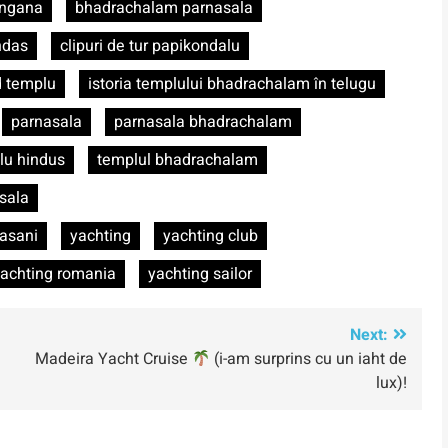
angana
bhadrachalam parnasala
ndas
clipuri de tur papikondalu
d templu
istoria templului bhadrachalam în telugu
parnasala
parnasala bhadrachalam
lu hindus
templul bhadrachalam
sala
rasani
yachting
yachting club
achting romania
yachting sailor
Next:
Madeira Yacht Cruise
(i-am surprins cu un iaht de
lux)!