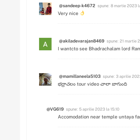
spune:
@sandeep-k4672
8 martie 2023 l
Very nice
spune:
@akiladevarajan8469
21 martie 
I wantcto see Bhadrachalam lord Ram
spune:
@mamillaneela5103
3 aprilie 202
భద్రాచలం tour video చాలా బాగుంది
spune:
@VG619
5 aprilie 2023 la 15:10
Accomodation near temple untaya fam