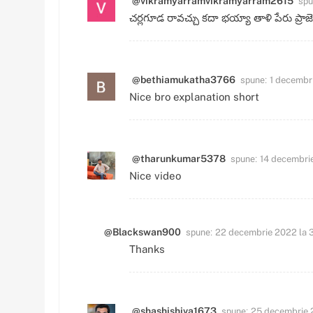
spu
@vikramyarramvikramyarram2615
చర్లగూడ రావచ్చు కదా భయ్యా తాళి పేరు ప్రాజె
spune:
@bethiamukatha3766
1 decembri
Nice bro explanation short
spune:
@tharunkumar5378
14 decembrie
Nice video
spune:
@Blackswan900
22 decembrie 2022 la 
Thanks
spune:
@shashishiva1673
25 decembrie 