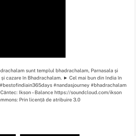
 bhadrachalam sunt templul bhadrachalam, Parnasala și
 și cazare în Bhadrachalam. ► Cel mai bun din India în
am #bestofindiain365days #nandasjourney #bhadrachalam
ântec: Ikson – Balance https://soundcloud.com/ikson
ommons: Prin licență de atribuire 3.0