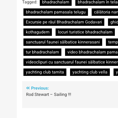
Tagged:
bhadrachalam
bhadrachalam în tel
bhadrachalam parnasala telugu
călătoria na
Excursie pe râul Bhadrachalam Godavari
ghi
kothagudem
locuri turistice bhadrachalam
sanctuarul faunei sălbatice kinnerasani
temp
tur bhadrachalam
video bhadrachalam parna
videoclipuri cu sanctuarul faunei sălbatice kinne
yachting club tarnita
yachting club vella
y
Navigare
Previous:
Rod Stewart – Sailing !!!
în
articole