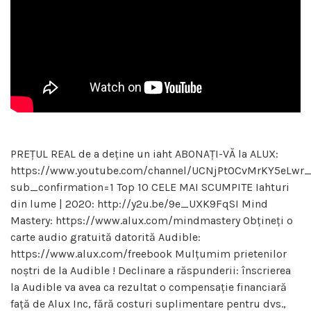
PREȚUL REAL de a deține un iaht ABONAȚI-VĂ la ALUX:
https://www.youtube.com/channel/UCNjPtOCvMrKY5eLwr
sub_confirmation=1 Top 10 CELE MAI SCUMPITE Iahturi
din lume | 2020: http://y2u.be/9e_UXK9FqSI Mind
Mastery: https://www.alux.com/mindmastery Obțineți o
carte audio gratuită datorită Audible:
https://www.alux.com/freebook Mulțumim prietenilor
noștri de la Audible ! Declinare a răspunderii: înscrierea
la Audible va avea ca rezultat o compensație financiară
față de Alux Inc, fără costuri suplimentare pentru dvs.,