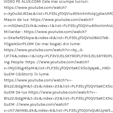
VIDEO PE ALUX.COM! Cele mai scumpe lucruri:
https://www.youtube.com/watch?
v=Ay0u3dJRZas&list=PLP35LyTOQVIu4tNnitmhUqIjySwUhfO
Mașini de lux: https://www.youtube.com/watch?
v=m5GhenZZs1k&index=1&list=PLP35LyTOQVIu4tNnitmhUq
Miliardar : https://www.youtube.com/watch?
v=Skwfwf2SNpw&index=6&list=PLP35LyTOQVIsO8kOTx8-
YOgwkGvrPtJ3M Cei mai bogați din lume:
https://www.youtube.com/watch?v=rAy_G-
1JF74&index=1&listy=PLP3V3J5LSKYR0PLP3V3J5LSKYR0P
ing People: https ://www.youtube.com/watch?
v=lMjO3Gg45pM&list=PLP35LyTOQVItaKCX5o3yaje6_H9D-
GuEM Călătoriți în lume:
https://www.youtube.com/watch?v=-
Blsz2JbdgM&t=2s&index=23&list=PLP35LyTOQVItaKCX5o
GuEM De lux https://www.youtube.com/watch?v=-
Blsz2JbdgM&t=2s&index=23&list=PLP35LyTOQVItaKCX5o
GuEM ://www.youtube.com/watch?
v=ch7JWVk8Ldk&index=6&list=PLP35LyTOQVIvQU6lzpW5