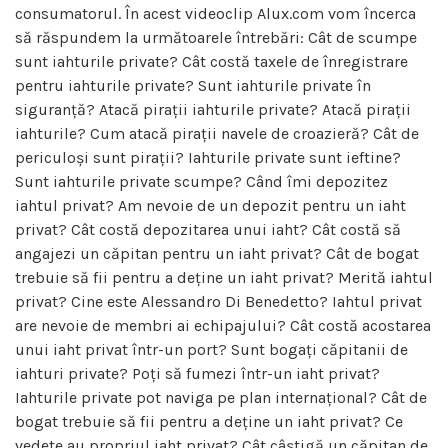
consumatorul. În acest videoclip Alux.com vom încerca
să răspundem la următoarele întrebări: Cât de scumpe
sunt iahturile private? Cât costă taxele de înregistrare
pentru iahturile private? Sunt iahturile private în
siguranță? Atacă pirații iahturile private? Atacă pirații
iahturile? Cum atacă pirații navele de croazieră? Cât de
periculoși sunt pirații? Iahturile private sunt ieftine?
Sunt iahturile private scumpe? Când îmi depozitez
iahtul privat? Am nevoie de un depozit pentru un iaht
privat? Cât costă depozitarea unui iaht? Cât costă să
angajezi un căpitan pentru un iaht privat? Cât de bogat
trebuie să fii pentru a deține un iaht privat? Merită iahtul
privat? Cine este Alessandro Di Benedetto? Iahtul privat
are nevoie de membri ai echipajului? Cât costă acostarea
unui iaht privat într-un port? Sunt bogați căpitanii de
iahturi private? Poți să fumezi într-un iaht privat?
Iahturile private pot naviga pe plan internațional? Cât de
bogat trebuie să fii pentru a deține un iaht privat? Ce
vedete au propriul iaht privat? Cât câștigă un căpitan de