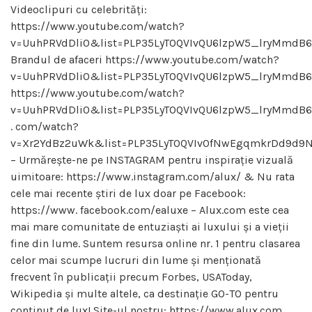
Videoclipuri cu celebrități:
https://www.youtube.com/watch?
v=UuhPRVdDli0&list=PLP35LyTOQVIvQU6lzpW5_lryMmdB6
Brandul de afaceri https://www.youtube.com/watch?
v=UuhPRVdDli0&list=PLP35LyTOQVIvQU6lzpW5_lryMmdB6
https://www.youtube.com/watch?
v=UuhPRVdDli0&list=PLP35LyTOQVIvQU6lzpW5_lryMmdB6
. com/watch?
v=Xr2YdBz2uWk&list=PLP35LyTOQVIv0fNwEgqmkrDd9d9N
– Urmărește-ne pe INSTAGRAM pentru inspirație vizuală
uimitoare: https://www.instagram.com/alux/ & Nu rata
cele mai recente știri de lux doar pe Facebook:
https://www. facebook.com/ealuxe – Alux.com este cea
mai mare comunitate de entuziaști ai luxului și a vieții
fine din lume. Suntem resursa online nr. 1 pentru clasarea
celor mai scumpe lucruri din lume și menționată
frecvent în publicații precum Forbes, USAToday,
Wikipedia și multe altele, ca destinație GO-TO pentru
conținut de lux! Site-ul nostru: https://www.alux.com