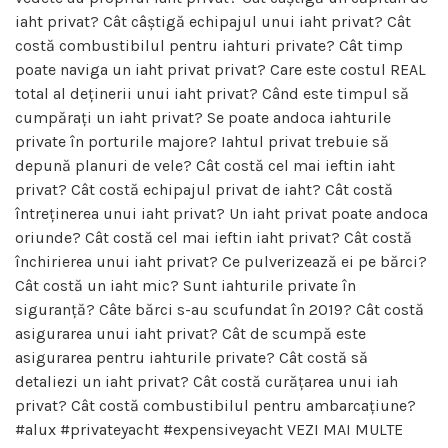
iaht privat? Cât câștigă echipajul unui iaht privat? Cât
costă combustibilul pentru iahturi private? Cât timp
poate naviga un iaht privat privat? Care este costul REAL
total al deținerii unui iaht privat? Când este timpul să
cumpărați un iaht privat? Se poate andoca iahturile
private în porturile majore? Iahtul privat trebuie să
depună planuri de vele? Cât costă cel mai ieftin iaht
privat? Cât costă echipajul privat de iaht? Cât costă
întreținerea unui iaht privat? Un iaht privat poate andoca
oriunde? Cât costă cel mai ieftin iaht privat? Cât costă
închirierea unui iaht privat? Ce pulverizează ei pe bărci?
Cât costă un iaht mic? Sunt iahturile private în
siguranță? Câte bărci s-au scufundat în 2019? Cât costă
asigurarea unui iaht privat? Cât de scumpă este
asigurarea pentru iahturile private? Cât costă să
detaliezi un iaht privat? Cât costă curățarea unui iah
privat? Cât costă combustibilul pentru ambarcațiune?
#alux #privateyacht #expensiveyacht VEZI MAI MULTE