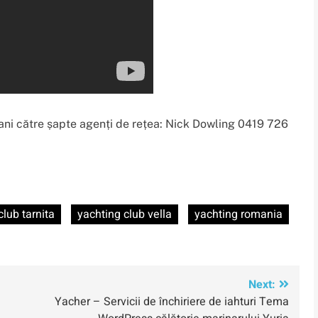
10 ani către șapte agenți de rețea: Nick Dowling 0419 726
club tarnita
yachting club vella
yachting romania
Next:
Yacher – Servicii de închiriere de iahturi Tema