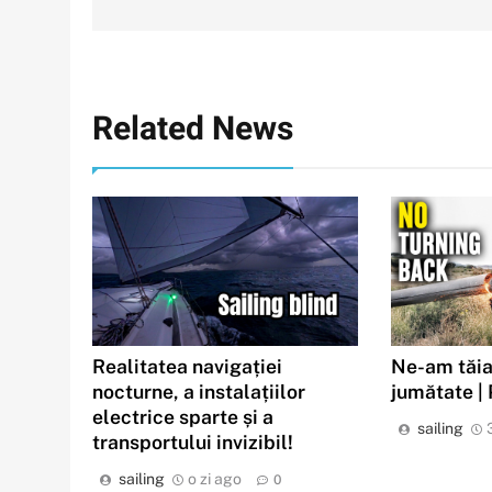
articole
Related News
Realitatea navigației
Ne-am tăia
nocturne, a instalațiilor
jumătate |
electrice sparte și a
sailing
transportului invizibil!
sailing
o zi ago
0