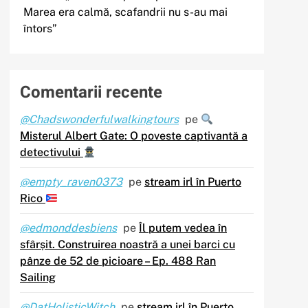
Marea era calmă, scafandrii nu s-au mai
întors”
Comentarii recente
@Chadswonderfulwalkingtours
pe
Misterul Albert Gate: O poveste captivantă a
detectivului
@empty_raven0373
pe
stream irl în Puerto
Rico
@edmonddesbiens
pe
Îl putem vedea în
sfârșit. Construirea noastră a unei barci cu
pânze de 52 de picioare – Ep. 488 Ran
Sailing
@DatHolisticWitch
pe
stream irl în Puerto