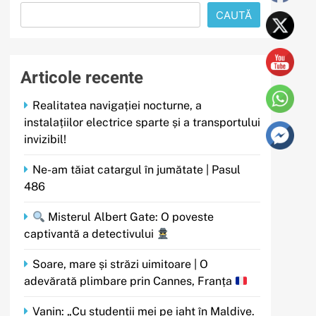
CAUTĂ
Articole recente
Realitatea navigației nocturne, a
instalațiilor electrice sparte și a transportului
invizibil!
Ne-am tăiat catargul în jumătate | Pasul
486
Misterul Albert Gate: O poveste
captivantă a detectivului
Soare, mare și străzi uimitoare | O
adevărată plimbare prin Cannes, Franța
Vanin: „Cu studenții mei pe iaht în Maldive.