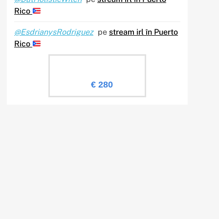
Rico
@EsdrianysRodriguez
pe
stream irl în Puerto
Rico
Evaluare Sailingtv.ro
€ 280