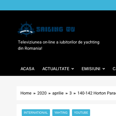
Skip
to
content
SailingTV
Televiziunea on-line a iubitorilor de yachting
din Romania!
ACASA
ACTUALITATE
EMISIUNI
C
Home
2020
aprilie
3
140-142 Horton Para
INTERNATIONAL
YAHTING
YOUTUBE