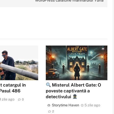
WordPress călătorie marinarului Yuria
t catargul în
Misterul Albert Gate: O
 Pasul 486
poveste captivantă a
detectivului
3 zile ago
0
Storytime Haven
5 zile ago
2