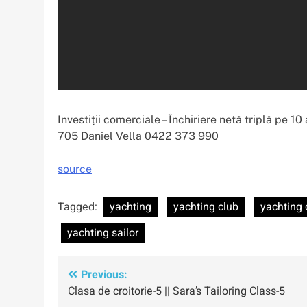
Investiții comerciale – Închiriere netă triplă pe 
705 Daniel Vella 0422 373 990
source
Tagged:
yachting
yachting club
yachting 
yachting sailor
Navigare
Previous:
Clasa de croitorie-5 || Sara’s Tailoring Class-5
în