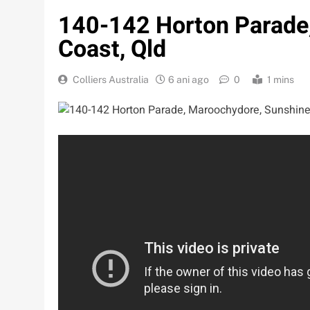
140-142 Horton Parade
Coast, Qld
Colliers Australia
6 ani ago
0
1 mins