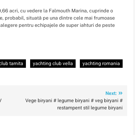
,66 acri, cu vedere la Falmouth Marina, cuprinde o
e, probabil, situată pe una dintre cele mai frumoase
 alegere pentru echipajele de super iahturi de peste
club tarnita
yachting club vella
yachting romania
Next:
V
Vege biryani # legume biryani # veg biryani #
restampent stil legume biryani