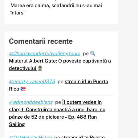
Marea era calmă, scafandrii nu s-au mai
întors”
Comentarii recente
@Chadswonderfulwalkingtours
pe
Misterul Albert Gate: O poveste captivantă a
detectivului
@empty_raven0373
pe
stream irl în Puerto
Rico
@edmonddesbiens
pe
Îl putem vedea în
sfârșit. Construirea noastră a unei barci cu
pânze de 52 de picioare – Ep. 488 Ran
Sailing
@DatHolisticWitch
pe
stream irl în Puerto