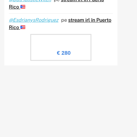
Rico
@EsdrianysRodriguez
pe
stream irl în Puerto
Rico
Evaluare Sailingtv.ro
€ 280