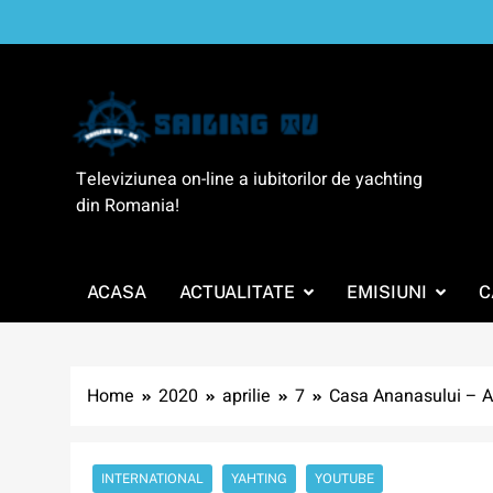
Skip
to
content
SailingTV
Televiziunea on-line a iubitorilor de yachting
din Romania!
ACASA
ACTUALITATE
EMISIUNI
C
Home
2020
aprilie
7
Casa Ananasului – A
INTERNATIONAL
YAHTING
YOUTUBE