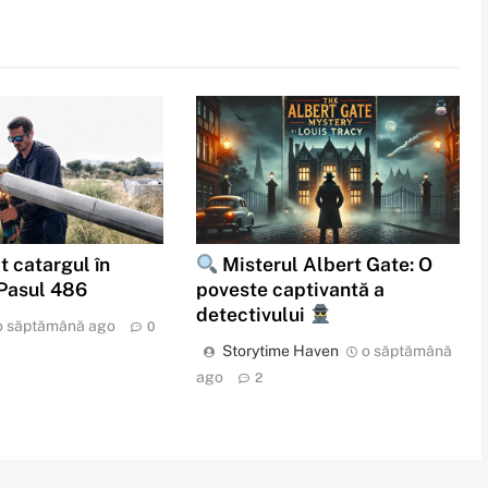
t catargul în
Misterul Albert Gate: O
 Pasul 486
poveste captivantă a
detectivului
o săptămână ago
0
Storytime Haven
o săptămână
ago
2