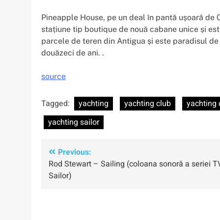
Pineapple House, pe un deal în pantă ușoară de 0
stațiune tip boutique de nouă cabane unice și est
parcele de teren din Antigua și este paradisul de
douăzeci de ani. .
source
Tagged:
yachting
yachting club
yachting 
yachting sailor
Navigare
Previous:
Rod Stewart – Sailing (coloana sonoră a seriei T
în
Sailor)
articole