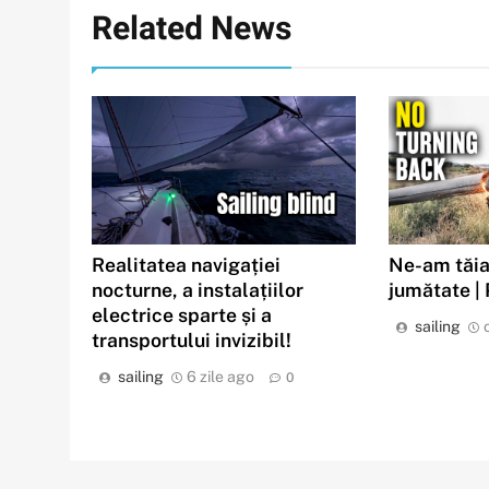
Related News
Realitatea navigației
Ne-am tăia
nocturne, a instalațiilor
jumătate |
electrice sparte și a
sailing
transportului invizibil!
sailing
6 zile ago
0