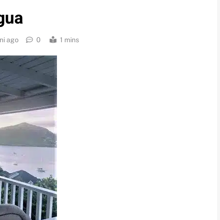
gua
ni ago
0
1 mins