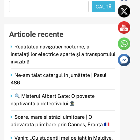
CAUTĂ
Articole recente
Realitatea navigației nocturne, a
instalațiilor electrice sparte și a transportului
invizibil!
Ne-am tăiat catargul în jumătate | Pasul
486
Misterul Albert Gate: O poveste
captivantă a detectivului
Soare, mare și străzi uimitoare | O
adevărată plimbare prin Cannes, Franța
Vanin: „Cu studenții mei pe iaht în Maldive.