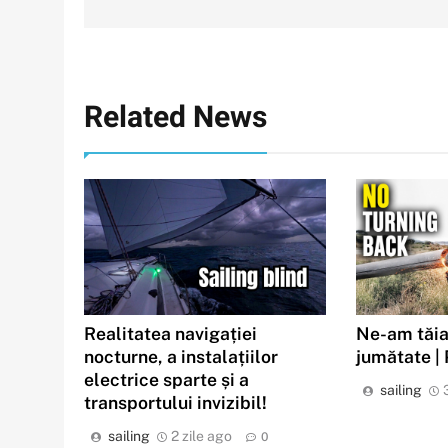
articole
Related News
Realitatea navigației
Ne-am tăia
nocturne, a instalațiilor
jumătate |
electrice sparte și a
sailing
transportului invizibil!
sailing
2 zile ago
0