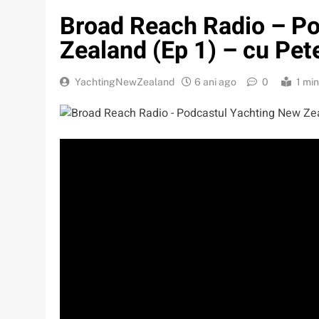
Broad Reach Radio – P
Zealand (Ep 1) – cu Pete
YachtingNewZealand
6 ani ago
0
1 mi