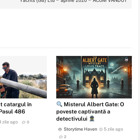
Yachts (GB) Ltd – aprilie 2020 – ACUM VÂNDUT
t catargul în
Misterul Albert Gate: O
 Pasul 486
poveste captivantă a
detectivului
3 zile ago
0
Storytime Haven
5 zile ago
2