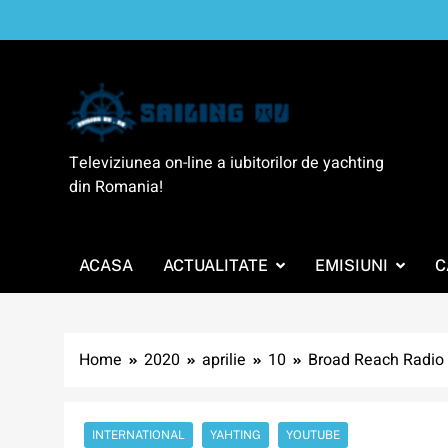
Skip
to
content
SailingTV
Televiziunea on-line a iubitorilor de yachting
din Romania!
ACASA
ACTUALITATE
EMISIUNI
C
Home
2020
aprilie
10
Broad Reach Radio –
INTERNATIONAL
YAHTING
YOUTUBE