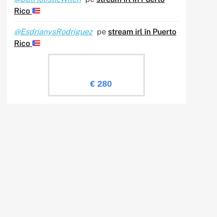
Rico
@EsdrianysRodriguez
pe
stream irl în Puerto
Rico
Evaluare Sailingtv.ro
€ 280