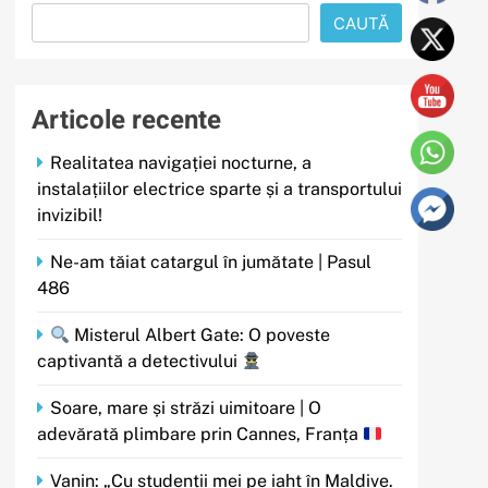
CAUTĂ
Articole recente
Realitatea navigației nocturne, a
instalațiilor electrice sparte și a transportului
invizibil!
Ne-am tăiat catargul în jumătate | Pasul
486
Misterul Albert Gate: O poveste
captivantă a detectivului
Soare, mare și străzi uimitoare | O
adevărată plimbare prin Cannes, Franța
Vanin: „Cu studenții mei pe iaht în Maldive.