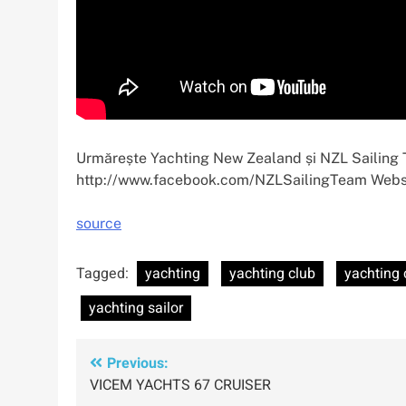
Urmărește Yachting New Zealand și NZL Sailing 
http://www.facebook.com/NZLSailingTeam Websit
source
Tagged:
yachting
yachting club
yachting 
yachting sailor
Navigare
Previous:
VICEM YACHTS 67 CRUISER
în