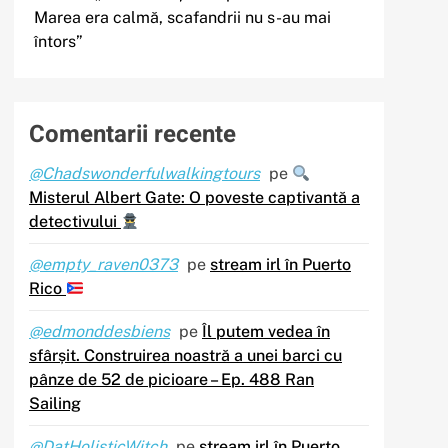
Marea era calmă, scafandrii nu s-au mai
întors”
Comentarii recente
@Chadswonderfulwalkingtours
pe
Misterul Albert Gate: O poveste captivantă a
detectivului
@empty_raven0373
pe
stream irl în Puerto
Rico
@edmonddesbiens
pe
Îl putem vedea în
sfârșit. Construirea noastră a unei barci cu
pânze de 52 de picioare – Ep. 488 Ran
Sailing
@DatHolisticWitch
pe
stream irl în Puerto