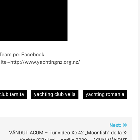
Team pe: Facebook –
e – http://www.yachtingnz.org.nz/
club tarnita
yachting club vella
yachting romania
Next:
VÂNDUT ACUM – Tur video Xc 42 „Moonfish” de la X-