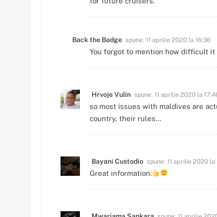
for future cruisers.
spune:
Back the Badge
11 aprilie 2020 la 16:36
You forgot to mention how difficult i
spune:
Hrvoje Vulin
11 aprilie 2020 la 17:4
so most issues with maldives are act
country, their rules…
spune:
Bayani Custodio
11 aprilie 2020 la 
Great information.
spune:
Mwariama Sankara
11 aprilie 202