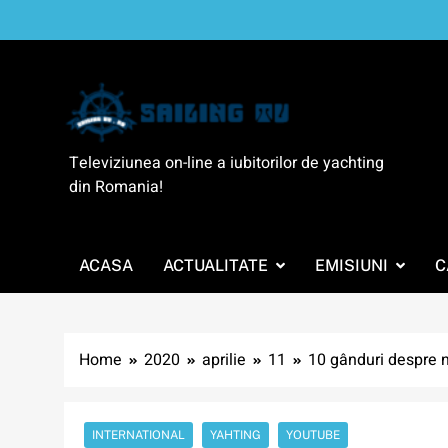
Skip
to
content
SailingTV
Televiziunea on-line a iubitorilor de yachting
din Romania!
ACASA
ACTUALITATE
EMISIUNI
C
Home
2020
aprilie
11
10 gânduri despre 
INTERNATIONAL
YAHTING
YOUTUBE