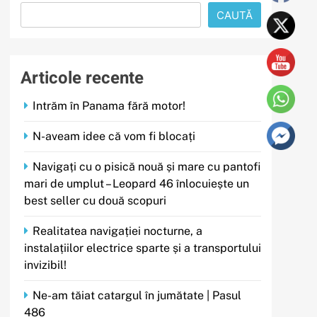
CAUTĂ
Articole recente
Intrăm în Panama fără motor!
N-aveam idee că vom fi blocați
Navigați cu o pisică nouă și mare cu pantofi
mari de umplut – Leopard 46 înlocuiește un
best seller cu două scopuri
Realitatea navigației nocturne, a
instalațiilor electrice sparte și a transportului
invizibil!
Ne-am tăiat catargul în jumătate | Pasul
486