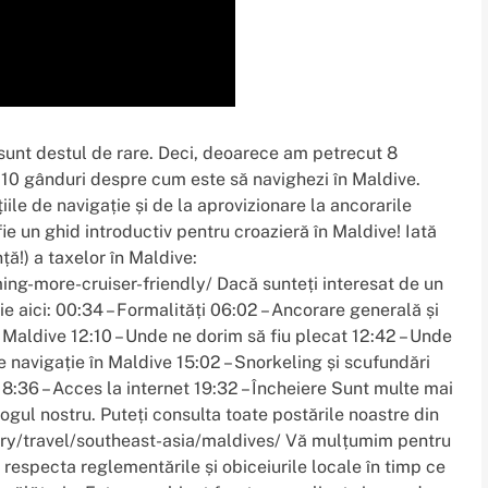
 sunt destul de rare. Deci, deoarece am petrecut 8
10 gânduri despre cum este să navighezi în Maldive.
iile de navigație și de la aprovizionare la ancorarile
ie un ghid introductiv pentru croazieră în Maldive! Iată
ă!) a taxelor în Maldive:
g-more-cruiser-friendly/ Dacă sunteți interesat de un
ție aici: 00:34 – Formalități 06:02 – Ancorare generală și
 Maldive 12:10 – Unde ne dorim să fiu plecat 12:42 – Unde
e navigație în Maldive 15:02 – Snorkeling și scufundări
18:36 – Acces la internet 19:32 – Încheiere Sunt multe mai
ogul nostru. Puteți consulta toate postările noastre din
ory/travel/southeast-asia/maldives/ Vă mulțumim pentru
a respecta reglementările și obiceiurile locale în timp ce