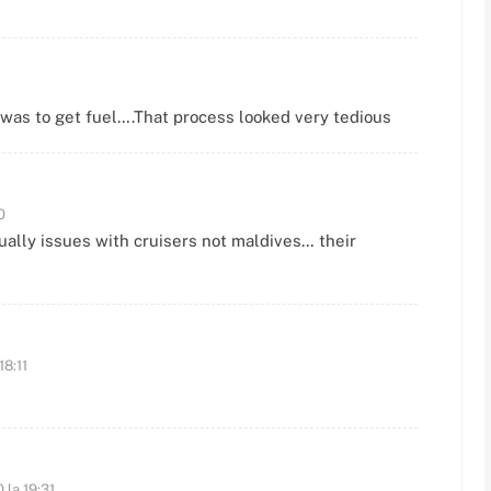
t was to get fuel….That process looked very tedious
0
ually issues with cruisers not maldives… their
18:11
0 la 19:31