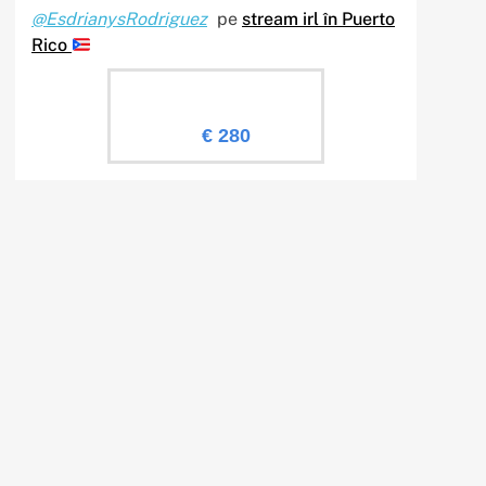
@EsdrianysRodriguez
pe
stream irl în Puerto
Rico
Evaluare Sailingtv.ro
€ 280