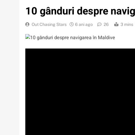
10 gânduri despre navig
Out Chasing Stars
6 ani ago
26
3 mins