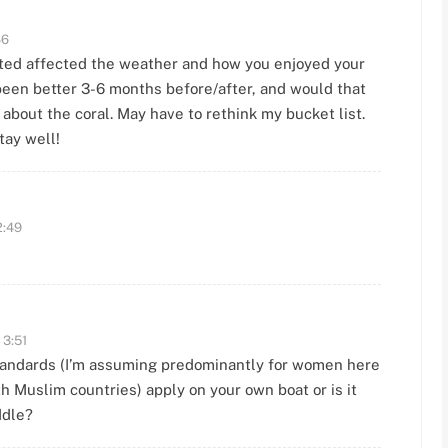
46
sited affected the weather and how you enjoyed your
been better 3-6 months before/after, and would that
about the coral. May have to rethink my bucket list.
tay well!
2:49
 3:51
 standards (I’m assuming predominantly for women here
h Muslim countries) apply on your own boat or is it
ddle?