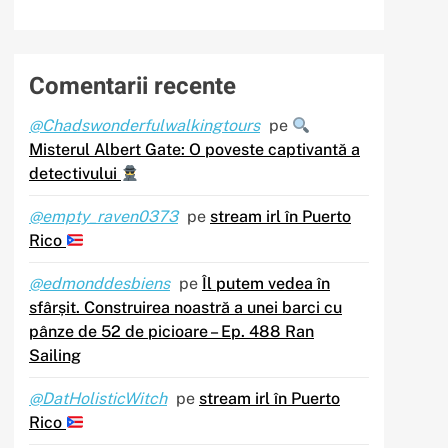
Comentarii recente
@Chadswonderfulwalkingtours
pe
Misterul Albert Gate: O poveste captivantă a
detectivului
@empty_raven0373
pe
stream irl în Puerto
Rico
@edmonddesbiens
pe
Îl putem vedea în
sfârșit. Construirea noastră a unei barci cu
pânze de 52 de picioare – Ep. 488 Ran
Sailing
@DatHolisticWitch
pe
stream irl în Puerto
Rico