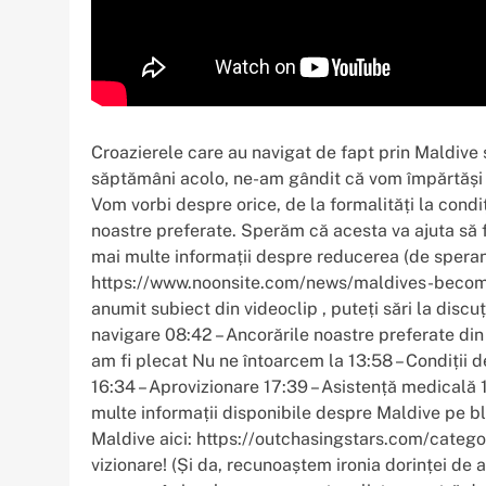
Croazierele care au navigat de fapt prin Maldive
săptămâni acolo, ne-am gândit că vom împărtăși 
Vom vorbi despre orice, de la formalități la condiț
noastre preferate. Sperăm că acesta va ajuta să f
mai multe informații despre reducerea (de speranț
https://www.noonsite.com/news/maldives-becomin
anumit subiect din videoclip , puteți sări la discu
navigare 08:42 – Ancorările noastre preferate din
am fi plecat Nu ne întoarcem la 13:58 – Condiții d
16:34 – Aprovizionare 17:39 – Asistență medicală 
multe informații disponibile despre Maldive pe bl
Maldive aici: https://outchasingstars.com/categ
vizionare! (Și da, recunoaștem ironia dorinței de 