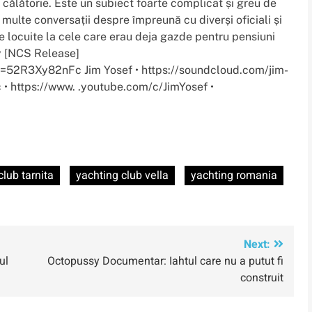
 călătorie. Este un subiect foarte complicat și greu de
 multe conversații despre împreună cu diverși oficiali și
le locuite la cele care erau deja gazde pentru pensiuni
ry [NCS Release]
=52R3Xy82nFc Jim Yosef • https://soundcloud.com/jim-
• https://www. .youtube.com/c/JimYosef •
club tarnita
yachting club vella
yachting romania
Next:
ul
Octopussy Documentar: Iahtul care nu a putut fi
construit