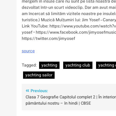
mergem în insule care nu sunt pe lista noastră de
dezvoltat într-un scurt videoclip. Dar am avut mai
am încercat să limităm vizitele noastre pe insule
turistice.) Muzică Mulțumiri lui: Jim Yosef – Cana
Link YouTube: https://www.youtube.com/watch?v
yosef • https://www.facebook.com/jimyosefmusic 
https://twitter.com/jimyosef
source
Tagged:
yachting
yachting club
yachting 
yachting sailor
Navigare
Previous:
Clasa 7 Geografie Capitolul complet 2 | În interior
în
pământului nostru – în hindi | CBSE
articole