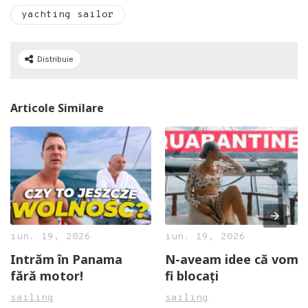
yachting sailor
Distribuie
Articole Similare
iun. 19, 2026
iun. 19, 2026
Intrăm în Panama
N-aveam idee că vom
fără motor!
fi blocați
sailing
sailing