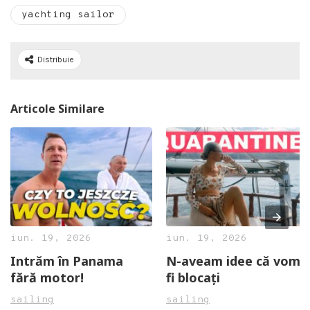
yachting sailor
Distribuie
Articole Similare
iun. 19, 2026
iun. 19, 2026
Intrăm în Panama
N-aveam idee că vom
fără motor!
fi blocați
sailing
sailing