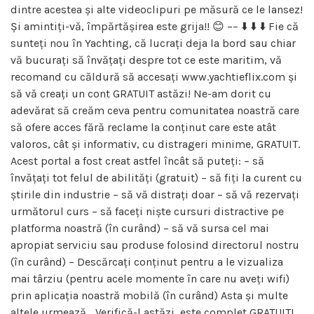
dintre acestea și alte videoclipuri pe măsură ce le lansez!
Și amintiți-vă, împărtășirea este grija!! 😊 –– ⬇️ ⬇️ ⬇️ Fie că
sunteți nou în Yachting, că lucrați deja la bord sau chiar
vă bucurați să învățați despre tot ce este maritim, vă
recomand cu căldură să accesați www.yachtieflix.com și
să vă creați un cont GRATUIT astăzi! Ne-am dorit cu
adevărat să creăm ceva pentru comunitatea noastră care
să ofere acces fără reclame la conținut care este atât
valoros, cât și informativ, cu distrageri minime, GRATUIT.
Acest portal a fost creat astfel încât să puteți: – să
învățați tot felul de abilități (gratuit) – să fiți la curent cu
știrile din industrie – să vă distrați doar – să vă rezervați
următorul curs – să faceți niște cursuri distractive pe
platforma noastră (în curând) – să vă sursa cel mai
apropiat serviciu sau produse folosind directorul nostru
(în curând) – Descărcați conținut pentru a le vizualiza
mai târziu (pentru acele momente în care nu aveți wifi)
prin aplicația noastră mobilă (în curând) Asta și multe
altele urmează… Verifică-l astăzi, este complet GRATUIT!