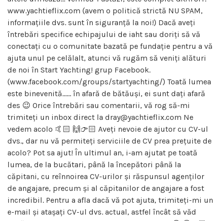
www.yachtieflix.com (avem o politică strictă NU SPAM,
informațiile dvs. sunt în siguranță la noi!) Dacă aveți
întrebări specifice echipajului de iaht sau doriți să vă
conectați cu o comunitate bazată pe fundație pentru a vă
ajuta unul pe celălalt, atunci vă rugăm să veniți alături
de noi în Start Yachting! grup Facebook.
(www.facebook.com/groups/startyachting/) Toată lumea
este binevenită…… în afară de bătăuși, ei sunt dați afară
des 😉 Orice întrebări sau comentarii, vă rog să-mi
trimiteți un inbox direct la dray@yachtieflix.com Ne
vedem acolo 🤙🏻 🙌👉🏻 Aveți nevoie de ajutor cu CV-ul
dvs., dar nu vă permiteți serviciile de CV prea prețuite de
acolo? Pot sa ajut! În ultimul an, i-am ajutat pe toată
lumea, de la bucătari, până la începători până la
căpitani, cu reînnoirea CV-urilor și răspunsul agenților
de angajare, precum și al căpitanilor de angajare a fost
incredibil. Pentru a afla dacă vă pot ajuta, trimiteți-mi un
e-mail și atașați CV-ul dvs. actual, astfel încât să văd