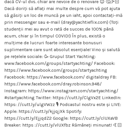
dacă CV-ul dvs. chiar are nevoie de o renovare 😉 🤔👉🏻
Dacă doriți să aflați mai multe despre cum vă pot ajuta
să găsiți un loc de muncă pe un iaht, apoi contactați-mă
prin messenger sau e-mail (dray@yachtieflix.com) (Toți
studenții mei au avut o rată de succes de 100% până
acum, chiar și în timpul COVID!) În plus, există o
mulțime de lucruri foarte interesante bonusuri
suplimentare care sunt absolut esențiale! Vino și salută
pe rețelele sociale: 🥳 Grupul Start Yachting:
www.facebook.com/groups/startyachting/ Facebook:
https://www.facebook.com/groups/startyachting
Facebook: https://www.facebook.com/ digitaldray FB:
https://www.facebook.com/dray.robinson.948/
Instagram: https://www.instagram.com/startyachting/
#startyachting Twitter: https://cutt.ly/ClgVx2E LinkedIn:
https: //cutt.ly/ulgVWzz 🎙 Podcastul nostru este și LIVE:
Apple: https://cutt.ly/kjjqjXk Spotify:
https://cutt.ly/EjjqdZ2 Google: https://cutt.ly/clUXaVB
Breaker: https ://cutt.ly/vlUXfbz Rămâneți minunat! 🤙🏻