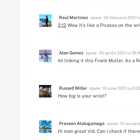
spune:
Raul Martinez
26 februarie 2021 l
2:12
Wow it's like a Picasso on the wr
spune:
Alan Gomez
25 aprilie 2021 la 19:3
Im linking it this Frank Muller. As a 
spune:
Russell Miller
10 iunie 2021 la 2:0
How big is your wrist?
spune:
Praveen Atalugamage
15 ianuari
Hi man great Vid. Can I check if ther