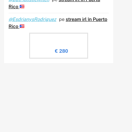
Rico
@EsdrianysRodriguez
pe
stream irl în Puerto
Rico
Evaluare Sailingtv.ro
€ 280