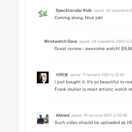
spune:
Specktacular Kids
22 noiembrie 2
Coming along. Nice job!
spune:
Wristwatch Dave
24 noiembrie 2020 la 
Great review – awesome watch! $9,80
spune:
서터보
11 ianuarie 2021 la 12:59
I just bought it. It’s so beautiful in r
Frank muller is most artistic watch m
spune:
Ahmed
19 ianuarie 2021 la 20:45
Such video should be uploaded as HD