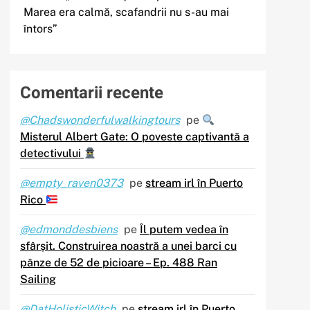
Marea era calmă, scafandrii nu s-au mai
întors”
Comentarii recente
@Chadswonderfulwalkingtours
pe
Misterul Albert Gate: O poveste captivantă a
detectivului
@empty_raven0373
pe
stream irl în Puerto
Rico
@edmonddesbiens
pe
Îl putem vedea în
sfârșit. Construirea noastră a unei barci cu
pânze de 52 de picioare – Ep. 488 Ran
Sailing
@DatHolisticWitch
pe
stream irl în Puerto