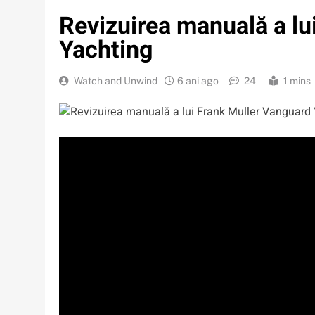
Revizuirea manuală a lu
Yachting
Watch and Unwind
6 ani ago
24
1 mins