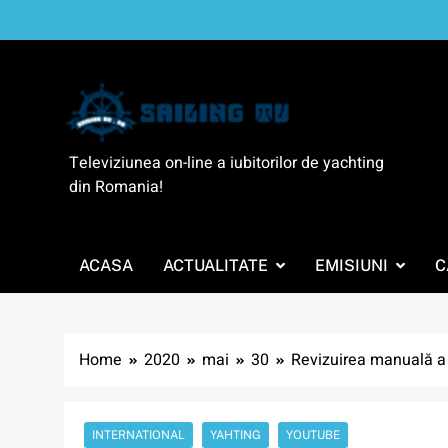
Skip
to
content
SailingTV
Televiziunea on-line a iubitorilor de yachting
din Romania!
ACASA
ACTUALITATE
EMISIUNI
C
Home
2020
mai
30
Revizuirea manuală a 
INTERNATIONAL
YAHTING
YOUTUBE