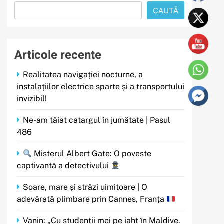
CAUTĂ
Articole recente
Realitatea navigației nocturne, a
instalațiilor electrice sparte și a transportului
invizibil!
Ne-am tăiat catargul în jumătate | Pasul
486
Misterul Albert Gate: O poveste
captivantă a detectivului
Soare, mare și străzi uimitoare | O
adevărată plimbare prin Cannes, Franța
Vanin: „Cu studenții mei pe iaht în Maldive.