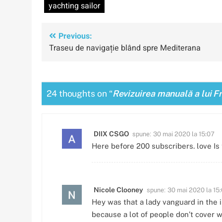
yachting sailor
Navigare
Previous:
Traseu de navigație blând spre Mediterana
în
articole
24 thoughts on “
Revizuirea manuală a lui 
spune:
DIIX CSGO
30 mai 2020 la 15:07
Here before 200 subscribers. love Is 
spune:
Nicole Clooney
30 mai 2020 la 15
Hey was that a lady vanguard in the i
because a lot of people don’t cover 