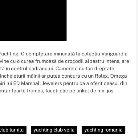
Yachting. O completare minunată la colecția Vanguard a
 vine cu o curea frumoasă de crocodil albastru intens, are
ată în centrul cadranului. Camerele nu fac dreptate
a încheieturii mâinii ar putea concura cu un Rolex, Omega
iri lui ED Marshall Jewelers pentru că a oferit ceasul din
entar foarte frumos, faceți clic pe linkul de mai jos
club tarnita
yachting club vella
yachting romania