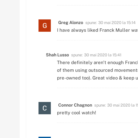
spune:
Greg Alonzo
30 mai 2020 la 15:14
I have always liked Franck Muller wat
spune:
Shah Lusso
30 mai 2020 la 15:41
There definitely aren't enough Franc
of them using outsourced movements t
pre-owned too). Great video & keep 
spune:
Connor Chagnon
30 mai 2020 la 1
pretty cool watch!