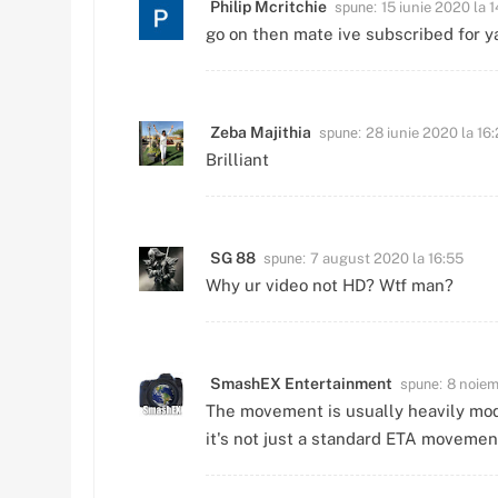
spune:
Philip Mcritchie
15 iunie 2020 la 
go on then mate ive subscribed for ya
spune:
Zeba Majithia
28 iunie 2020 la 16
Brilliant
spune:
SG 88
7 august 2020 la 16:55
Why ur video not HD? Wtf man?
spune:
SmashEX Entertainment
8 noiem
The movement is usually heavily modi
it's not just a standard ETA movement