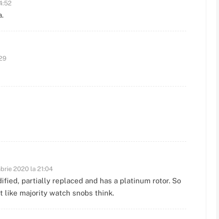
14:52
.
:29
brie 2020 la 21:04
fied, partially replaced and has a platinum rotor. So
 like majority watch snobs think.