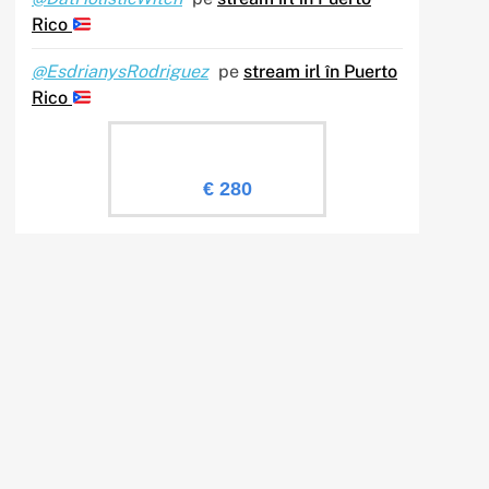
Rico
@EsdrianysRodriguez
pe
stream irl în Puerto
Rico
Evaluare Sailingtv.ro
€ 280