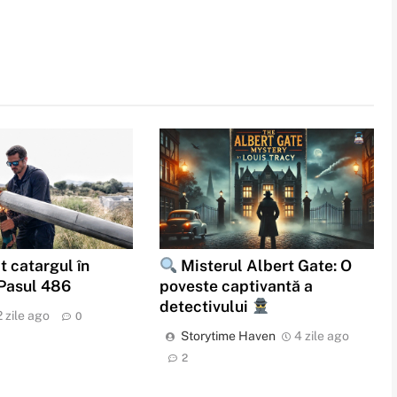
t catargul în
Misterul Albert Gate: O
 Pasul 486
poveste captivantă a
detectivului
2 zile ago
0
Storytime Haven
4 zile ago
2