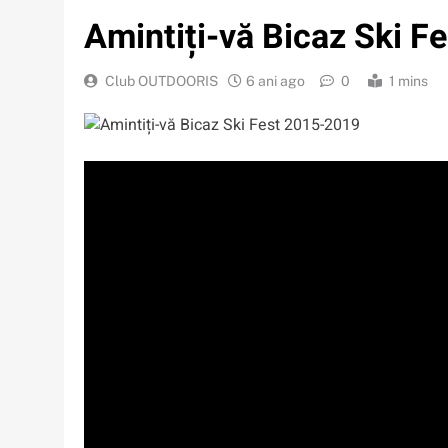
Amintiți-vă Bicaz Ski 
Club OUTDOORIS
6 ani ago
0
1 mins