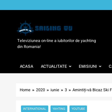
Skip
to
content
SailingTV
Televiziunea on-line a iubitorilor de yachting
din Romania!
ACASA
ACTUALITATE
EMISIUNI
C
Home
2020
iunie
3
Amintiți-vă Bicaz Ski
INTERNATIONAL
YAHTING
YOUTUBE