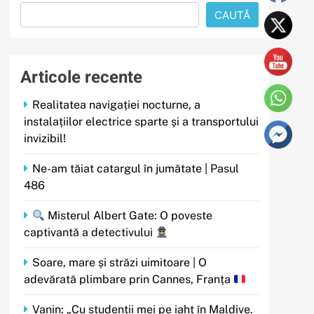
CAUTĂ
Articole recente
Realitatea navigației nocturne, a
instalațiilor electrice sparte și a transportului
invizibil!
Ne-am tăiat catargul în jumătate | Pasul
486
Misterul Albert Gate: O poveste
captivantă a detectivului
Soare, mare și străzi uimitoare | O
adevărată plimbare prin Cannes, Franța
Vanin: „Cu studenții mei pe iaht în Maldive.