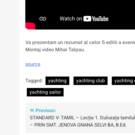
Va prezentam un rezumat al celor 5 editii a even
Montaj video Mihai Talpau.
source
Tagged:
yachting
yachting club
yachting 
yachting sailor
Navigare
Previous:
STANDARD V- TAMIL – Lecția 1. Dulceața tamilul
în
– PRIN SMT. JENOVA GNANA SELVI BA, B.Ed.
articole