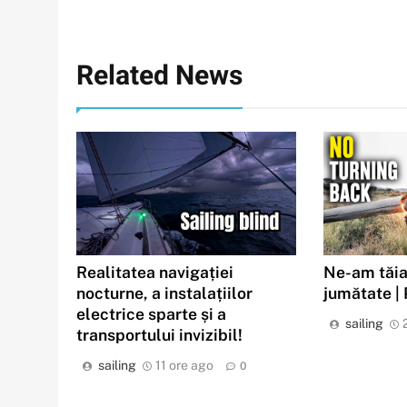
Related News
Realitatea navigației
Ne-am tăia
nocturne, a instalațiilor
jumătate |
electrice sparte și a
sailing
transportului invizibil!
sailing
11 ore ago
0