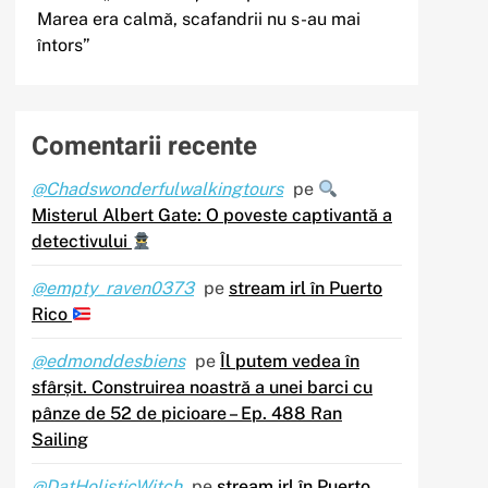
Marea era calmă, scafandrii nu s-au mai
întors”
Comentarii recente
@Chadswonderfulwalkingtours
pe
Misterul Albert Gate: O poveste captivantă a
detectivului
@empty_raven0373
pe
stream irl în Puerto
Rico
@edmonddesbiens
pe
Îl putem vedea în
sfârșit. Construirea noastră a unei barci cu
pânze de 52 de picioare – Ep. 488 Ran
Sailing
@DatHolisticWitch
pe
stream irl în Puerto