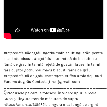
#rețetedefăinădegrâu #gothumaibiscuit #gustări pentru
ceai #attabiscuit #rețetădulciuri rețetă de biscuiți cu
făină de grâu în tamilă rețetă de gustări la ceai în tamil
fără cuptor gothumai mavu biscuiți făină de grâu
#rețetedefăină de grâu #attarețete #tiffen #mic dejunuri
#arome de grâu Contactați-ne @gmail .com
____________________________________
👇Produsele pe care le folosesc în Videoclipurile mele
Cupa și lingura mea de măsurare de cupru
https://amzn.to/36MF5IJ Lingura mea lungă de argint