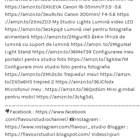
https://amzn.to/2AtcEUk Canon 18-55mm/F3.5 -5.6
https://amzn.to/3euRcNc Canon 300mm/ F4-5.6 https
://amzn.to/2XnsZD3 My Studio Lights Lumină video LED
https://amzn.to/3ezkpqd Lumină inel pentru fotografia
alimentară https://amzn.to/2MgurR3 👍4in 1Priză de
lumină cu suport de lumină https://amzn. to/2MguNal
Light Stand https://amzn.to/36Me73R Configurarea meu
portabil pentru studio foto https://amzn.to/3gAXw7M
Configurare mini studio foto pentru fotografie
https://amzn.to/2Mi2s3o Trepiedul meu1 https://amzn.
to/2XOx6H5 trepied 2 https://amzn.to/36JCNdx
Microfonul meu : https://amzn.to/36QxdGm Mini gimbal
pentru mobil https://amzn.to/3chg5dL
____________________________________
🎥Facebook : https://www.facebook
.com/flavourstudiochannel/ 📸Instagram :
https://www.instagram.com/flavour_studio Blogger :
https://flavourstudio1.blogspot.com/ Videoclipuri