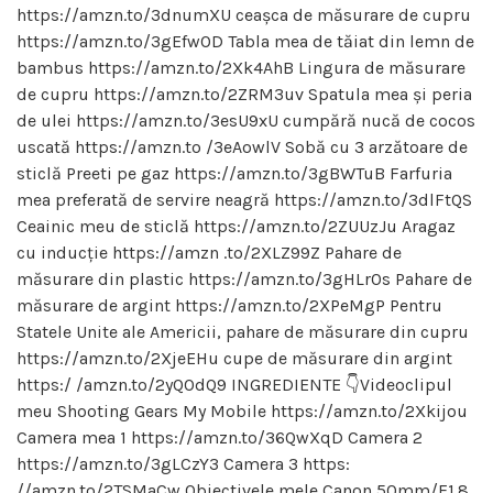
https://amzn.to/3dnumXU ceașca de măsurare de cupru
https://amzn.to/3gEfwOD Tabla mea de tăiat din lemn de
bambus https://amzn.to/2Xk4AhB Lingura de măsurare
de cupru https://amzn.to/2ZRM3uv Spatula mea și peria
de ulei https://amzn.to/3esU9xU cumpără nucă de cocos
uscată https://amzn.to /3eAowlV Sobă cu 3 arzătoare de
sticlă Preeti pe gaz https://amzn.to/3gBWTuB Farfuria
mea preferată de servire neagră https://amzn.to/3dlFtQS
Ceainic meu de sticlă https://amzn.to/2ZUUzJu Aragaz
cu inducție https://amzn .to/2XLZ99Z Pahare de
măsurare din plastic https://amzn.to/3gHLr0s Pahare de
măsurare de argint https://amzn.to/2XPeMgP Pentru
Statele Unite ale Americii, pahare de măsurare din cupru
https://amzn.to/2XjeEHu cupe de măsurare din argint
https:/ /amzn.to/2yQOdQ9 INGREDIENTE 👇Videoclipul
meu Shooting Gears My Mobile https://amzn.to/2Xkijou
Camera mea 1 https://amzn.to/36QwXqD Camera 2
https://amzn.to/3gLCzY3 Camera 3 https:
//amzn.to/2TSMaCw Obiectivele mele Canon 50mm/F1.8