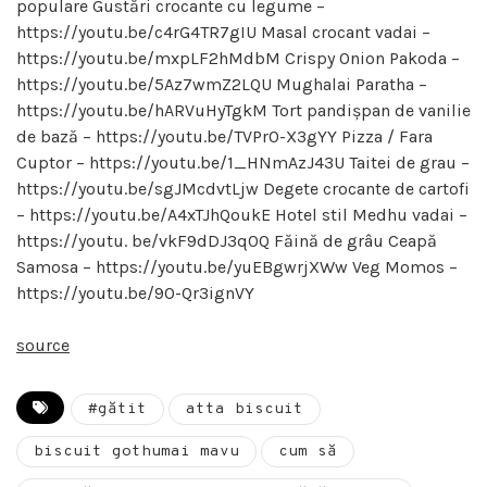
populare Gustări crocante cu legume –
https://youtu.be/c4rG4TR7gIU Masal crocant vadai –
https://youtu.be/mxpLF2hMdbM Crispy Onion Pakoda –
https://youtu.be/5Az7wmZ2LQU Mughalai Paratha –
https://youtu.be/hARVuHyTgkM Tort pandișpan de vanilie
de bază – https://youtu.be/TVPr0-X3gYY Pizza / Fara
Cuptor – https://youtu.be/1_HNmAzJ43U Taitei de grau –
https://youtu.be/sgJMcdvtLjw Degete crocante de cartofi
– https://youtu.be/A4xTJhQoukE Hotel stil Medhu vadai –
https://youtu. be/vkF9dDJ3q0Q Făină de grâu Ceapă
Samosa – https://youtu.be/yuEBgwrjXWw Veg Momos –
https://youtu.be/9O-Qr3ignVY
source
#gătit
atta biscuit
biscuit gothumai mavu
cum să