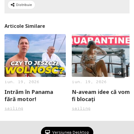
Distribuie
Articole Similare
iun. 19, 2026
iun. 19, 2026
Intrăm în Panama
N-aveam idee că vom
fără motor!
fi blocați
sailing
sailing
Versiunea Desktop