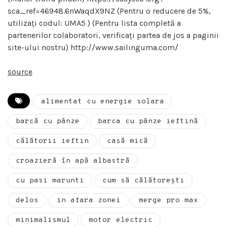
sca_ref=46948.6nWaqdX9NZ (Pentru o reducere de 5%,
utilizați codul: UMA5 ) (Pentru lista completă a
partenerilor colaboratori, verificați partea de jos a paginii
site-ului nostru) http://www.sailinguma.com/
source
alimentat cu energie solara
barcă cu pânze
barca cu pânze ieftină
călătorii ieftin
casă mică
croazieră în apă albastră
cu pasi marunti
cum să călătorești
delos
in afara zonei
merge pro max
minimalismul
motor electric