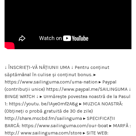
↓ ÎNSCRIEȚI-VĂ NĂȚIUNII UMA ↓ Pentru conținut
săptămânal în culise și conținut bonus. ▸
https://www.sailinguma.com/uma-nation ▸ Paypal
(contribuții unice) https://www.paypal.me/SAILINGUMA ↓
BINGE WATCH ↓ ▸ Urmărește povestea noastră de la Pasul
1: https://youtu. be/lAye0mf2A8g ▸ MUZICA NOASTRĂ:
(Obțineți o probă gratuită de 30 de zile)
http://share.mscbd.fm/sailinguma ▸ SPECIFICAȚII
BARCĂ: https://www.sailinguma.com/our-boat ▸ MARFĂ :
http:// www.sailinguma.com/store ▸ SITE WEB: