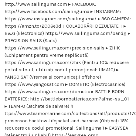
http://www.sailinguma.com ▸ FACEBOOK:
http://www.facebook.com/sailinguma ▸ INSTAGRAM:
https://www.instagram.com/sailinguma/ ▸ 360 CAMERA:
https://amzn.to/2CO6e3d ↓ COLABORĂRI DEZULTATE ↓ ▸
B&G (Electronics) https://www.sailinguma.com/bandg ▸
PRECISION SAILS (Sails)
https://www.sailinguma.com/precision-sails ▸ ZHIK
(Echipament pentru vreme neplăcută)
https://www.sailinguma.com/zhik (Pentru 10% reducere
pe tot site-ul, utilizați codul promoțional: UMA10) ▸
YANGO SAT (Vremea și comunicații offshore)
https://www.yangosat.com ▸ DOMETIC (Electrocasnice)
https://www.sailinguma.com/dometic ▸ BATTLE BORN
BATTERIES: http://battlebornbatteries.com?afmc=su_01
▸ TEAM-O (Jachete de salvare) h
ttps://www.teamomarine.com/collections/all/products/17
prosensor-backtow-lifejacket-and-harness (Obțineți 15%
reducere cu codul promoțional: SailingUma ) ▸ EASYSEA
(Mâner troliu pliabil) https://easysea .org?