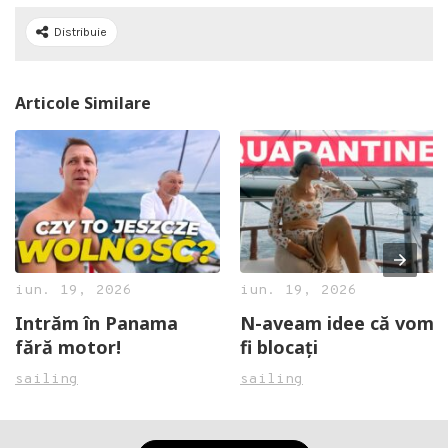
Distribuie
Articole Similare
iun. 19, 2026
iun. 19, 2026
Intrăm în Panama
N-aveam idee că vom
fără motor!
fi blocați
sailing
sailing