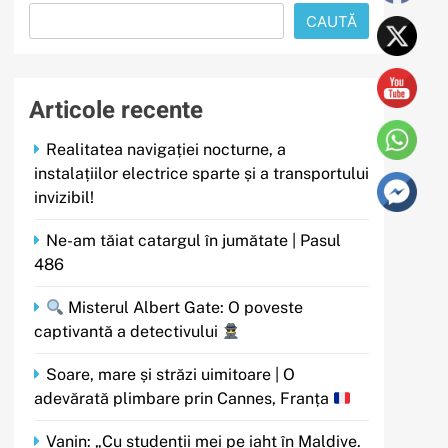
CAUTĂ
Articole recente
Realitatea navigației nocturne, a
instalațiilor electrice sparte și a transportului
invizibil!
Ne-am tăiat catargul în jumătate | Pasul
486
Misterul Albert Gate: O poveste
captivantă a detectivului
Soare, mare și străzi uimitoare | O
adevărată plimbare prin Cannes, Franța
Vanin: „Cu studenții mei pe iaht în Maldive.