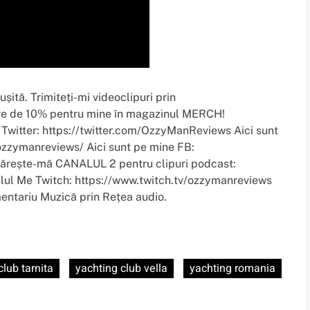
ită. Trimiteți-mi videoclipuri prin
ere de 10% pentru mine în magazinul MERCH!
witter: https://twitter.com/OzzyManReviews Aici sunt
zzymanreviews/ Aici sunt pe mine FB:
ărește-mă CANALUL 2 pentru clipuri podcast:
l Me Twitch: https://www.twitch.tv/ozzymanreviews
omentariu Muzică prin Rețea audio.
club tarnita
yachting club vella
yachting romania