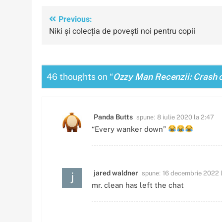
Navigare
Previous:
Niki și colecția de povești noi pentru copii
în
articole
46 thoughts on “
Ozzy Man Recenzii: Crash 
spune:
Panda Butts
8 iulie 2020 la 2:47
“Every wanker down”
spune:
jared waldner
16 decembrie 2022 
mr. clean has left the chat