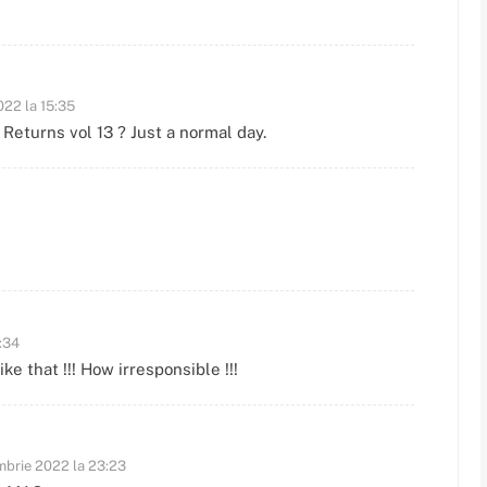
022 la 15:35
Returns vol 13 ? Just a normal day.
:34
ike that !!! How irresponsible !!!
mbrie 2022 la 23:23