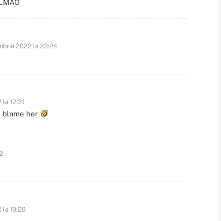
 LMAO
mbrie 2022 la 23:24
la 12:31
… blame her
22
 la 19:29