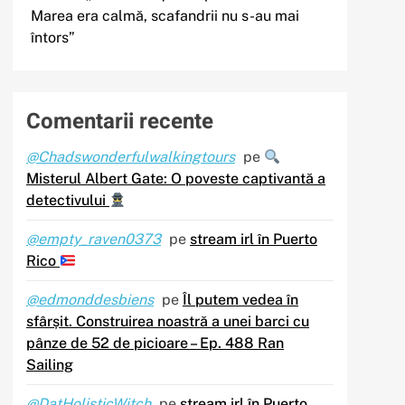
Marea era calmă, scafandrii nu s-au mai
întors”
Comentarii recente
@Chadswonderfulwalkingtours
pe
Misterul Albert Gate: O poveste captivantă a
detectivului
@empty_raven0373
pe
stream irl în Puerto
Rico
@edmonddesbiens
pe
Îl putem vedea în
sfârșit. Construirea noastră a unei barci cu
pânze de 52 de picioare – Ep. 488 Ran
Sailing
@DatHolisticWitch
pe
stream irl în Puerto