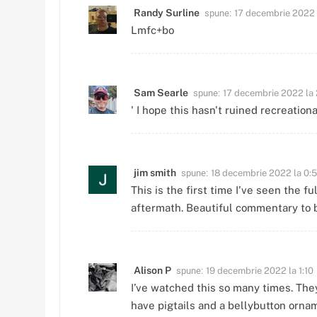
spune:
Randy Surline
17 decembrie 2022 
Lmfc+bo
spune:
Sam Searle
17 decembrie 2022 la 
' I hope this hasn't ruined recreationa
spune:
jim smith
18 decembrie 2022 la 0:
This is the first time I've seen the f
aftermath. Beautiful commentary to b
spune:
Alison P
19 decembrie 2022 la 1:10
I’ve watched this so many times. The
have pigtails and a bellybutton orna