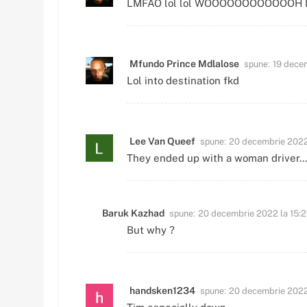
LMFAO lol lol WOOOOOOOOOOOOH
spune:
Mfundo Prince Mdlalose
19 dece
Lol into destination fkd
spune:
Lee Van Queef
20 decembrie 2022 
They ended up with a woman driver
spune:
Baruk Kazhad
20 decembrie 2022 la 15:
But why ?
spune:
handsken1234
20 decembrie 2022