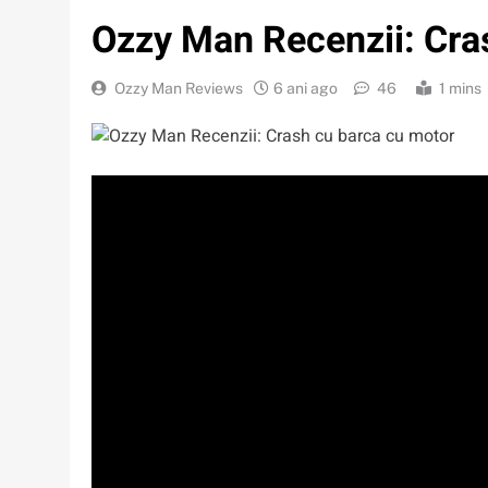
Ozzy Man Recenzii: Cra
Ozzy Man Reviews
6 ani ago
46
1 mins