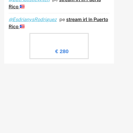
Rico
@EsdrianysRodriguez
pe
stream irl în Puerto
Rico
Evaluare Sailingtv.ro
€ 280