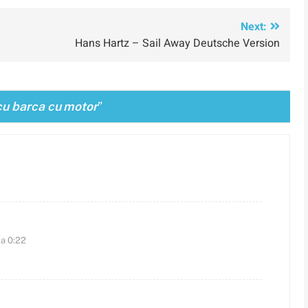
Next:
Hans Hartz – Sail Away Deutsche Version
cu barca cu motor
”
la 0:22