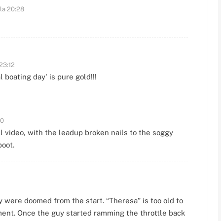
la 20:28
23:12
l boating day' is pure gold!!!
50
ull video, with the leadup broken nails to the soggy
oot.
y were doomed from the start. “Theresa” is too old to
ment. Once the guy started ramming the throttle back