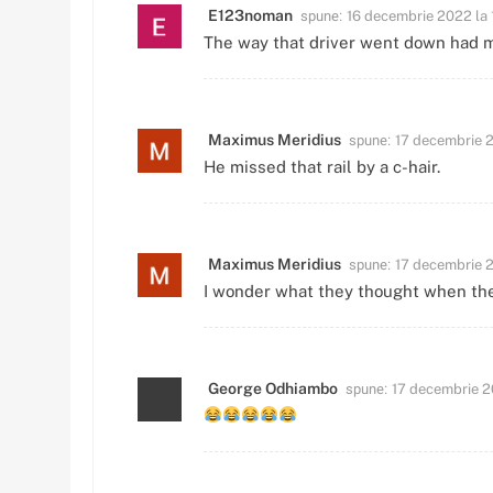
spune:
E123noman
16 decembrie 2022 la 
The way that driver went down had 
spune:
Maximus Meridius
17 decembrie 2
He missed that rail by a c-hair.
spune:
Maximus Meridius
17 decembrie 2
I wonder what they thought when th
spune:
George Odhiambo
17 decembrie 2