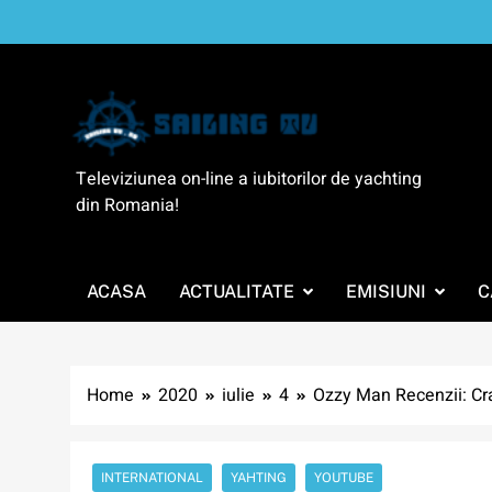
Skip
to
content
SailingTV
Televiziunea on-line a iubitorilor de yachting
din Romania!
ACASA
ACTUALITATE
EMISIUNI
C
Home
2020
iulie
4
Ozzy Man Recenzii: Cr
INTERNATIONAL
YAHTING
YOUTUBE