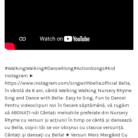
#WalkingWalking#DanceAlong#ActionSongs#kid
Instagram ►
https://www.instagram.com/singwithbella.official Bella,
în vârstă de 6 ani, cântă Walking Walking Nursery Rhyme
Sing and Dance with Bella- Easy to Sing, Fun to Dance!
Pentru videoclipuri noi în fiecare săptămână, vă rugăm
să ABONAȚI-vă! Cântați melodiile preferate din Nursery
Rhyme cu versuri și acțiuni! În timp ce cântă și dansează
cu Bella, copiii tăi se vor obișnui cu clasica versuriță.
Cântați și dansați cu Bella! ★ Versuri Mers Mergând Cu