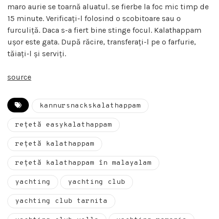
maro aurie se toarnă aluatul. se fierbe la foc mic timp de
15 minute. Verificați-l folosind o scobitoare sau o
furculiță. Daca s-a fiert bine stinge focul. Kalathappam
ușor este gata. După răcire, transferați-l pe o farfurie,
tăiați-l și serviți.
source
kannursnackskalathappam
rețetă easykalathappam
rețetă kalathappam
rețetă kalathappam în malayalam
yachting
yachting club
yachting club tarnita