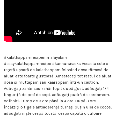
#kalathappamrecipeinmalayalam
#easykalathappamrecipe #kannursnacks Aceasta este o
rețetă ușoară de kalathappam folosind dosa rămasă de
aluat. este foarte gustoasă. Amestecați tot restul de aluat
dosa și muttapam sau kaarappam într-un castron.
Adăugați zahăr sau zahăr topit după gust. adăugați 1/4
linguriță de praf de copt. adăugați pudră de cardamom.
odihniți-l timp de 3 ore până la 4 ore. După 3 ore
încălziți o tigaie antiaderență turnați puțin ulei de cocos.
adăugați niște ceapă tocată. ceapa capătă o culoare