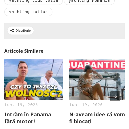
yachting club vella
yachting romania
yachting sailor
Distribuie
Articole Similare
iun. 19, 2026
iun. 19, 2026
Intrăm în Panama
N-aveam idee că vom
fără motor!
fi blocați