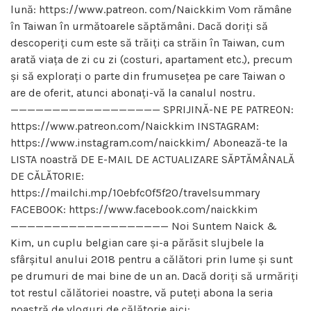
lună: https://www.patreon. com/Naickkim Vom rămâne
în Taiwan în următoarele săptămâni. Dacă doriți să
descoperiți cum este să trăiți ca străin în Taiwan, cum
arată viața de zi cu zi (costuri, apartament etc.), precum
și să explorați o parte din frumusețea pe care Taiwan o
are de oferit, atunci abonați-vă la canalul nostru.
—————————————————— SPRIJINĂ-NE PE PATREON:
https://www.patreon.com/Naickkim INSTAGRAM:
https://www.instagram.com/naickkim/ Abonează-te la
LISTA noastră DE E-MAIL DE ACTUALIZARE SĂPTĂMÂNALĂ
DE CĂLĂTORIE:
https://mailchi.mp/10ebfc0f5f20/travelsummary
FACEBOOK: https://www.facebook.com/naickkim
——————————————————— Noi Suntem Naick &
Kim, un cuplu belgian care și-a părăsit slujbele la
sfârșitul anului 2018 pentru a călători prin lume și sunt
pe drumuri de mai bine de un an. Dacă doriți să urmăriți
tot restul călătoriei noastre, vă puteți abona la seria
noastră de vloguri de călătorie aici: