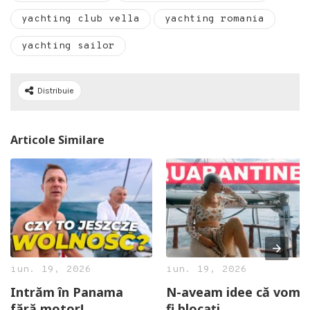
yachting club vella
yachting romania
yachting sailor
Distribuie
Articole Similare
iun. 19, 2026
iun. 19, 2026
Intrăm în Panama
N-aveam idee că vom
fără motor!
fi blocați