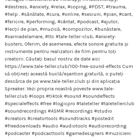
#destress, #anxiety, #relax, #coping, #PDST, #trauma,
#help . #sănătate, #cura, #online, #sesiuni, #pian, #cant,
#fericire, #performing, #cântat, #podcast, #ajutor,
#lecții de pian, #muzică, #compozitor, #bunăstare,
#sarniadelamare, #ttc #tale-teller-club, #anxiety-
busters, Oferim, de asemenea, efecte sonore gratuite și
instrumente pentru realizatori de film pentru toți
creatorii. Căutați basul nostru de date aici
https://www.tale-teller.club/100-free-sound-effects Cum
să obțineți această buclă/eșantion gratuită, o puteți
descărca de pe www.tale-teller.club și din aplicația
Spreaker. Vezi propria noastră poveste www.tale-
teller.club #loops #tiktok #sound #soundeffects
#specialeffects #free #logicpro #taleteller #taletellerclub
#soundrecordings #ASMR #recordings #studio
#creators #creatortools #soundtracks #postedit
#freedownloads #audio #audiotools #audiorecording
#podcaster #podcasttools #gamedesigners #muzicieni