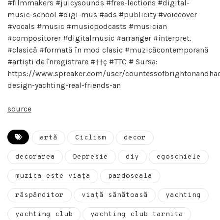
#filmmakers #juicysounds #free-lections #digital-
music-school #digi-mus #ads #publicity #voiceover
#vocals #music #musicpodcasts #musician
#compositorer #digitalmusic #arranger #interpret,
#clasică #formată în mod clasic #muzicăcontemporană
#artişti de înregistrare #††ç #TTC # Sursa:
https://www.spreaker.com/user/countessofbrightonandhac
design-yachting-real-friends-an
source
artă
Ciclism
decor
decorarea
Depresie
diy
egoschiele
muzica este viața
pardoseala
răspânditor
viață sănătoasă
yachting
yachting club
yachting club tarnita