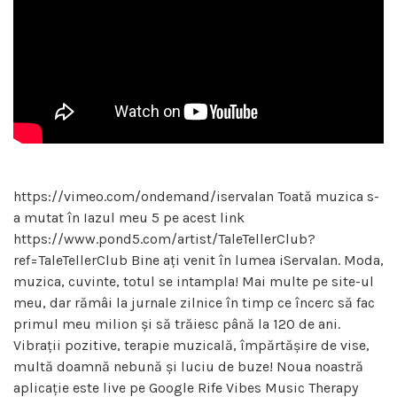
https://vimeo.com/ondemand/iservalan Toată muzica s-
a mutat în Iazul meu 5 pe acest link
https://www.pond5.com/artist/TaleTellerClub?
ref=TaleTellerClub Bine ați venit în lumea iServalan. Moda,
muzica, cuvinte, totul se intampla! Mai multe pe site-ul
meu, dar rămâi la jurnale zilnice în timp ce încerc să fac
primul meu milion și să trăiesc până la 120 de ani.
Vibrații pozitive, terapie muzicală, împărtășire de vise,
multă doamnă nebună și luciu de buze! Noua noastră
aplicație este live pe Google Rife Vibes Music Therapy