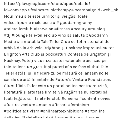
https://play.google.com/store/apps/details?
id=com.app.rifevibesmusictherapy&pcampaignid=web_sh
Noul meu site este uimitor și vei găsi toate
videoclipurile mele pentru # goddamngranny
#taletellerclub #iservalan #fitness #beauty #music și
#dj #lounge tale-teller.club vino să salută x Goddamn
Media s-a mutat la Tale Teller Club cu tot materialul de
arhivă de la Arhivele Brighton și Hackney împreună cu tot
Brighton Arts Club și podcasturi Contesa de Brighton și
Hackney. Puteți vizualiza toate materialele aici sau pe
tale-teller.club gratuit și puteți afla ce face clubul Tale
Teller astăzi și în fiecare zi, pe măsură ce lansăm noile
canale de artă finanțate de Future’s Venture Foundation.
Clubul Tale Teller este un portal online pentru muzică,
literatură și arte fără limite. Vă rugăm să nu ezitați să
luați legătura. #taletellerclub #cinema #contentmovies
#futuresventure #music #fineart #feminism
#politicalactivism #onlinearteexhibitions #artonline
#allages #taletellerclub #therapy, #musictherapy,