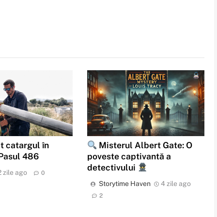
t catargul în
Misterul Albert Gate: O
 Pasul 486
poveste captivantă a
detectivului
2 zile ago
0
Storytime Haven
4 zile ago
2