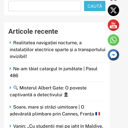
CAUTĂ
Articole recente
Realitatea navigației nocturne, a
instalațiilor electrice sparte și a transportului
invizibil!
Ne-am tăiat catargul în jumătate | Pasul
486
Misterul Albert Gate: O poveste
captivantă a detectivului
Soare, mare și străzi uimitoare | O
adevărată plimbare prin Cannes, Franța
Vanin: „Cu studenții mei pe iaht în Maldive.