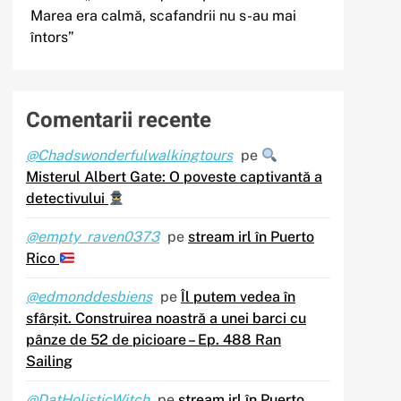
Marea era calmă, scafandrii nu s-au mai
întors”
Comentarii recente
@Chadswonderfulwalkingtours
pe
Misterul Albert Gate: O poveste captivantă a
detectivului
@empty_raven0373
pe
stream irl în Puerto
Rico
@edmonddesbiens
pe
Îl putem vedea în
sfârșit. Construirea noastră a unei barci cu
pânze de 52 de picioare – Ep. 488 Ran
Sailing
@DatHolisticWitch
pe
stream irl în Puerto