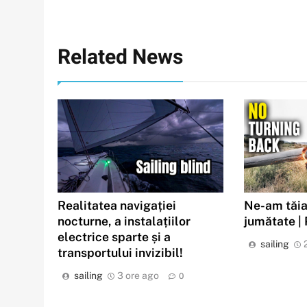
Related News
Realitatea navigației
Ne-am tăia
nocturne, a instalațiilor
jumătate |
electrice sparte și a
sailing
transportului invizibil!
sailing
3 ore ago
0