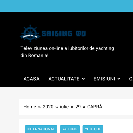
Skip
to
content
SailingTV
Televiziunea on-line a iubitorilor de yachting
din Romania!
ACASA
ACTUALITATE
EMISIUNI
C
Home
2020
iulie
29
CAPRĂ
INTERNATIONAL
YAHTING
YOUTUBE