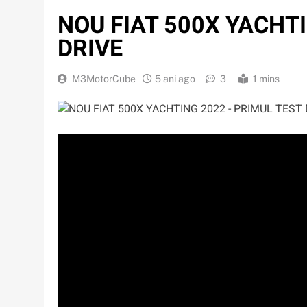
NOU FIAT 500X YACHT
DRIVE
M3MotorCube
5 ani ago
3
1 mins