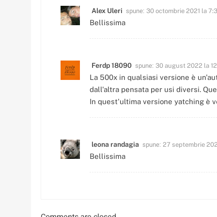
spune:
Alex Uleri
30 octombrie 2021 la 7:
Bellissima
spune:
Ferdp 18090
30 august 2022 la 12
La 500x in qualsiasi versione è un'au
dall'altra pensata per usi diversi. Que
In quest'ultima versione yatching è
spune:
leona randagia
27 septembrie 202
Bellissima
Comments are closed.