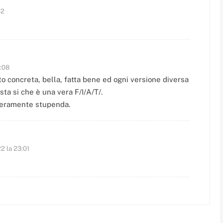
32
:08
to concreta, bella, fatta bene ed ogni versione diversa
sta si che è una vera F/I/A/T/.
 veramente stupenda.
2 la 23:01