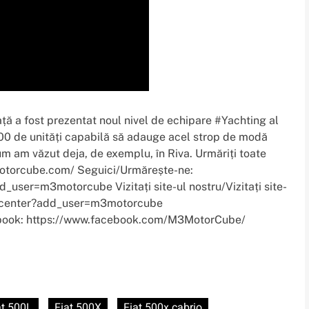
piață a fost prezentat noul nivel de echipare #Yachting al
500 de unități capabilă să adauge acel strop de modă
m am văzut deja, de exemplu, în Riva. Urmăriți toate
motorcube.com/ Seguici/Urmărește-ne:
user=m3motorcube Vizitați site-ul nostru/Vizitați site-
on_center?add_user=m3motorcube
ebook: https://www.facebook.com/M3MotorCube/
at 500L
Fiat 500X
Fiat 500x cabrio