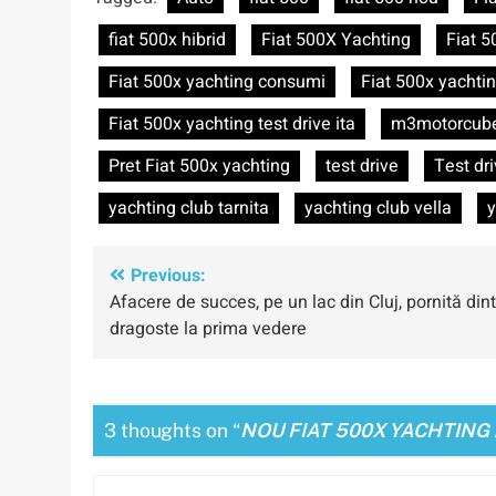
fiat 500x hibrid
Fiat 500X Yachting
Fiat 5
Fiat 500x yachting consumi
Fiat 500x yachtin
Fiat 500x yachting test drive ita
m3motorcub
Pret Fiat 500x yachting
test drive
Test dr
yachting club tarnita
yachting club vella
y
Navigare
Previous:
Afacere de succes, pe un lac din Cluj, pornită dint
în
dragoste la prima vedere
articole
3 thoughts on “
NOU FIAT 500X YACHTING 