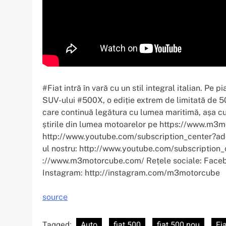
#Fiat intră în vară cu un stil integral italian. Pe 
SUV-ului #500X, o ediție extrem de limitată de 
care continuă legătura cu lumea maritimă, așa cu
știrile din lumea motoarelor pe https://www.m3
http://www.youtube.com/subscription_center?add_
ul nostru: http://www.youtube.com/subscripti
://www.m3motorcube.com/ Rețele sociale: Fac
Instagram: http://instagram.com/m3motorcube
source
Tagged:
Auto
fiat 500
fiat 500 nou
Fi