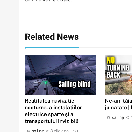
Related News
Realitatea navigației
Ne-am tăia
nocturne, a instalațiilor
jumătate |
electrice sparte și a
sailing
transportului invizibil!
sailing
3 zile ago
0