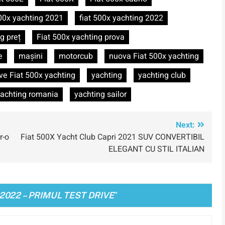
00x yachting 2021
fiat 500x yachting 2022
g preț
Fiat 500x yachting prova
e
mașini
motorcub
nuova Fiat 500x yachting
ive Fiat 500x yachting
yachting
yachting club
achting romania
yachting sailor
Next:
r-o
Fiat 500X Yacht Club Capri 2021 SUV CONVERTIBIL
ELEGANT CU STIL ITALIAN
2022 – PRIMUL TEST DRIVE
”