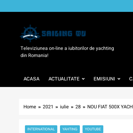
Skip
to
content
SailingTV
Televiziunea on-line a iubitorilor de yachting
din Romania!
ACASA
ACTUALITATE
EMISIUNI
C
Home
2021
iulie
28
NOU FIAT 500X YACH
INTERNATIONAL
YAHTING
YOUTUBE