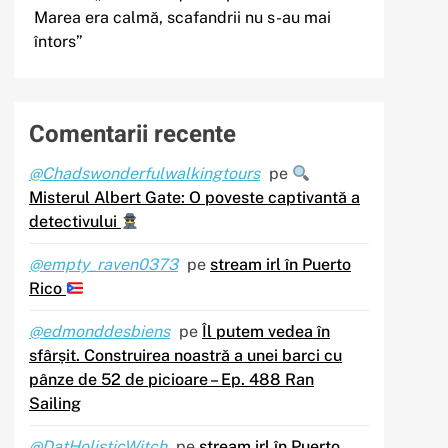
Marea era calmă, scafandrii nu s-au mai
întors”
Comentarii recente
@Chadswonderfulwalkingtours
pe
Misterul Albert Gate: O poveste captivantă a
detectivului
@empty_raven0373
pe
stream irl în Puerto
Rico
@edmonddesbiens
pe
Îl putem vedea în
sfârșit. Construirea noastră a unei barci cu
pânze de 52 de picioare – Ep. 488 Ran
Sailing
@DatHolisticWitch
pe
stream irl în Puerto