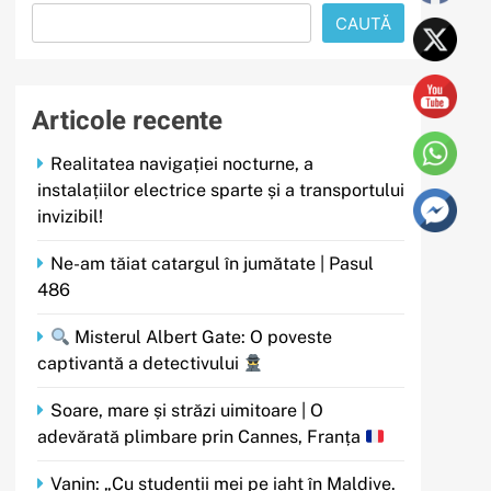
CAUTĂ
Articole recente
Realitatea navigației nocturne, a
instalațiilor electrice sparte și a transportului
invizibil!
Ne-am tăiat catargul în jumătate | Pasul
486
Misterul Albert Gate: O poveste
captivantă a detectivului
Soare, mare și străzi uimitoare | O
adevărată plimbare prin Cannes, Franța
Vanin: „Cu studenții mei pe iaht în Maldive.