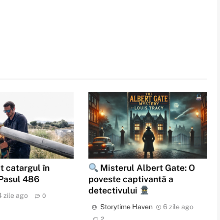
t catargul în
Misterul Albert Gate: O
 Pasul 486
poveste captivantă a
detectivului
4 zile ago
0
Storytime Haven
6 zile ago
2