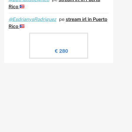
Rico
@EsdrianysRodriguez
pe
stream irl în Puerto
Rico
Evaluare Sailingtv.ro
€ 280