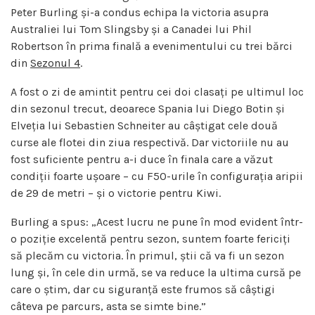
Peter Burling și-a condus echipa la victoria asupra
Australiei lui Tom Slingsby și a Canadei lui Phil
Robertson în prima finală a evenimentului cu trei bărci
din
Sezonul 4
.
A fost o zi de amintit pentru cei doi clasați pe ultimul loc
din sezonul trecut, deoarece Spania lui Diego Botin și
Elveția lui Sebastien Schneiter au câștigat cele două
curse ale flotei din ziua respectivă. Dar victoriile nu au
fost suficiente pentru a-i duce în finala care a văzut
condiții foarte ușoare – cu F50-urile în configurația aripii
de 29 de metri – și o victorie pentru Kiwi.
Burling a spus: „Acest lucru ne pune în mod evident într-
o poziție excelentă pentru sezon, suntem foarte fericiți
să plecăm cu victoria. În primul, știi că va fi un sezon
lung și, în cele din urmă, se va reduce la ultima cursă pe
care o știm, dar cu siguranță este frumos să câștigi
câteva pe parcurs, asta se simte bine.”