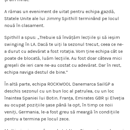
A rămas un eveniment de uitat pentru echipa gazdă,
Statele Unite ale lui Jimmy Spithill terminând pe locul
nouă în clasament.
Spithill a spus: „Trebuie să învățăm lecțiile și să ieșim
swinging în LA. Dacă te uiți la sezonul trecut, ceea ce ne-
a durut cu adevărat a fost rotația. Vom ține echipa cât se
poate de blocată, luăm lecțiile. Au fost doar câteva mici
greșeli de ieri care ne-au costat cu adevărat. Dar în rest,
echipa naviga destul de bine.”
În altă parte, echipa ROCKWOOL Danemarca SailGP a
deschis sezonul cu un bun loc al patrulea, cu un loc
înaintea Spaniei lui Botin. Franța, Emirates GBR și Elveția
au ocupat pozițiile șase până la opt, în timp ce noii
veniți, Germania, le-a fost greu să meargă în condițiile
pentru a termina pe locul zece.