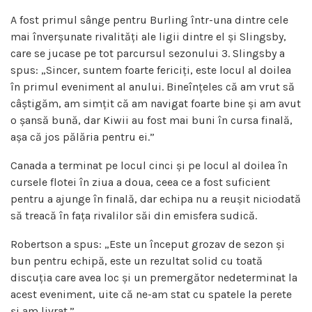
A fost primul sânge pentru Burling într-una dintre cele
mai înverșunate rivalități ale ligii dintre el și Slingsby,
care se jucase pe tot parcursul sezonului 3. Slingsby a
spus: „Sincer, suntem foarte fericiți, este locul al doilea
în primul eveniment al anului. Bineînțeles că am vrut să
câștigăm, am simțit că am navigat foarte bine și am avut
o șansă bună, dar Kiwii au fost mai buni în cursa finală,
așa că jos pălăria pentru ei.”
Canada a terminat pe locul cinci și pe locul al doilea în
cursele flotei în ziua a doua, ceea ce a fost suficient
pentru a ajunge în finală, dar echipa nu a reușit niciodată
să treacă în fața rivalilor săi din emisfera sudică.
Robertson a spus: „Este un început grozav de sezon și
bun pentru echipă, este un rezultat solid cu toată
discuția care avea loc și un premergător nedeterminat la
acest eveniment, uite că ne-am stat cu spatele la perete
și am livrat.”