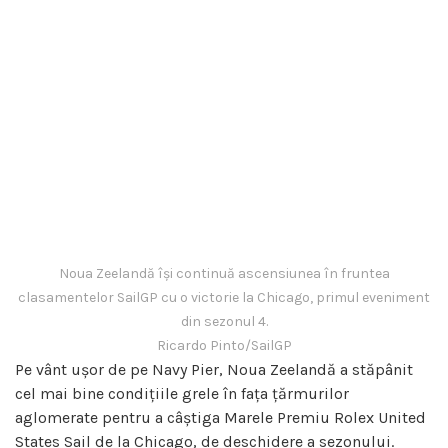
Noua Zeelandă își continuă ascensiunea în fruntea
clasamentelor SailGP cu o victorie la Chicago, primul eveniment
din sezonul 4.
Ricardo Pinto/SailGP
Pe vânt ușor de pe Navy Pier, Noua Zeelandă a stăpânit
cel mai bine condițiile grele în fața țărmurilor
aglomerate pentru a câștiga Marele Premiu Rolex United
States Sail de la Chicago, de deschidere a sezonului.