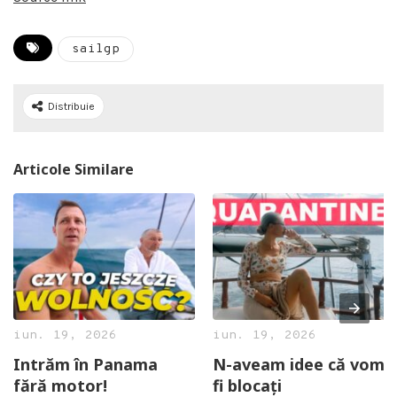
sailgp
Distribuie
Articole Similare
iun. 19, 2026
iun. 19, 2026
Intrăm în Panama
N-aveam idee că vom
fără motor!
fi blocați