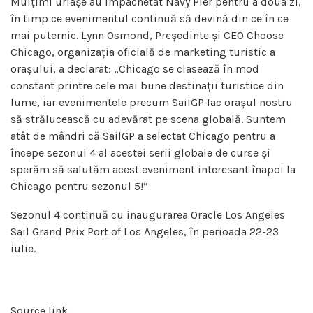
Mulțimi uriașe au împachetat Navy Pier pentru a doua zi,
în timp ce evenimentul continuă să devină din ce în ce
mai puternic. Lynn Osmond, Președinte și CEO Choose
Chicago, organizația oficială de marketing turistic a
orașului, a declarat: „Chicago se clasează în mod
constant printre cele mai bune destinații turistice din
lume, iar evenimentele precum SailGP fac orașul nostru
să strălucească cu adevărat pe scena globală. Suntem
atât de mândri că SailGP a selectat Chicago pentru a
începe sezonul 4 al acestei serii globale de curse și
sperăm să salutăm acest eveniment interesant înapoi la
Chicago pentru sezonul 5!”
Sezonul 4 continuă cu inaugurarea Oracle Los Angeles
Sail Grand Prix Port of Los Angeles, în perioada 22-23
iulie.
Source link