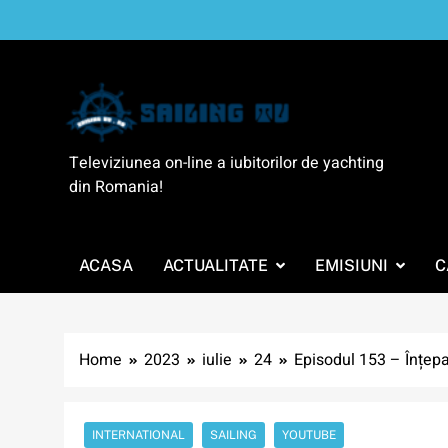
Skip
to
content
SailingTV
Televiziunea on-line a iubitorilor de yachting
din Romania!
ACASA
ACTUALITATE
EMISIUNI
C
Home
2023
iulie
24
Episodul 153 – Înțep
INTERNATIONAL
SAILING
YOUTUBE