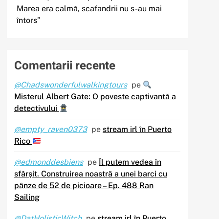
Marea era calmă, scafandrii nu s-au mai
întors”
Comentarii recente
@Chadswonderfulwalkingtours
pe
Misterul Albert Gate: O poveste captivantă a
detectivului
@empty_raven0373
pe
stream irl în Puerto
Rico
@edmonddesbiens
pe
Îl putem vedea în
sfârșit. Construirea noastră a unei barci cu
pânze de 52 de picioare – Ep. 488 Ran
Sailing
@DatHolisticWitch
pe
stream irl în Puerto