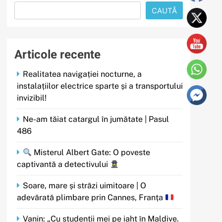
CAUTĂ
Articole recente
Realitatea navigației nocturne, a
instalațiilor electrice sparte și a transportului
invizibil!
Ne-am tăiat catargul în jumătate | Pasul
486
Misterul Albert Gate: O poveste
captivantă a detectivului
Soare, mare și străzi uimitoare | O
adevărată plimbare prin Cannes, Franța
Vanin: „Cu studenții mei pe iaht în Maldive.