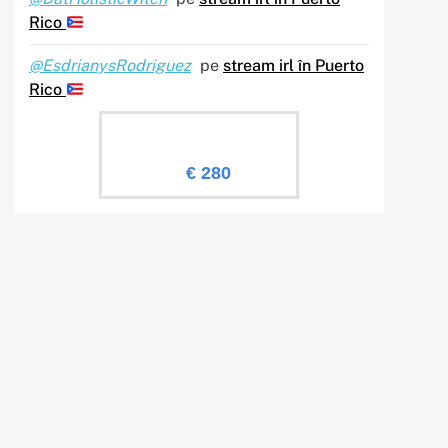
Rico
@EsdrianysRodriguez
pe
stream irl în Puerto
Rico
Evaluare Sailingtv.ro
€ 280