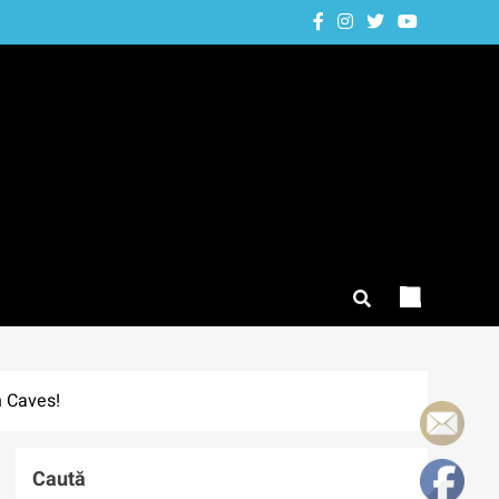
n Caves!
Caută