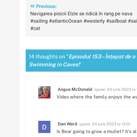
Navigare
Previous:
Navigarea pisicii Elzie se ridică în rang pe nava
în
#sailing #atlanticOcean #westerly #sailboat #sai
articole
#cat
14 thoughts on “
Episodul 153 – Înțepat de o
Swimming in Caves!
”
spune:
Angus McDonald
24 iulie 2023 la 
Video where the family enjoys the wa
spune:
Dan Ward
24 iulie 2023 la 13:51
Is Bear going to grow a mullet? It's 