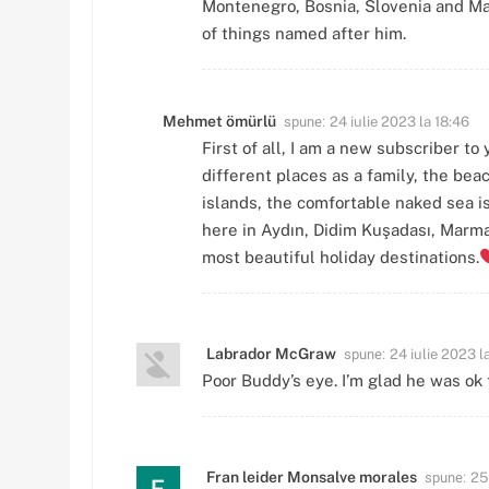
Montenegro, Bosnia, Slovenia and Mac
of things named after him.
spune:
Mehmet ömürlü
24 iulie 2023 la 18:46
First of all, I am a new subscriber to
different places as a family, the bea
islands, the comfortable naked sea is 
here in Aydın, Didim Kuşadası, Marma
most beautiful holiday destinations.
spune:
Labrador McGraw
24 iulie 2023 l
Poor Buddy’s eye. I’m glad he was ok
spune:
Fran leider Monsalve morales
25