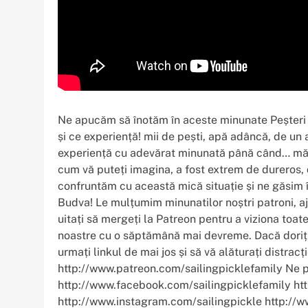
Ne apucăm să înotăm în aceste minunate Peșteri
și ce experiență! mii de pești, apă adâncă, de un
experiență cu adevărat minunată până când… mă 
cum vă puteți imagina, a fost extrem de dureros, d
confruntăm cu această mică situație și ne găsim 
Budva! Le mulțumim minunatilor noștri patroni, aj
uitați să mergeți la Patreon pentru a viziona toat
noastre cu o săptămână mai devreme. Dacă doriți 
urmați linkul de mai jos și să vă alăturați distracți
http://www.patreon.com/sailingpicklefamily Ne pu
http://www.facebook.com/sailingpicklefamily ht
http://www.instagram.com/sailingpickle http://w