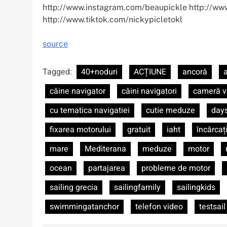
http://www.instagram.com/beaupickle http://www
http://www.tiktok.com/nickypicletokl
source
Tagged:
40+noduri
ACȚIUNE
ancoră
câine navigator
câini navigatori
cameră v
cu tematica navigatiei
cutie meduze
days
fixarea motorului
gratuit
iaht
încărcaț
mare
Mediterana
meduze
motor
ocean
partajarea
probleme de motor
sailing grecia
sailingfamily
sailingkids
swimmingatanchor
telefon video
testsail