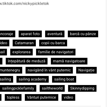
.tiktok.com/nickypickletok
ancoraje
aparat foto
aventură
barcă cu pânze
ideo
Catamaran
copii cu barca
ail
explorarea
familie de navigatori
i
înțepătură de meduză
mamă navigatoare
muntenegru
navigând în vânt puternic
Navigație
sailing
sailing academy
sailing boat
sailingpicklefamily
sailtheworld
Skinnydipping
topless
Vânturi puternice
video