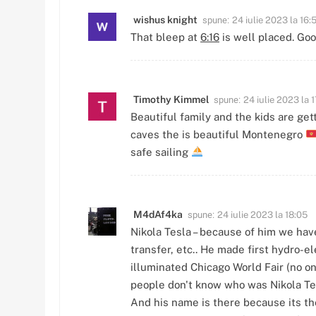
spune:
wishus knight
24 iulie 2023 la 16:
That bleep at
6:16
is well placed. Goo
spune:
Timothy Kimmel
24 iulie 2023 la 
Beautiful family and the kids are get
caves the is beautiful Montenegro
safe sailing
spune:
M4dAf4ka
24 iulie 2023 la 18:05
Nikola Tesla – because of him we have
transfer, etc.. He made first hydro-e
illuminated Chicago World Fair (no on
people don't know who was Nikola Te
And his name is there because its the