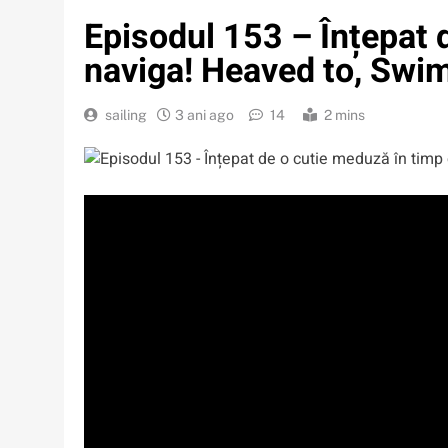
Episodul 153 – Înțepat 
naviga! Heaved to, Swi
sailing
3 ani ago
14
2 mins