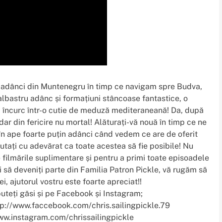
 adânci din Muntenegru în timp ce navigam spre Budva,
 albastru adânc și formațiuni stâncoase fantastice, o
încurc într-o cutie de meduză mediteraneană! Da, după
ar din fericire nu mortal! Alăturați-vă nouă în timp ce ne
în ape foarte puțin adânci când vedem ce are de oferit
utați cu adevărat ca toate acestea să fie posibile! Nu
e filmările suplimentare și pentru a primi toate episoadele
să deveniți parte din Familia Patron Pickle, vă rugăm să
ei, ajutorul vostru este foarte apreciat!!
teți găsi și pe Facebook și Instagram;
tp://www.faccebook.com/chris.sailingpickle.79
ww.instagram.com/chrissailingpickle