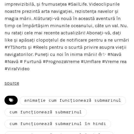
imprevizibilă, și frumusețea #SailLife. Videoclipurile
noastre prezintă arta navigației, rezistența navelor și
magia mării. Alăturați-vă nouă în această aventură în
timp ce împărtășim minunile oceanului, câte un val. Nu.
nu ratați cele mai recente actualizări! Abonați-vă, dați
like și apăsați clopoțelul de notificare pentru a ne urmări
#YTShorts și #Reels pentru o scurtă privire asupra vieții
navigatorilor. Puneți cu noi în inima mării! ⛵️✨ #Navă
#Navă # Furtună #PrognozaVreme #Umflare #Vreme rea
#ViralVideo
source
animație cum funcționează submarinul
cum funcționează submarinul
cum funcționează submarinul în hindi