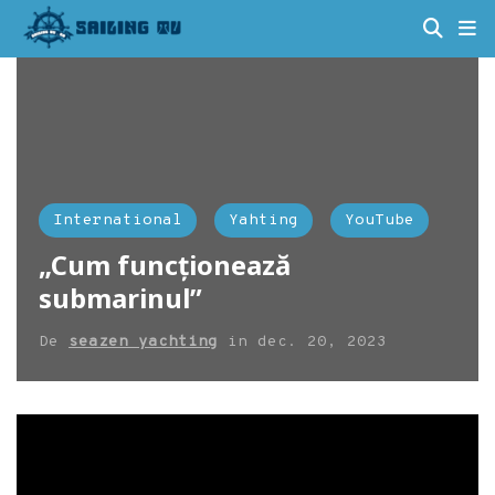
International
Yahting
YouTube
„Cum funcționează
submarinul”
De
seazen yachting
in
dec. 20, 2023