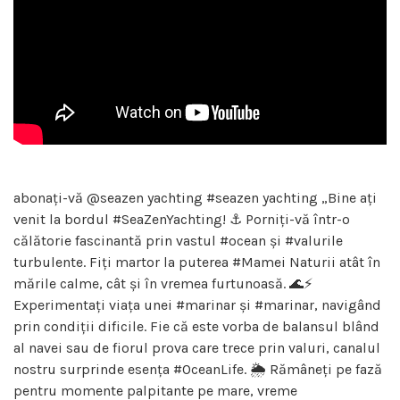
abonați-vă @seazen yachting #seazen yachting „Bine ați
venit la bordul #SeaZenYachting! ⚓️ Porniți-vă într-o
călătorie fascinantă prin vastul #ocean și #valurile
turbulente. Fiți martor la puterea #Mamei Naturii atât în ​​
mările calme, cât și în vremea furtunoasă. 🌊⚡️
Experimentați viața unei #marinar și #marinar, navigând
prin condiții dificile. Fie că este vorba de balansul blând
al navei sau de fiorul prova care trece prin valuri, canalul
nostru surprinde esența #OceanLife. 🌦️ Rămâneți pe fază
pentru momente palpitante pe mare, vreme