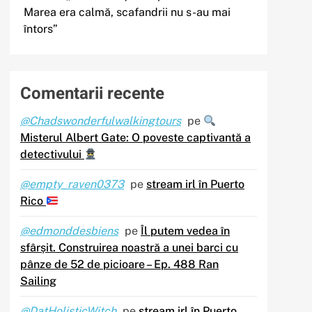
Marea era calmă, scafandrii nu s-au mai
întors”
Comentarii recente
@Chadswonderfulwalkingtours
pe
Misterul Albert Gate: O poveste captivantă a
detectivului
@empty_raven0373
pe
stream irl în Puerto
Rico
@edmonddesbiens
pe
Îl putem vedea în
sfârșit. Construirea noastră a unei barci cu
pânze de 52 de picioare – Ep. 488 Ran
Sailing
@DatHolisticWitch
pe
stream irl în Puerto