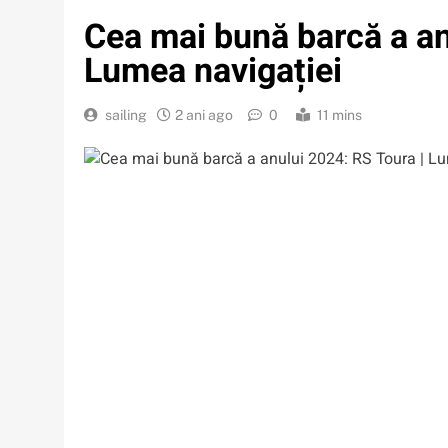
Cea mai bună barcă a an
Lumea navigației
sailing
2 ani ago
0
11 mins