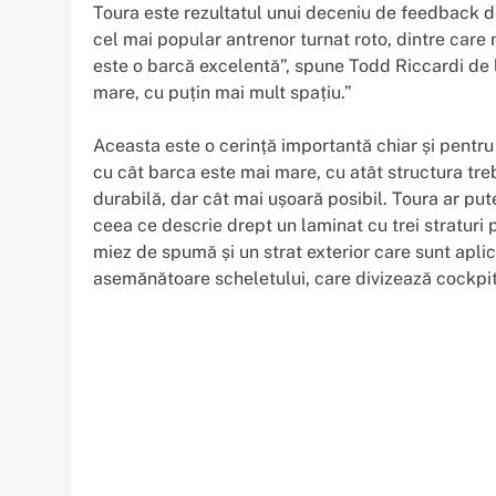
Toura este rezultatul unui deceniu de feedback d
cel mai popular antrenor turnat roto, dintre care
este o barcă excelentă”, spune Todd Riccardi de l
mare, cu puțin mai mult spațiu.”
Aceasta este o cerință importantă chiar și pentr
cu cât barca este mai mare, cu atât structura tre
durabilă, dar cât mai ușoară posibil. Toura ar pute
ceea ce descrie drept un laminat cu trei straturi pe
miez de spumă și un strat exterior care sunt aplic
asemănătoare scheletului, care divizează cockpitul