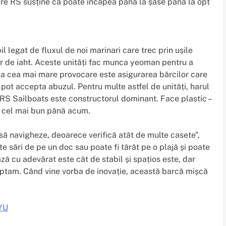
are RS susține că poate încăpea până la șase până la opt
l legat de fluxul de noi marinari care trec prin ușile
or de iaht. Aceste unități fac munca yeoman pentru a
desea cea mai mare provocare este asigurarea bărcilor care
 pot accepta abuzul. Pentru multe astfel de unități, harul
e RS Sailboats este constructorul dominant. Face plastic –
te cel mai bun până acum.
să navigheze, deoarece verifică atât de multe casete”,
 sări de pe un doc sau poate fi târât pe o plajă și poate
 cu adevărat este cât de stabil și spațios este, dar
ptam. Când vine vorba de inovație, această barcă mișcă
YU