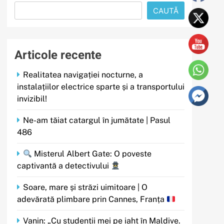
CAUTĂ
Articole recente
Realitatea navigației nocturne, a
instalațiilor electrice sparte și a transportului
invizibil!
Ne-am tăiat catargul în jumătate | Pasul
486
Misterul Albert Gate: O poveste
captivantă a detectivului
Soare, mare și străzi uimitoare | O
adevărată plimbare prin Cannes, Franța
Vanin: „Cu studenții mei pe iaht în Maldive.