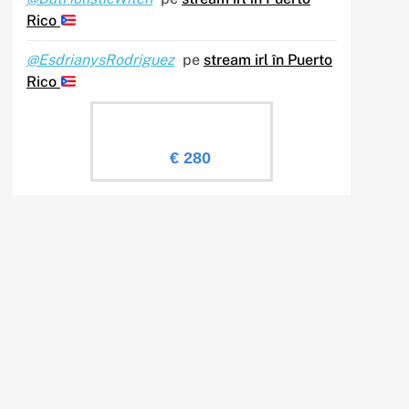
Rico
@EsdrianysRodriguez
pe
stream irl în Puerto
Rico
Evaluare Sailingtv.ro
€ 280