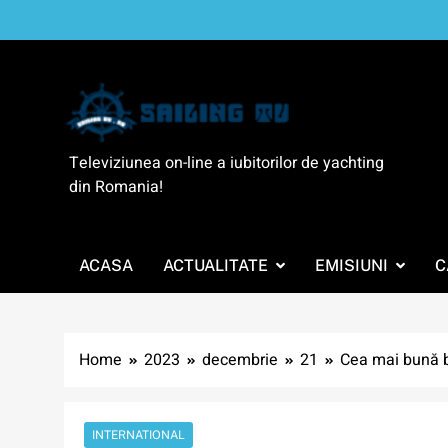
Skip
to
content
SailingTV
Televiziunea on-line a iubitorilor de yachting
din Romania!
ACASA
ACTUALITATE
EMISIUNI
C
Home
2023
decembrie
21
Cea mai bună b
INTERNATIONAL