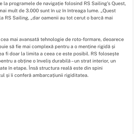
e la programele de navigație folosind RS Sailing’s Quest,
 mai mult de 3.000 sunt în uz în întreaga lume. „Quest
a RS Sailing, „dar oamenii au tot cerut o barcă mai
u cea mai avansată tehnologie de roto-formare, deoarece
buie să fie mai complexă pentru a o menține rigidă și
a fi doar la limita a ceea ce este posibil. RS folosește
ntru a obține o înveliș durabilă – un strat interior, un
ate în etape. Însă structura reală este din spini
 și îi conferă ambarcațiunii rigiditatea.