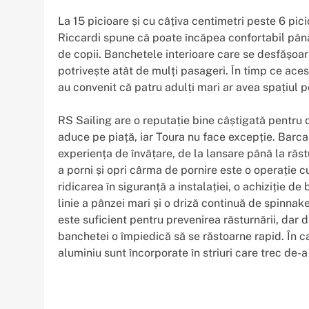
La 15 picioare și cu câțiva centimetri peste 6 pi
Riccardi spune că poate încăpea confortabil până
de copii. Banchetele interioare care se desfășoar
potrivește atât de mulți pasageri. În timp ce acest
au convenit că patru adulți mari ar avea spațiul po
RS Sailing are o reputație bine câștigată pentru de
aduce pe piață, iar Toura nu face excepție. Barca 
experiența de învățare, de la lansare până la răst
a porni și opri cârma de pornire este o operație 
ridicarea în siguranță a instalației, o achiziție de
linie a pânzei mari și o driză continuă de spinnak
este suficient pentru prevenirea răsturnării, dar d
banchetei o împiedică să se răstoarne rapid. În ca
aluminiu sunt încorporate în striuri care trec de-a