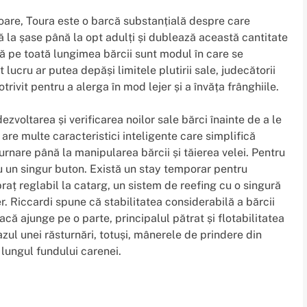
cioare, Toura este o barcă substanțială despre care
 la șase până la opt adulți și dublează această cantitate
ă pe toată lungimea bărcii sunt modul în care se
 lucru ar putea depăși limitele plutirii sale, judecătorii
trivit pentru a alerga în mod lejer și a învăța frânghiile.
zvoltarea și verificarea noilor sale bărci înainte de a le
are multe caracteristici inteligente care simplifică
urnare până la manipularea bărcii și tăierea velei. Pentru
cu un singur buton. Există un stay temporar pentru
 braț reglabil la catarg, un sistem de reefing cu o singură
er. Riccardi spune că stabilitatea considerabilă a bărcii
acă ajunge pe o parte, principalul pătrat și flotabilitatea
zul unei răsturnări, totuși, mânerele de prindere din
 lungul fundului carenei.