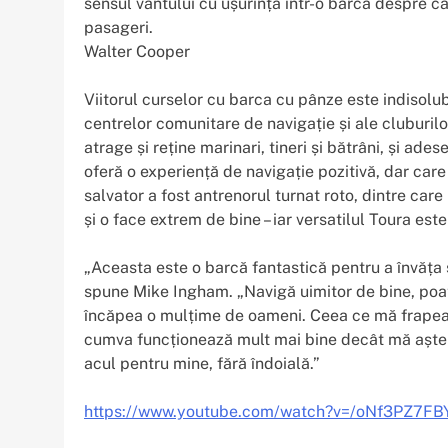
sensul vântului cu ușurință într-o barcă despre c
pasageri.
Walter Cooper
Viitorul curselor cu barca cu pânze este indisolubi
centrelor comunitare de navigație și ale cluburil
atrage și reține marinari, tineri și bătrâni, și a
oferă o experiență de navigație pozitivă, dar care
salvator a fost antrenorul turnat roto, dintre car
și o face extrem de bine – iar versatilul Toura es
„Aceasta este o barcă fantastică pentru a învăța 
spune Mike Ingham. „Navigă uimitor de bine, poate
încăpea o mulțime de oameni. Ceea ce mă frapează
cumva funcționează mult mai bine decât mă aște
acul pentru mine, fără îndoială.”
https://www.youtube.com/watch?v=/oNf3PZ7FB