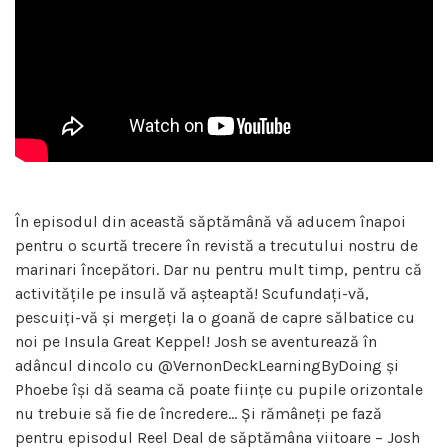
În episodul din această săptămână vă aducem înapoi
pentru o scurtă trecere în revistă a trecutului nostru de
marinari începători. Dar nu pentru mult timp, pentru că
activitățile pe insulă vă așteaptă! Scufundați-vă,
pescuiți-vă și mergeți la o goană de capre sălbatice cu
noi pe Insula Great Keppel! Josh se aventurează în
adâncul dincolo cu @VernonDeckLearningByDoing și
Phoebe își dă seama că poate ființe cu pupile orizontale
nu trebuie să fie de încredere… Și rămâneți pe fază
pentru episodul Reel Deal de săptămâna viitoare – Josh