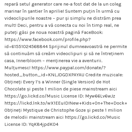
repară setul generator care ne-a fost dat de la un coleg
marinar în șantier în aprilie! Suntem puțin în urmă cu
videoclipurile noastre – pur și simplu ne distrăm prea
mult! Deci, pentru a vă conecta cu noi în timp real, ne
puteți găsi pe noua noastră pagină FaceBook:
https://www.facebook.com/profile.php?
id=61551024568844 Sprijinul dumneavoastră ne permite
să continuăm să creăm videoclipuri și să ne întreținem
casa, Innerbloom – menținerea vie a aventurii.
Mulțumesc! https://www.paypal.com/donate/?
hosted_button_id=KNLJDGDXPAYAU Credite muzicale:
Obțineți Every 1’s a Winner (Single Version) de Hot
Chocolate și peste 1 milion de piese mainstream aici
https://go.lickd.co/Music License ID: Myw66Lv6wJz
https://lickd.lnk.to/wX1EEuID!New+Kids+On+The+Dock+
Obțineți Mystique de Christophe Goze și peste 1 milion
de melodii mainstream aici https://go.lickd.co/Music
License ID: YqK84jpdK04