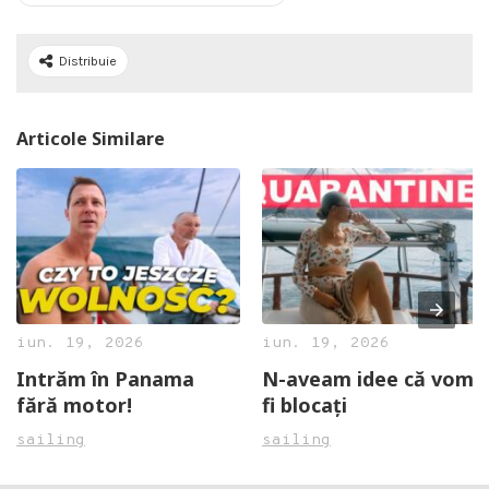
Distribuie
Articole Similare
iun. 19, 2026
iun. 19, 2026
Intrăm în Panama
N-aveam idee că vom
fără motor!
fi blocați
sailing
sailing