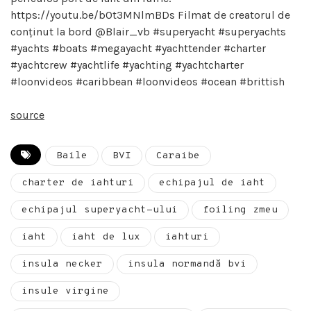
https://youtu.be/b0t3MNlmBDs Filmat de creatorul de
conținut la bord @Blair_vb #superyacht #superyachts
#yachts #boats #megayacht #yachttender #charter
#yachtcrew #yachtlife #yachting #yachtcharter
#loonvideos #caribbean #loonvideos #ocean #brittish
source
Baile
BVI
Caraibe
charter de iahturi
echipajul de iaht
echipajul superyacht-ului
foiling zmeu
iaht
iaht de lux
iahturi
insula necker
insula normandă bvi
insule virgine