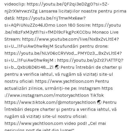
videoclip: https://youtu.be/QF2qi3eD2g0?si=5Z-
nj2rXWrvwzVZg Lansarea licitațiilor noastre pentru prima
dată: https://youtu.be/rijTmwMx6aw?
si=AQPiUNuZZo46JDmo Loon 180 Sosire: https://youtu
.be/n8zFxM3ytfI?si=fMDl9cFkgPcKCCbu Monaco Live
Stream: https://www.youtube.com/live/NxBxZvLltE4?
si=U_l1FuiAwOhwRejM Scufundări pentru drone:
https://youtu.be/NLV06cCRVVod_PMY0z3_BxZvLltE4?
si=U_l1FuiAwOhwRejM : https://youtu.be/pZr27iATTFQ?
si=b_QxbU8D6ti48_Zl 🌏 Pentru întrebări de charter și
pentru a verifica iahtul, vă rugăm să vizitați site-ul
nostru oficial: https://www.yachtloon.com Pentru
actualizări zilnice, urmăriți-ne pe: Instagram https
://www.instagram.com/motoryachtloon TikTok
https://www.tiktok.com/@motoryachtloon 🌏 Pentru
întrebări despre charter și pentru a verifica iahtul, vă
rugăm să vizitați site-ul nostru oficial:
https://www.yachtloon.com video pod! „Cel mai
periculos port de iaht din lume!”