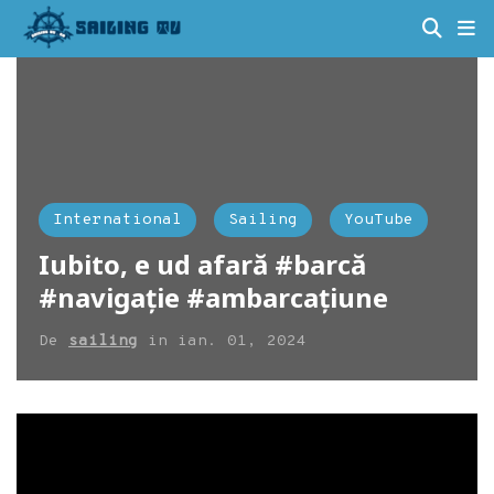
International
Sailing
YouTube
Iubito, e ud afară #barcă
#navigație #ambarcațiune
De
sailing
in
ian. 01, 2024