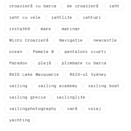
croazieră cu barca
de croazieră
iaht
iaht cu vele
iahtlife
iahturi
insta360
mare
marinar
Micro Croazieră
Navigație
newcastle
ocean
Pamela B
pantaloni scurti
Paradox
plajă
plimbare cu barca
RAID Lake Macquarie
RAID-ul Sydney
sailing
sailing academy
sailing boat
sailing grecia
sailinglife
sailingphotography
vară
voiaj
yachting