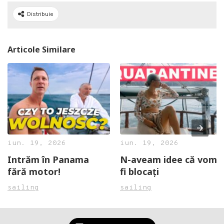
Distribuie
Articole Similare
iun. 19, 2026
iun. 19, 2026
Intrăm în Panama
N-aveam idee că vom
fără motor!
fi blocați
sailing
sailing