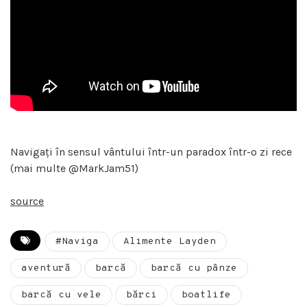
Navigați în sensul vântului într-un paradox într-o zi rece
(mai multe @MarkJam51)
source
#Naviga
Alimente Layden
aventură
barcă
barcă cu pânze
barcă cu vele
bărci
boatlife