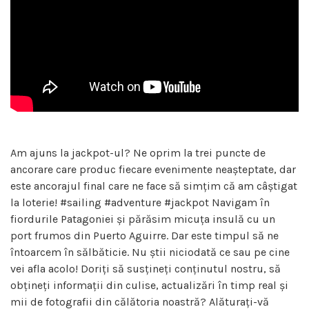
Am ajuns la jackpot-ul? Ne oprim la trei puncte de
ancorare care produc fiecare evenimente neașteptate, dar
este ancorajul final care ne face să simțim că am câștigat
la loterie! #sailing #adventure #jackpot Navigam în
fiordurile Patagoniei și părăsim micuța insulă cu un
port frumos din Puerto Aguirre. Dar este timpul să ne
întoarcem în sălbăticie. Nu știi niciodată ce sau pe cine
vei afla acolo! Doriți să susțineți conținutul nostru, să
obțineți informații din culise, actualizări în timp real și
mii de fotografii din călătoria noastră? Alăturați-vă