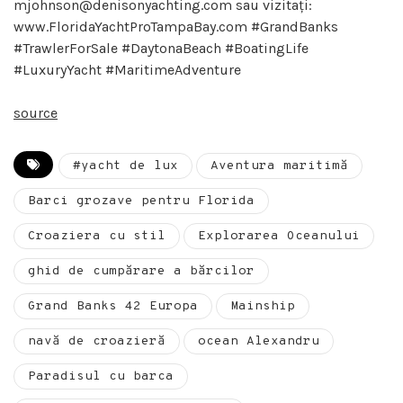
mjohnson@denisonyachting.com sau vizitați:
www.FloridaYachtProTampaBay.com #GrandBanks
#TrawlerForSale #DaytonaBeach #BoatingLife
#LuxuryYacht #MaritimeAdventure
source
#yacht de lux
Aventura maritimă
Barci grozave pentru Florida
Croaziera cu stil
Explorarea Oceanului
ghid de cumpărare a bărcilor
Grand Banks 42 Europa
Mainship
navă de croazieră
ocean Alexandru
Paradisul cu barca