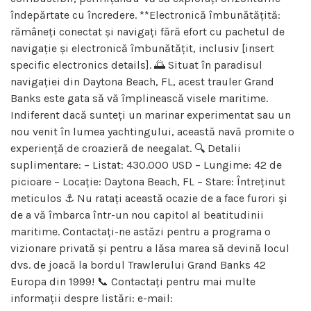
îndepărtate cu încredere. **Electronică îmbunătățită:
rămâneți conectat și navigați fără efort cu pachetul de
navigație și electronică îmbunătățit, inclusiv [insert
specific electronics details]. 🌅 Situat în paradisul
navigației din Daytona Beach, FL, acest trauler Grand
Banks este gata să vă împlinească visele maritime.
Indiferent dacă sunteți un marinar experimentat sau un
nou venit în lumea yachtingului, această navă promite o
experiență de croazieră de neegalat. 🔍 Detalii
suplimentare: – Listat: 430.000 USD – Lungime: 42 de
picioare – Locație: Daytona Beach, FL – Stare: Întreținut
meticulos ⚓ Nu ratați această ocazie de a face furori și
de a vă îmbarca într-un nou capitol al beatitudinii
maritime. Contactați-ne astăzi pentru a programa o
vizionare privată și pentru a lăsa marea să devină locul
dvs. de joacă la bordul Trawlerului Grand Banks 42
Europa din 1999! 📞 Contactați pentru mai multe
informații despre listări: e-mail: