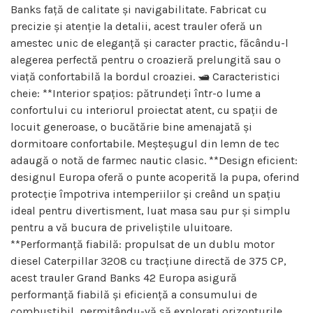
Banks față de calitate și navigabilitate. Fabricat cu
precizie și atenție la detalii, acest trauler oferă un
amestec unic de eleganță și caracter practic, făcându-l
alegerea perfectă pentru o croazieră prelungită sau o
viață confortabilă la bordul croaziei. 🛥️ Caracteristici
cheie: **Interior spațios: pătrundeți într-o lume a
confortului cu interiorul proiectat atent, cu spații de
locuit generoase, o bucătărie bine amenajată și
dormitoare confortabile. Meșteșugul din lemn de tec
adaugă o notă de farmec nautic clasic. **Design eficient:
designul Europa oferă o punte acoperită la pupa, oferind
protecție împotriva intemperiilor și creând un spațiu
ideal pentru divertisment, luat masa sau pur și simplu
pentru a vă bucura de priveliștile uluitoare.
**Performanță fiabilă: propulsat de un dublu motor
diesel Caterpillar 3208 cu tracțiune directă de 375 CP,
acest trauler Grand Banks 42 Europa asigură
performanță fiabilă și eficiență a consumului de
combustibil, permițându-vă să explorați orizonturile