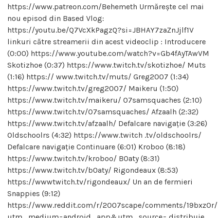
https://www.patreon.com/Behemeth Urmărește cel mai
nou episod din Based Vlog:
https://youtu.be/Q7VcXkPagzQ?si=JBHAY7zaZnJjlf1V
linkuri către streamerii din acest videoclip : Introducere
(0:00) https://www.youtube.com/watch?v=Gb4fAyTAwVM
Skotizhoe (0:37) https://www.twitch.tv/skotizhoe/ Muts
(1:16) https:// www.twitch.tv/muts/ Greg2007 (1:34)
https://www.twitch.tv/greg2007/ Maikeru (1:50)
https://www.twitch.tv/maikeru/ 07samsquaches (2:10)
https://www.twitch.tv/07samsquaches/ Afzaalh (2:32)
https://www.twitch.tv/afzaalh/ Defalcare navigație (3:26)
Oldschoolrs (4:32) https://www.twitch .tv/oldschoolrs/
Defalcare navigație Continuare (6:01) Kroboo (8:18)
https://www.twitch.tv/kroboo/ B0aty (8:31)
https://www.twitch.tv/b0aty/ Rigondeaux (8:53)
https://wwwtwitch.tv/rigondeaux/ Un an de fermieri
Snappies (9:12)
https://www.reddit.com/r/2007scape/comments/19bxz0r
utm_medium=android_app&utm_source= distribuie