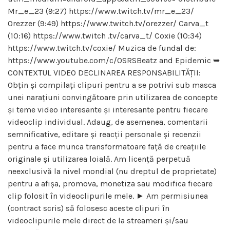
Mr_e_23 (9:27) https://www.twitch.tv/mr_e_23/
Orezzer (9:49) https://www.twitch.tv/orezzer/ Carva_t
(10:16) https://www.twitch .tv/carva_t/ Coxie (10:34)
https://www.twitch.tv/coxie/ Muzica de fundal de:
https://www.youtube.com/c/OSRSBeatz and Epidemic ➥
CONTEXTUL VIDEO DECLINAREA RESPONSABILITĂȚII:
Obțin și compilați clipuri pentru a se potrivi sub masca
unei narațiuni convingătoare prin utilizarea de concepte
și teme video interesante și interesante pentru fiecare
videoclip individual. Adaug, de asemenea, comentarii
semnificative, editare și reacții personale și recenzii
pentru a face munca transformatoare față de creațiile
originale și utilizarea loială. Am licență perpetuă
neexclusivă la nivel mondial (nu dreptul de proprietate)
pentru a afișa, promova, monetiza sau modifica fiecare
clip folosit în videoclipurile mele. ► Am permisiunea
(contract scris) să folosesc aceste clipuri în
videoclipurile mele direct de la streameri și/sau