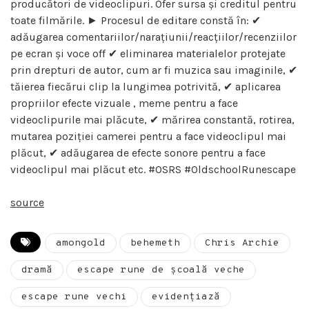
producători de videoclipuri. Ofer sursa și creditul pentru
toate filmările. ► Procesul de editare constă în: ✔
adăugarea comentariilor/narațiunii/reacțiilor/recenziilor
pe ecran și voce off ✔ eliminarea materialelor protejate
prin drepturi de autor, cum ar fi muzica sau imaginile, ✔
tăierea fiecărui clip la lungimea potrivită, ✔ aplicarea
propriilor efecte vizuale , meme pentru a face
videoclipurile mai plăcute, ✔ mărirea constantă, rotirea,
mutarea poziției camerei pentru a face videoclipul mai
plăcut, ✔ adăugarea de efecte sonore pentru a face
videoclipul mai plăcut etc. #OSRS #OldschoolRunescape
source
amongold
behemeth
Chris Archie
dramă
escape rune de școală veche
escape rune vechi
evidențiază