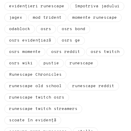
evidențieri runescape
împotriva jadului
jagex
mod trident
momente runescape
odablock
osrs
osrs bond
osrs evidențiază
osrs ge
osrs momente
osrs reddit
osrs twitch
osrs wiki
pustie
runescape
Runescape Chronicles
runescape old school
runescape reddit
runescape twitch osrs
runescape twitch streamers
scoate în evidență