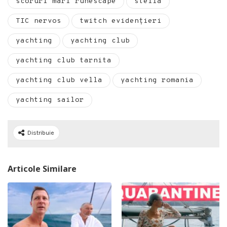
scoruri mari runescape
stella
TIC nervos
twitch evidențieri
yachting
yachting club
yachting club tarnita
yachting club vella
yachting romania
yachting sailor
Distribuie
Articole Similare