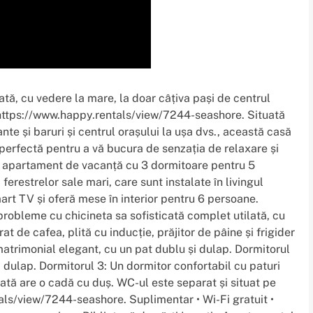
tă, cu vedere la mare, la doar câțiva pași de centrul
: https://www.happy.rentals/view/7244-seashore. Situată
ante și baruri și centrul orașului la ușa dvs., această casă
perfectă pentru a vă bucura de senzația de relaxare și
st apartament de vacanță cu 3 dormitoare pentru 5
erestrelor sale mari, care sunt instalate în livingul
rt TV și oferă mese în interior pentru 6 persoane.
robleme cu chicineta sa sofisticată complet utilată, cu
 de cafea, plită cu inducție, prăjitor de pâine și frigider
atrimonial elegant, cu un pat dublu și dulap. Dormitorul
 dulap. Dormitorul 3: Un dormitor confortabil cu paturi
ată are o cadă cu duș. WC-ul este separat și situat pe
als/view/7244-seashore. Suplimentar • Wi-Fi gratuit •