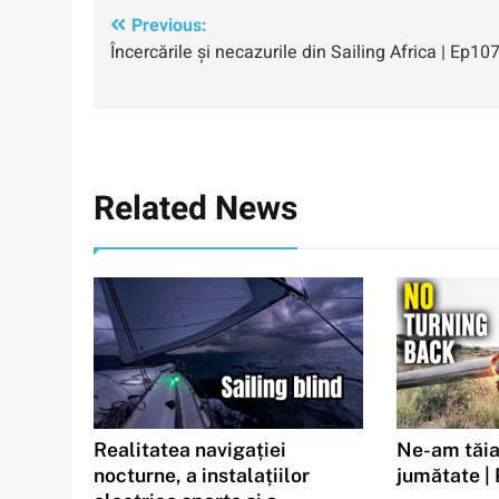
Navigare
Previous:
Încercările și necazurile din Sailing Africa | Ep10
în
articole
Related News
Realitatea navigației
Ne-am tăia
nocturne, a instalațiilor
jumătate |