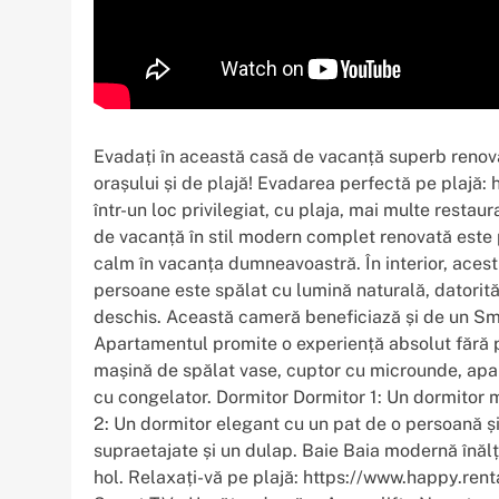
Evadați în această casă de vacanță superb renova
orașului și de plajă! Evadarea perfectă pe plajă
într-un loc privilegiat, cu plaja, mai multe restaur
de vacanță în stil modern complet renovată este 
calm în vacanța dumneavoastră. În interior, ace
persoane este spălat cu lumină naturală, datorită f
deschis. Această cameră beneficiază și de un Sma
Apartamentul promite o experiență absolut fără p
mașină de spălat vase, cuptor cu microunde, aparat
cu congelator. Dormitor Dormitor 1: Un dormitor m
2: Un dormitor elegant cu un pat de o persoană și
supraetajate și un dulap. Baie Baia modernă înălț
hol. Relaxați-vă pe plajă: https://www.happy.rent