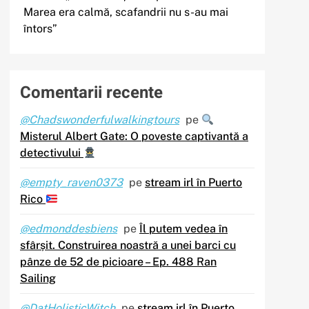
Marea era calmă, scafandrii nu s-au mai
întors”
Comentarii recente
@Chadswonderfulwalkingtours
pe
Misterul Albert Gate: O poveste captivantă a
detectivului
@empty_raven0373
pe
stream irl în Puerto
Rico
@edmonddesbiens
pe
Îl putem vedea în
sfârșit. Construirea noastră a unei barci cu
pânze de 52 de picioare – Ep. 488 Ran
Sailing
@DatHolisticWitch
pe
stream irl în Puerto