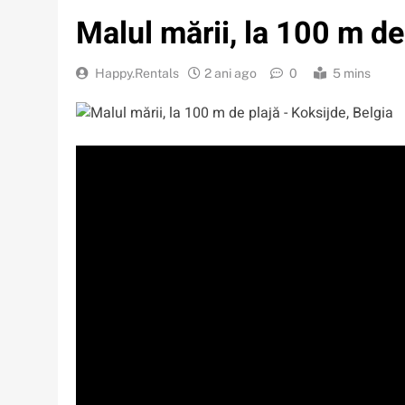
Malul mării, la 100 m de
Happy.Rentals
2 ani ago
0
5 mins