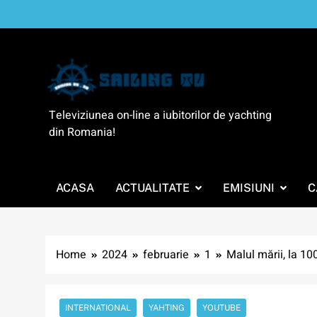
Skip
to
content
SailingTV
Televiziunea on-line a iubitorilor de yachting
din Romania!
ACASA
ACTUALITATE
EMISIUNI
C
Home
2024
februarie
1
Malul mării, la 10
INTERNATIONAL
YAHTING
YOUTUBE