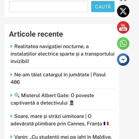
CAUTĂ
Articole recente
Realitatea navigației nocturne, a
instalațiilor electrice sparte și a transportului
invizibil!
Ne-am tăiat catargul în jumătate | Pasul
486
Misterul Albert Gate: O poveste
captivantă a detectivului
Soare, mare și străzi uimitoare | O
adevărată plimbare prin Cannes, Franța
Vanin: „Cu studenții mei pe iaht în Maldive.