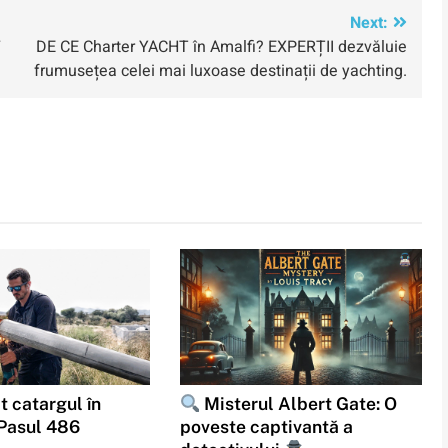
Next:
7
DE CE Charter YACHT în Amalfi? EXPERȚII dezvăluie
frumusețea celei mai luxoase destinații de yachting.
t catargul în
Misterul Albert Gate: O
 Pasul 486
poveste captivantă a