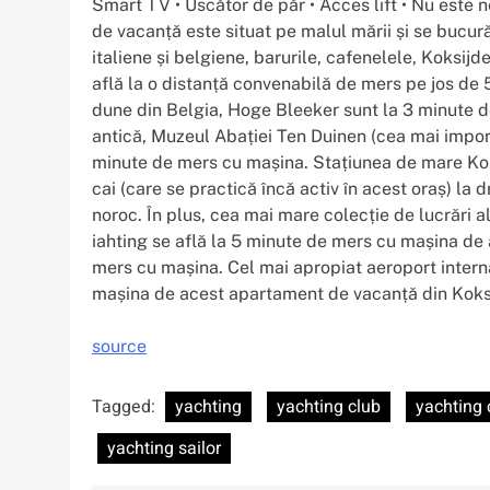
Smart TV • Uscător de păr • Acces lift • Nu este 
de vacanță este situat pe malul mării și se bucur
italiene și belgiene, barurile, cafenelele, Koksijde
află la o distanță convenabilă de mers pe jos de 5
dune din Belgia, Hoge Bleeker sunt la 3 minute de 
antică, Muzeul Abației Ten Duinen (cea mai import
minute de mers cu mașina. Stațiunea de mare Koks
cai (care se practică încă activ în acest oraș) la d
noroc. În plus, cea mai mare colecție de lucrări 
iahting se află la 5 minute de mers cu mașina de 
mers cu mașina. Cel mai apropiat aeroport intern
mașina de acest apartament de vacanță din Koks
source
Tagged:
yachting
yachting club
yachting 
yachting sailor