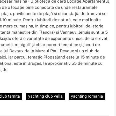
necesar mașina • Bibliotecă de cărți Locație Apartamentul
ă de o locație bine conectată de unde restaurantele
 plaja, pavilioanele de plajă și chiar stația de tramvai se
-10 minute. Pentru iubitorii de natură, cele mai înalte
mers cu mașina, în timp ce, pentru iubitorii de istorie
antă mănăstire din Flandra) și Vanneuvillehuis sunt la 5
ijde oferă o varietate de experiențe unice, de la creveți
rumeții, minigolf și chiar parcuri tematice și jocuri de
ale lui Devaux de la Muzeul Paul Devaux și un club de
aici, iar parcul tematic Plopsaland este la 15 minute de
ațional este în Bruges, la aproximativ 55 de minute cu
ijde.
club tarnita
yachting club vella
yachting romania