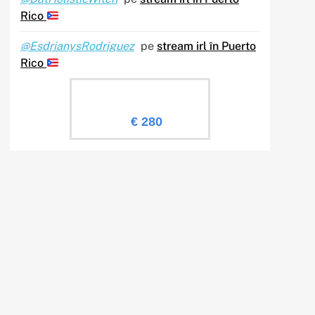
Rico
@EsdrianysRodriguez
pe
stream irl în Puerto
Rico
Evaluare Sailingtv.ro
€ 280