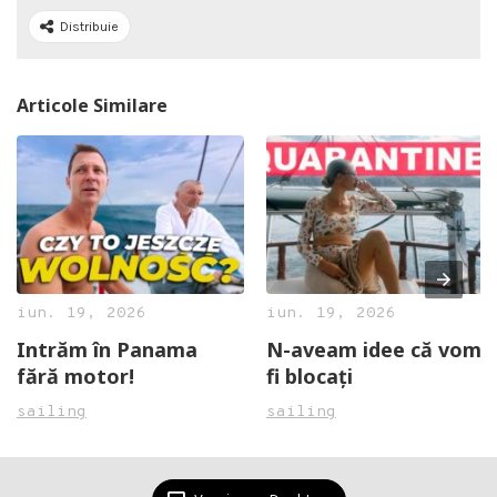
Distribuie
Articole Similare
iun. 19, 2026
iun. 19, 2026
Intrăm în Panama
N-aveam idee că vom
fără motor!
fi blocați
sailing
sailing