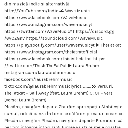
din muzică indie și alternativă!
http://YouTube.com/Indie 🌊 Wave Music
https://www.facebook.com/WaveMusic
https://www.instagram.com/wavemusicyt
https://twitter.com/WaveMusicYT https://discord.gg
/6VCZGnV https://soundcloud.com/WaveMusic
https://play.spotify.com/user/wavemusicyt ▶️ TheFatRat
https://www.instagram.com/thefatratofficial
https://www.facebook.com/thisisthefatrat https:
//twitter.com/ThisIsTheFatRat ▶️ Laura Brehm
instagram.com/laurabrehmmusic
facebook.com/laurabrehmmusic
tiktok.com/@laurabrehmmusiclyrics ……… 🎤 Versuri:
TheFatRat – Sail Away (feat. Laura Brehm) 0: 01 – Vers
[Verse: Laura Brehm]
Plecăm, navigăm departe Zburăm spre spațiu Stabilește
cursul, ridică pânza În timp ce călărim pe valuri cosmice
Plecăm, navigăm Plecăm, navigăm departe Promitem că
ne vom întoarce într-o zi Și lumea va ști numele noastre