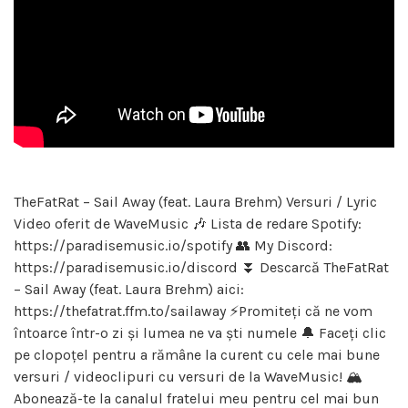
TheFatRat – Sail Away (feat. Laura Brehm) Versuri / Lyric
Video oferit de WaveMusic 🎶 Lista de redare Spotify:
https://paradisemusic.io/spotify 👥 My Discord:
https://paradisemusic.io/discord ⏬ Descarcă TheFatRat
– Sail Away (feat. Laura Brehm) aici:
https://thefatrat.ffm.to/sailaway ⚡️Promiteți că ne vom
întoarce într-o zi și lumea ne va ști numele 🔔 Faceți clic
pe clopoțel pentru a rămâne la curent cu cele mai bune
versuri / videoclipuri cu versuri de la WaveMusic! 🏔
Abonează-te la canalul fratelui meu pentru cel mai bun