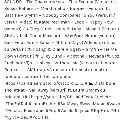
SOUNDR – The Chainsmokers – This Feeling (Versuri) ft.
Kelsea Ballerini – Marshmello – Happier (Versuri) ft.
Bastille – Gryffin – Nobody Compares To You (Versuri /
Versuri video) ft. Katie Pearlman – Zedd – Happy Now
(Versuri) Cu Elley Duhé – Lauv & Lany – Mean It (Versuri) –
SHAUN feat. Conor Maynard – Way Back Home (Versuri)
Sam Feldt Edit – Sabai – Million Days (Videoclip oficial
cu versuri) ft. Hoang & Claire Ridgely – Gryffin – Tie Me
Down (Versuri) ft. Elley Duhé – Vicetone – Nevada (ft. Cozi
Zuehlsdorff) ) – Halsey – Without Me (Versuri) Illenium
Remix ……… Alăturați-vă discordului nostru pentru
fundaluri cu rezoluție completă:
https://paradisemusic.io/discord ……… 👩‍💻 Distribuie
TheFatRat – Sail Away (Versuri) ft. Laura Brehm cu
prietenii tăi! https://youtu.be/BPJIa6dFccA Etichete
#TheFatRat #LauraBrehm #SailAway #WaveMusic #Wave
#Music #Electronic #Pop #Vocals #Lyrics #TopHits #Hits
#LyricVideo #PopHits