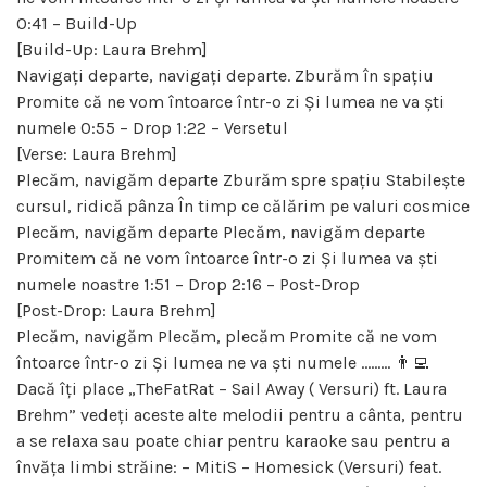
0:41 – Build-Up
[Build-Up: Laura Brehm]
Navigați departe, navigați departe. Zburăm în spațiu
Promite că ne vom întoarce într-o zi Și lumea ne va ști
numele 0:55 – Drop 1:22 – Versetul
[Verse: Laura Brehm]
Plecăm, navigăm departe Zburăm spre spațiu Stabilește
cursul, ridică pânza În timp ce călărim pe valuri cosmice
Plecăm, navigăm departe Plecăm, navigăm departe
Promitem că ne vom întoarce într-o zi Și lumea va ști
numele noastre 1:51 – Drop 2:16 – Post-Drop
[Post-Drop: Laura Brehm]
Plecăm, navigăm Plecăm, plecăm Promite că ne vom
întoarce într-o zi Și lumea ne va ști numele ……… 👨‍💻
Dacă îți place „TheFatRat – Sail Away ( Versuri) ft. Laura
Brehm” vedeți aceste alte melodii pentru a cânta, pentru
a se relaxa sau poate chiar pentru karaoke sau pentru a
învăța limbi străine: – MitiS – Homesick (Versuri) feat.